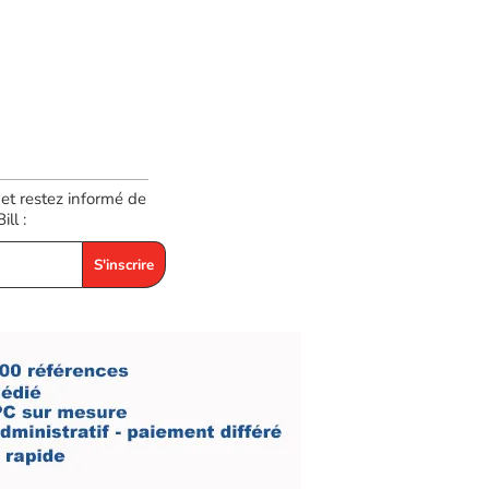
 et restez informé de
ll :
S'inscrire