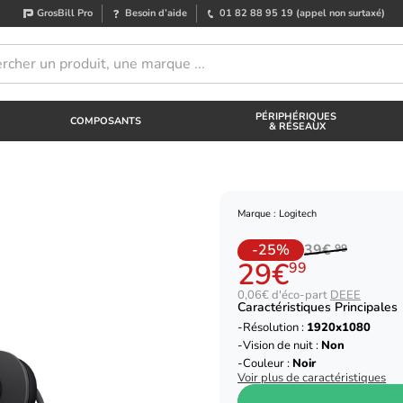
GrosBill Pro
Besoin d’aide
01 82 88 95 19
(appel non surtaxé)
PÉRIPHÉRIQUES
COMPOSANTS
& RÉSEAUX
Marque : Logitech
-25%
39€
99
29€
99
0,06€ d'éco-part
DEEE
Caractéristiques Principales
Résolution :
1920x1080
Vision de nuit :
Non
Couleur :
Noir
Voir plus de caractéristiques