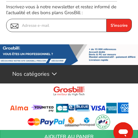
Fabrication de qualité pour une connexion stable.
Inscrivez-vous à notre newsletter et restez informé de
l’actualité et des bons plans GrosBill :
Résistant à l'huile, à la chaleur et aux UV.
S'inscrire
Compatible HDMI et VGA.
Mise en place rapide et facile.
Câble 0.0m inclus.
Idéal pour une utilisation domestique et professionnelle.
Nos catégories
La connectique HDMI mâle / VGA Femelle (HD15) monobloc est
une solution complète pour relier et connecter des périphériques
TV/Hifi/Vidéo. Avec ses connecteurs robustes et de qualité, sa
facilité d'utilisation et son installation rapide, c'est une excellente
solution pour tous les usages.
Conditions générales de réservation
Conditions générales de vente
Mentions
AJOUTER AU PANIER