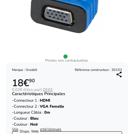
Photos non contractuelles.
Marque : Grosbill
Référence constructeur : 30153
18€
90
0,02€ d'éco-part
DEEE
Caractéristiques Principales
Connecteur 1 :
HDMI
Connecteur 2 :
VGA Femelle
Longueur Câble :
0m
Couleur :
Bleu
Couleur :
Noir
Voir plus de caractéristiques
Dispo. Web