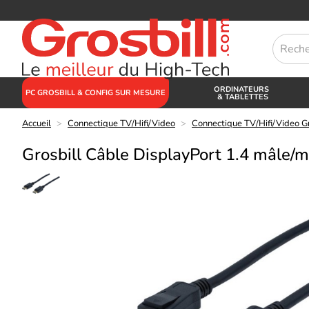
ORDINATEURS
PC GROSBILL & CONFIG SUR MESURE
& TABLETTES
Accueil
>
Connectique TV/Hifi/Video
>
Connectique TV/Hifi/Video Gr
Grosbill Câble DisplayPort 1.4 mâle/