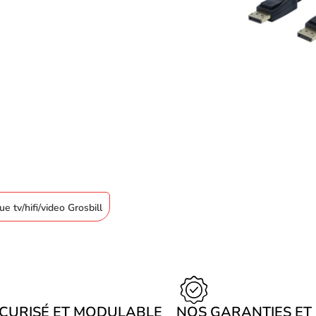
e tv/hifi/video Grosbill
ÉCURISÉ ET MODULABLE
NOS GARANTIES ET