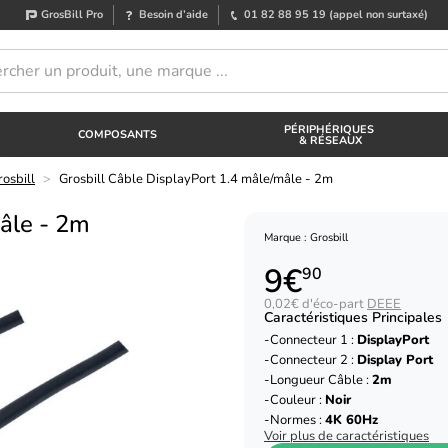
GrosBill Pro
Besoin d’aide
01 82 88 95 19
(appel non surtaxé)
PÉRIPHÉRIQUES
COMPOSANTS
& RÉSEAUX
osbill
>
Grosbill Câble DisplayPort 1.4 mâle/mâle - 2m
mâle - 2m
Marque : Grosbill
9€
90
0,02€ d'éco-part
DEEE
Caractéristiques Principales
Connecteur 1 :
DisplayPort
Connecteur 2 :
Display Port
Longueur Câble :
2m
Couleur :
Noir
Normes :
4K 60Hz
Voir plus de caractéristiques