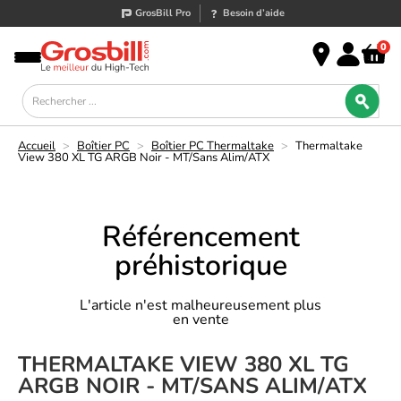
GrosBill Pro
Besoin d’aide
0
Accueil
>
Boîtier PC
>
Boîtier PC Thermaltake
>
Thermaltake
View 380 XL TG ARGB Noir - MT/Sans Alim/ATX
Référencement
préhistorique
L'article n'est malheureusement plus
en vente
THERMALTAKE VIEW 380 XL TG
ARGB NOIR - MT/SANS ALIM/ATX