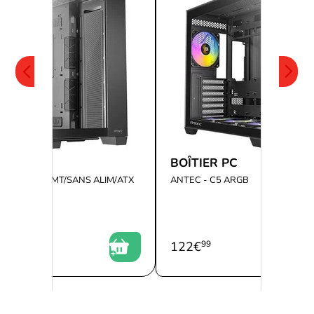
ER PC
BOÎTIER PC
C8 BLACK - MT/SANS ALIM/ATX
ANTEC - C5 ARGB
9
122
€
99