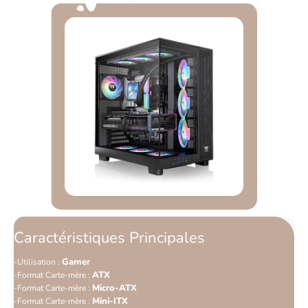
Caractéristiques Principales
Gamer
Utilisation :
ATX
Format Carte-mère :
Micro-ATX
Format Carte-mère :
Mini-ITX
Format Carte-mère :