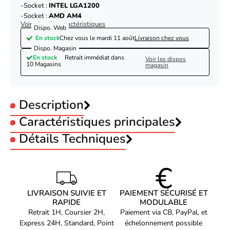
Socket :
INTEL LGA1200
Socket :
AMD AM4
Voir plus de caractéristiques
Dispo. Web
En stock
Chez vous le
mardi 11 août
Livraison chez vous
Dispo. Magasin
En stock
Retrait immédiat dans
Voir les dispos
10 Magasins
magasin
Description
Caractéristiques principales
Eclairage RGB :
Détails Techniques
RGB
Matériau :
Aluminium
représentation /
Matériau :
Cuivre
réalisation
Matériau :
Acier
Hauteur ventilateur CPU :
155 mm
Emplacement approprié
Processeur
Deepcool AK400 DIGITAL - Noir
Socket :
INTEL LGA1700
LIVRAISON SUIVIE ET
PAIEMENT SÉCURISÉ ET
Socket :
AMD AM5
Type
Refroidisseur d'air
RAPIDE
MODULABLE
Socket :
INTEL LGA1851
Diamètre du ventilateur
12 cm
Retrait 1H, Coursier 2H,
Paiement via CB, PayPal, et
Socket :
INTEL LGA1200
Socket :
Express 24H, Standard, Point
AMD AM4
échelonnement possible
LGA 1150 (Emplacement H3),
Le Ventilateur CPU Deepcool AK400 DIGITAL est un ventilateur