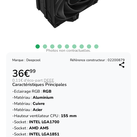
Photos non contractuelles.
Marque : Deepcool
Référence constructeur : 02200879
36€
99
0,11€ d'éco-part
DEEE
Caractéristiques Principales
Eclairage RGB :
RGB
Matériau :
Aluminium
Matériau :
Cuivre
Matériau :
Acier
Hauteur ventilateur CPU :
155 mm
Socket :
INTEL LGA1700
Socket :
AMD AM5
Socket :
INTEL LGA1851