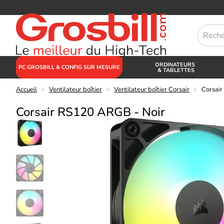
ORDINATEURS
PC GROSBILL & CONFIG SUR MESURE
& TABLETTES
Accueil
>
Ventilateur boîtier
>
Ventilateur boîtier Corsair
>
Corsai
Corsair RS120 ARGB - Noir