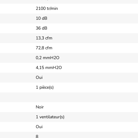
2100 tr/min
10 dB
36 dB
13,3 cfm
72,8 cfm
0,2 mmH2O
4,15 mmH2O
Oui
1 pièce(s)
Noir
1 ventilateur(s)
Oui
8