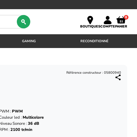
0
BOUTIQUES
COMPTE
PANIER
GAMING
RECONDITIONNÉ
Référence constructeur : 05800940
PWM :
PWM
Couleur led :
Multicolore
Niveau Sonore :
36 dB
RPM :
2100 tr/min