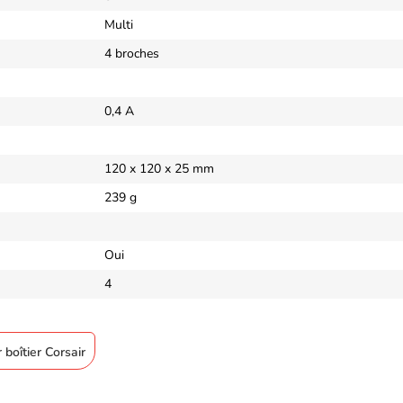
Multi
4 broches
0,4 A
120 x 120 x 25 mm
239 g
Oui
4
 boîtier Corsair