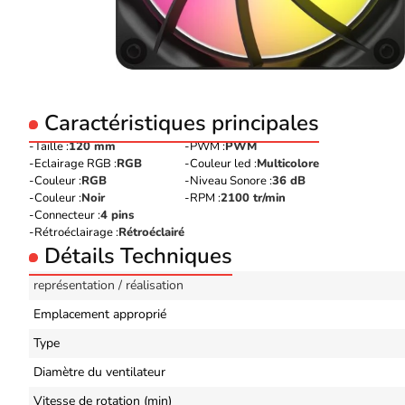
Caractéristiques principales
Taille :
120 mm
PWM :
PWM
Eclairage RGB :
RGB
Couleur led :
Multicolore
Couleur :
RGB
Niveau Sonore :
36 dB
Couleur :
Noir
RPM :
2100 tr/min
Connecteur :
4 pins
Rétroéclairage :
Rétroéclairé
Détails Techniques
représentation / réalisation
Emplacement approprié
Type
Diamètre du ventilateur
Vitesse de rotation (min)