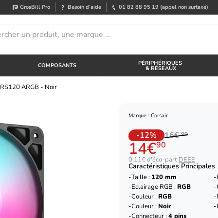
GrosBill Pro
Besoin d’aide
01 82 88 95 19
(appel non surtaxé)
PÉRIPHÉRIQUES
COMPOSANTS
& RÉSEAUX
r RS120 ARGB - Noir
Marque : Corsair
-12%
16€
99
14€
90
0,11€ d'éco-part
DEEE
Caractéristiques Principales
Taille :
120 mm
Eclairage RGB :
RGB
Couleur :
RGB
Couleur :
Noir
Connecteur :
4 pins