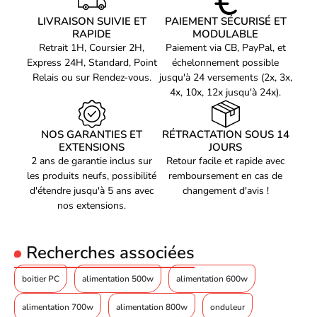
CP-9020297-EU
LIVRAISON SUIVIE ET
PAIEMENT SÉCURISÉ ET
RAPIDE
MODULABLE
Retrait 1H, Coursier 2H,
Paiement via CB, PayPal, et
Express 24H, Standard, Point
échelonnement possible
Relais ou sur Rendez-vous.
jusqu'à 24 versements (2x, 3x,
4x, 10x, 12x jusqu'à 24x).
NOS GARANTIES ET
RÉTRACTATION SOUS 14
EXTENSIONS
JOURS
2 ans de garantie inclus sur
Retour facile et rapide avec
les produits neufs, possibilité
remboursement en cas de
d'étendre jusqu'à 5 ans avec
changement d'avis !
nos extensions.
Recherches associées
boitier PC
alimentation 500w
alimentation 600w
alimentation 700w
alimentation 800w
onduleur