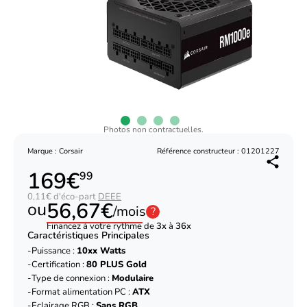
Photos non contractuelles.
Marque : Corsair
Référence constructeur : 01201227
169€
99
0,11€ d'éco-part
DEEE
56,67€
ou
/mois
?
Financez à votre rythme de
3x
à
36x
Caractéristiques Principales
Puissance :
10xx Watts
Certification :
80 PLUS Gold
Type de connexion :
Modulaire
Format alimentation PC :
ATX
Eclairage RGB :
Sans RGB