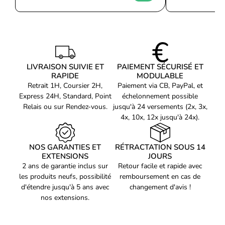
Connectivité
Entrée audio
Oui
Sortie audio
Oui
Quantité de ports de
type A USB 3.2 Gen 1
2
LIVRAISON SUIVIE ET
PAIEMENT SÉCURISÉ ET
(3.1 Gen 1)
RAPIDE
MODULABLE
Quantité de ports de
Retrait 1H, Coursier 2H,
Paiement via CB, PayPal, et
type C USB 3.2 Gen 2
1
Express 24H, Standard, Point
échelonnement possible
(3.1 Gen 2)
Relais ou sur Rendez-vous.
jusqu'à 24 versements (2x, 3x,
Refroidissement
4x, 10x, 12x jusqu'à 24x).
Ventilateurs latéraux
3x 120 mm
installés
NOS GARANTIES ET
RÉTRACTATION SOUS 14
Ventilateurs latéraux
EXTENSIONS
JOURS
3
maximaux
2 ans de garantie inclus sur
Retour facile et rapide avec
Pris en charge des
les produits neufs, possibilité
remboursement en cas de
diamètres des
120,140 mm
d'étendre jusqu'à 5 ans avec
changement d'avis !
ventilateurs latérals
nos extensions.
Ventilateurs arrières
1x 120 mm
installés