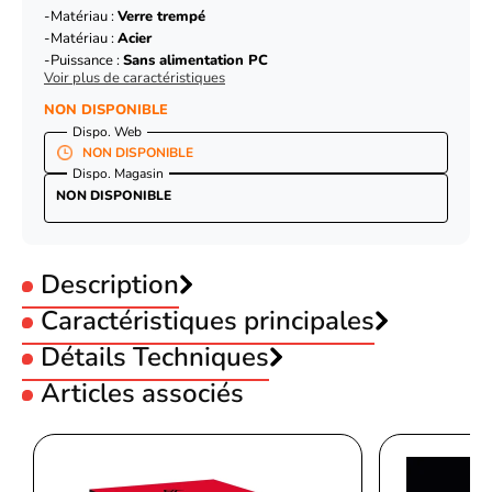
Matériau :
Verre trempé
Matériau :
Acier
Puissance :
Sans alimentation PC
Voir plus de caractéristiques
NON DISPONIBLE
Dispo. Web
NON DISPONIBLE
Dispo. Magasin
NON DISPONIBLE
Description
Caractéristiques principales
Utilisation :
Détails Techniques
Gamer
Format Carte-mère :
ATX
Articles associés
Format Carte-mère :
Micro-ATX
Design
Format Carte-mère :
Mini-ITX
Matériel
SPCC, Verre trempé
Format Chassis :
Moyen Tour
Thermaltake View 380 TG ARGB Snow Blanc -
Couleur :
Blanc
Format
Midi Tower
Fenêtre latérale :
Vitrée
MT/Sans Alim/ATX