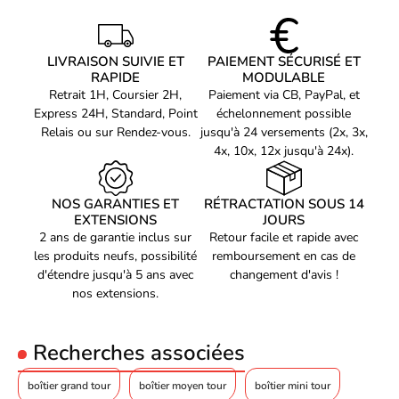
17 cm
refroidisseur de CPU
Performance
Longueur maximale carte
40 cm
graphique
LIVRAISON SUIVIE ET
PAIEMENT SÉCURISÉ ET
Le
Thermaltake
Divider 370 TG ARGB Black est conçu pour
Longueur maximale du
RAPIDE
MODULABLE
23 cm
maximiser les performances de votre système. Le boîtier peut
câble d'alimentation
Retrait 1H, Coursier 2H,
Paiement via CB, PayPal, et
accueillir une grande variété de composants, y compris les cartes
Express 24H, Standard, Point
échelonnement possible
Alimentation Electrique
graphiques les plus récentes et les plus performantes. En outre,
Relais ou sur Rendez-vous.
jusqu'à 24 versements (2x, 3x,
le boîtier est
Bloc d'alimentation
équipé de ports USB
de dernière génération pour
4x, 10x, 12x jusqu'à 24x).
Non
inclus
des transferts de données rapides et efficaces. Enfin, le boîtier est
compatible avec les alimentations ATX pour garantir une
Connectivité
alimentation stable et fiable à tous vos composants.
NOS GARANTIES ET
RÉTRACTATION SOUS 14
Entrée audio
Oui
Avec son design élégant, ses fonctionnalités pratiques et sa
EXTENSIONS
JOURS
2 ans de garantie inclus sur
Retour facile et rapide avec
performance exceptionnelle, le Thermaltake Divider 370 TG ARGB
Sortie audio
Oui
les produits neufs, possibilité
remboursement en cas de
Black est le choix parfait pour les utilisateurs à la recherche d'un
Quantité de ports de
d'étendre jusqu'à 5 ans avec
changement d'avis !
boîtier PC de qualité supérieure.
type A USB 3.2 Gen 1
2
nos extensions.
(3.1 Gen 1)
Refroidissement
Recherches associées
Ventilateurs installés
1x 120 mm
avant
boîtier grand tour
boîtier moyen tour
boîtier mini tour
Ventilateurs avant