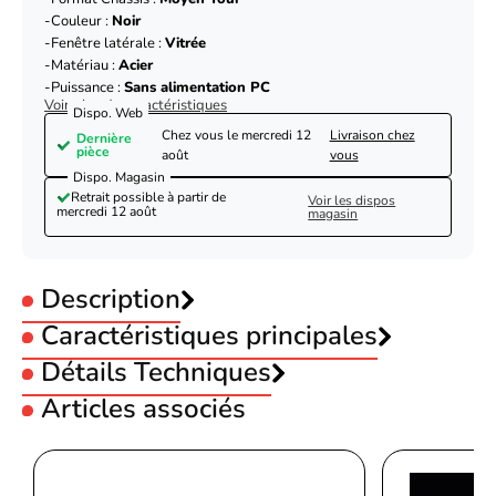
Couleur :
Noir
Fenêtre latérale :
Vitrée
Matériau :
Acier
Puissance :
Sans alimentation PC
Voir plus de caractéristiques
Dispo. Web
Chez vous le
mercredi 12
Livraison chez
Dernière
pièce
août
vous
Dispo. Magasin
Retrait possible à partir de
Voir les dispos
mercredi 12 août
magasin
Description
Caractéristiques principales
Utilisation :
Détails Techniques
Gamer
Format Carte-mère :
ATX
Articles associés
Format Carte-mère :
Micro-ATX
Design
Format Carte-mère :
Mini-ITX
Matériel
SPCC
Format Carte-mère :
E-ATX
Thermaltake Divider 370 TG ARGB Black
Format Chassis :
Moyen Tour
Format
Midi Tower
Couleur :
Noir