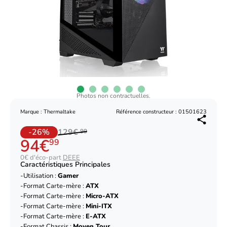
Photos non contractuelles.
Marque : Thermaltake
Référence constructeur : 01501623
-26%
129€
99
94€
99
0€ d'éco-part
DEEE
Caractéristiques Principales
Utilisation :
Gamer
Format Carte-mère :
ATX
Format Carte-mère :
Micro-ATX
Format Carte-mère :
Mini-ITX
Format Carte-mère :
E-ATX
Format Chassis :
Moyen Tour