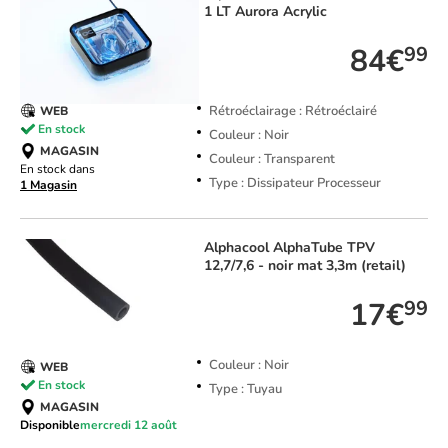
1 LT Aurora Acrylic
84€
99
Rétroéclairage : Rétroéclairé
WEB
En stock
Couleur : Noir
MAGASIN
Couleur : Transparent
En stock dans
Type : Dissipateur Processeur
1 Magasin
Alphacool
AlphaTube TPV
12,7/7,6 - noir mat 3,3m (retail)
17€
99
Couleur : Noir
WEB
En stock
Type : Tuyau
MAGASIN
Disponible
mercredi 12 août