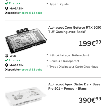
En stock
Type : Liquide
MAGASIN
Disponible
mercredi 12 août
Alphacool
Core Geforce RTX 5090
TUF Gaming avec BackP
199€
99
Rétroéclairage : Rétroéclairé
WEB
En stock
Couleur : Transparent
MAGASIN
Type : Dissipateur Carte Graphique
Disponible
mercredi 12 août
Alphacool
Apex Distro Dark Base
Pro 901 + Pompe - Blanc
390€
99