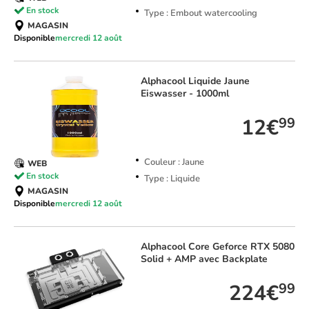
En stock
Type : Embout watercooling
MAGASIN
Disponible
mercredi 12 août
Alphacool
Liquide Jaune
Eiswasser - 1000ml
12€
99
Couleur : Jaune
WEB
En stock
Type : Liquide
MAGASIN
Disponible
mercredi 12 août
Alphacool
Core Geforce RTX 5080
Solid + AMP avec Backplate
224€
99