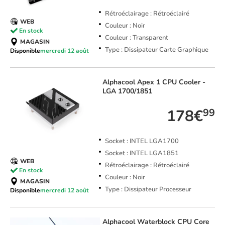
Rétroéclairage : Rétroéclairé
WEB
Couleur : Noir
En stock
Couleur : Transparent
MAGASIN
Type : Dissipateur Carte Graphique
Disponible
mercredi 12 août
Alphacool
Apex 1 CPU Cooler -
LGA 1700/1851
178€
99
Socket : INTEL LGA1700
Socket : INTEL LGA1851
WEB
Rétroéclairage : Rétroéclairé
En stock
Couleur : Noir
MAGASIN
Type : Dissipateur Processeur
Disponible
mercredi 12 août
Alphacool
Waterblock CPU Core