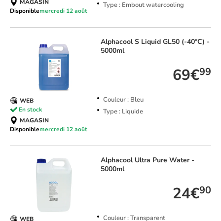
MAGASIN
Type : Embout watercooling
Disponible
mercredi 12 août
Alphacool
S Liquid GL50 (-40°C) -
5000ml
69€
99
Couleur : Bleu
WEB
En stock
Type : Liquide
MAGASIN
Disponible
mercredi 12 août
Alphacool
Ultra Pure Water -
5000ml
24€
90
Couleur : Transparent
WEB