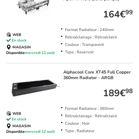
164€
99
Format Radiateur : 240mm
WEB
Rétroéclairage : Rétroéclairé
En stock
Couleur : Transparent
MAGASIN
Type : Reservoir
Disponible
mercredi 12 août
Alphacool
Core XT45 Full Copper
360mm Radiator - ARGB
189€
98
Format Radiateur : 360mm
WEB
Rétroéclairage : Rétroéclairé
En stock
Couleur : Noir
MAGASIN
Type : Radiateur
Disponible
mercredi 12 août