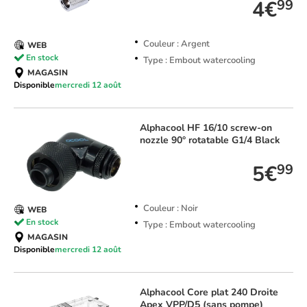
4€
99
Couleur : Argent
WEB
En stock
Type : Embout watercooling
MAGASIN
Disponible
mercredi 12 août
Alphacool
HF 16/10 screw-on
nozzle 90° rotatable G1/4 Black
5€
99
Couleur : Noir
WEB
En stock
Type : Embout watercooling
MAGASIN
Disponible
mercredi 12 août
Alphacool
Core plat 240 Droite
Apex VPP/D5 (sans pompe)