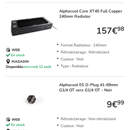
Alphacool
Core XT45 Full Copper
240mm Radiator
157€
98
Format Radiateur : 240mm
WEB
Rétroéclairage : Rétroéclairé
En stock
Couleur : Noir
MAGASIN
Type : Radiateur
Disponible
mercredi 12 août
Alphacool
ES D-Plug 41-69mm
G1/4 OT vers G1/4 OT - Noir
9€
99
Rétroéclairage : Non rétroéclairé
WEB
En stock
Couleur : Noir