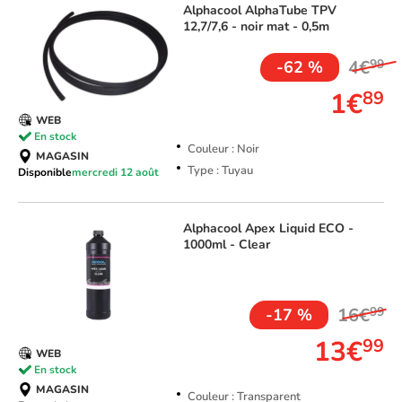
Alphacool
AlphaTube TPV
12,7/7,6 - noir mat - 0,5m
4€
99
-62 %
1€
89
WEB
En stock
Couleur : Noir
MAGASIN
Type : Tuyau
Disponible
mercredi 12 août
Alphacool
Apex Liquid ECO -
1000ml - Clear
TOP VENTE
16€
99
-17 %
13€
99
WEB
En stock
MAGASIN
Couleur : Transparent