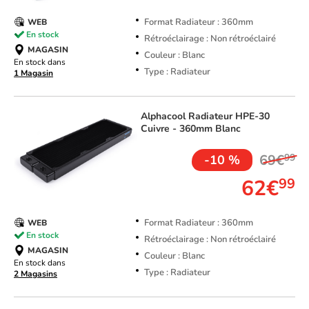
Format Radiateur : 360mm
WEB
En stock
Rétroéclairage : Non rétroéclairé
MAGASIN
Couleur : Blanc
En stock dans
Type : Radiateur
1 Magasin
Alphacool
Radiateur HPE-30
Cuivre - 360mm Blanc
69€
99
-10 %
62€
99
Format Radiateur : 360mm
WEB
En stock
Rétroéclairage : Non rétroéclairé
MAGASIN
Couleur : Blanc
En stock dans
Type : Radiateur
2 Magasins