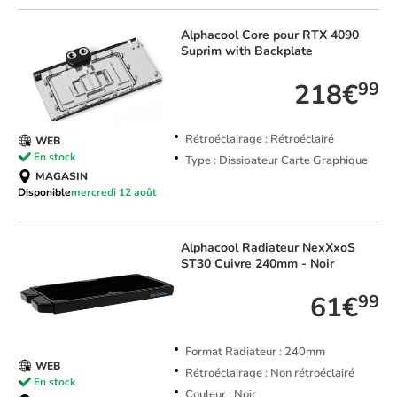
Alphacool
Core pour RTX 4090
Suprim with Backplate
218€
99
Rétroéclairage : Rétroéclairé
WEB
En stock
Type : Dissipateur Carte Graphique
MAGASIN
Disponible
mercredi 12 août
Alphacool
Radiateur NexXxoS
ST30 Cuivre 240mm - Noir
61€
99
Format Radiateur : 240mm
WEB
Rétroéclairage : Non rétroéclairé
En stock
Couleur : Noir