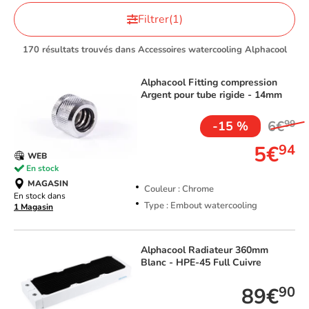
Filtrer
(1)
170 résultats trouvés dans Accessoires watercooling Alphacool
Alphacool
Fitting compression
Argent pour tube rigide - 14mm
6€
99
-15 %
5€
94
WEB
En stock
MAGASIN
Couleur : Chrome
En stock dans
Type : Embout watercooling
1 Magasin
Alphacool
Radiateur 360mm
Blanc - HPE-45 Full Cuivre
89€
90