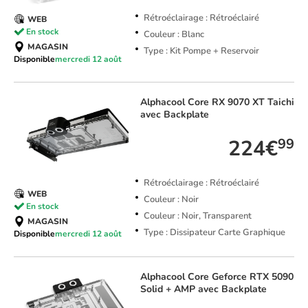
Rétroéclairage : Rétroéclairé
WEB
En stock
Couleur : Blanc
MAGASIN
Type : Kit Pompe + Reservoir
Disponible
mercredi 12 août
Alphacool
Core RX 9070 XT Taichi
avec Backplate
224€
99
Rétroéclairage : Rétroéclairé
WEB
Couleur : Noir
En stock
Couleur : Noir, Transparent
MAGASIN
Type : Dissipateur Carte Graphique
Disponible
mercredi 12 août
Alphacool
Core Geforce RTX 5090
Solid + AMP avec Backplate