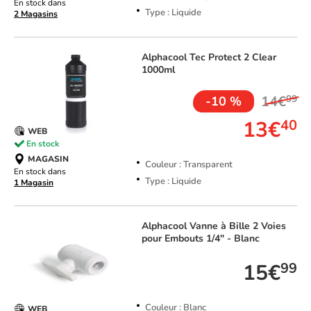
En stock dans
Type : Liquide
2 Magasins
Alphacool
Tec Protect 2 Clear
1000ml
14€
99
-10 %
13€
40
WEB
En stock
MAGASIN
Couleur : Transparent
En stock dans
Type : Liquide
1 Magasin
Alphacool
Vanne à Bille 2 Voies
pour Embouts 1/4" - Blanc
15€
99
Couleur : Blanc
WEB