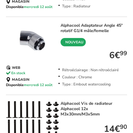
MAGASIN
Type : Radiateur
Disponible
mercredi 12 août
Alphacool
Adaptateur Angle 45°
rotatif G1/4 mâle/femelle
NOUVEAU
6€
99
WEB
Rétroéclairage : Non rétroéclairé
En stock
Couleur : Chrome
MAGASIN
Type : Embout watercooling
Disponible
mercredi 12 août
Alphacool
Vis de radiateur
Alphacool 12x
M3x30mm/M3x5mm
14€
90