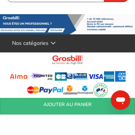
Voir les accessoires watercooling Alphacool
plus pointilleux en matière de refroidissement. Ne laissez pas la
surchauffe de votre ordinateur limiter ses performances, optez
pour le Watercooling Alphacool dès maintenant !
Nos catégories
Conditions générales de réservation
Conditions générales de vente
Mentions
AJOUTER AU PANIER
légales
Vos informations personnelles
Préférences Cookies
Aide &
Contact
Devenez partenaires
Marques
Blog