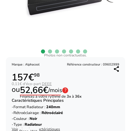
Photos non contractuelles.
Marque : Alphacool
Référence constructeur : 09602999
157€
98
0,11€ d'éco-part
DEEE
52,66€
ou
/mois
?
Financez à votre rythme de
3x
à
36x
Caractéristiques Principales
Format Radiateur :
240mm
Rétroéclairage :
Rétroéclairé
Couleur :
Noir
Type :
Radiateur
Voir plus de caractéristiques