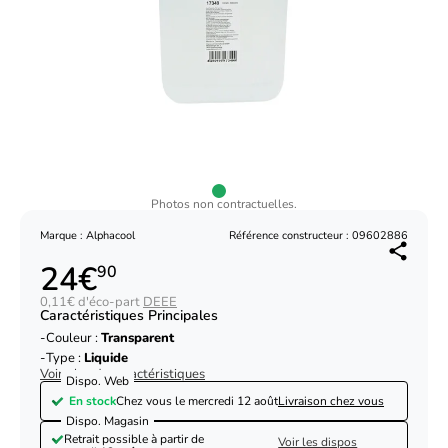
Photos non contractuelles.
Marque : Alphacool
Référence constructeur : 09602886
24€
90
0,11€ d'éco-part
DEEE
Caractéristiques Principales
Couleur :
Transparent
Type :
Liquide
Voir plus de caractéristiques
Dispo. Web
En stock
Chez vous le
mercredi 12 août
Livraison chez vous
Dispo. Magasin
Retrait possible à partir de
Voir les dispos