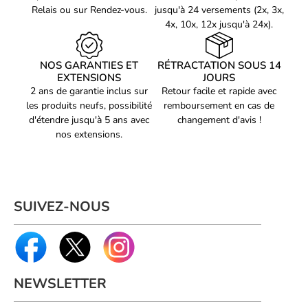
esthétique soignée et moderne.
Relais ou sur Rendez-vous.
jusqu'à 24 versements (2x, 3x,
17349
Un produit sûr et fiable
4x, 10x, 12x jusqu'à 24x).
Chez Alphacool, la qualité et la sécurité sont des priorités. C'est
Voir produits Alphacool
pourquoi ce liquide de refroidissement est fabriqué à partir
d'ingrédients sélectionnés avec soin, sans aucun additif
Voir les accessoires watercooling Alphacool
NOS GARANTIES ET
RÉTRACTATION SOUS 14
potentiellement dangereux pour votre système. Vous pouvez
EXTENSIONS
JOURS
donc l'utiliser en toute confiance, sans craindre d'endommager
2 ans de garantie inclus sur
Retour facile et rapide avec
votre matériel.
les produits neufs, possibilité
remboursement en cas de
Les avantages du Watercooling Alphacool Ultra Pure Water -
d'étendre jusqu'à 5 ans avec
changement d'avis !
5000ml
nos extensions.
Une formule ultra pure pour une meilleure conductivité
thermique
Une capacité de 5000ml pour une utilisation prolongée
Une transparence qui garde l'esthétique de votre système
SUIVEZ-NOUS
Une fabrication avec des ingrédients sans danger pour votre
matériel
NEWSLETTER