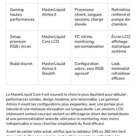
Gaming
MasterLiquid
Processeur
Refroidissem
hautes
Atmos II
récent, longues
renforcé et
performances
sessions, charge
pompe doubl
élevée
chambre
Setup
MasterLiquid
PC vitrine,
Écran LCD et
premium
Core LCD
monitoring,
affichage
RGB / écran
personnalisation
statistiques
système
Build discret
MasterLiquid
Configuration
Look
Atmos II
sobre, sans RGB
minimaliste e
Stealth
agressif
refroidisseme
efficace
Le MasterLiquid Core II est souvent le choix le plus équilibré pour débuter :
performances solides, design moderne, prix raisonnable. Les gammes
Atmos II visent les configurations plus exigeantes, avec une pompe plus
robuste et une meilleure dissipation sur longue durée. Les versions LCD
intéressent surtout ceux qui veulent un affichage en direct des températures
et une personnalisation avancée, utile pour le monitoring, mais moins
indispensable si vous cherchez simplement du froid efficace.
Avant de valider votre achat, vérifiez que le radiateur 240 ou 360 mm tient