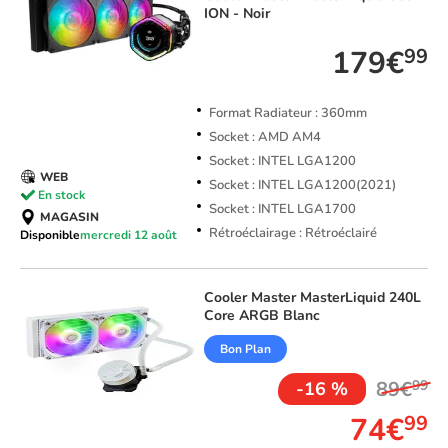
ION - Noir
179€
99
Format Radiateur : 360mm
Socket : AMD AM4
Socket : INTEL LGA1200
WEB
Socket : INTEL LGA1200(2021)
En stock
Socket : INTEL LGA1700
MAGASIN
Rétroéclairage : Rétroéclairé
Disponible
mercredi 12 août
Cooler Master
MasterLiquid 240L
Core ARGB Blanc
Bon Plan
89€
99
-16 %
74€
99