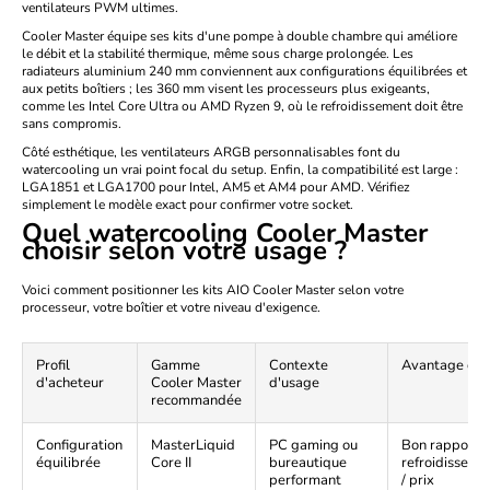
ventilateurs PWM ultimes.
Cooler Master équipe ses kits d'une pompe à double chambre qui améliore
le débit et la stabilité thermique, même sous charge prolongée. Les
radiateurs aluminium 240 mm conviennent aux configurations équilibrées et
aux petits boîtiers ; les 360 mm visent les processeurs plus exigeants,
comme les Intel Core Ultra ou AMD Ryzen 9, où le refroidissement doit être
sans compromis.
Côté esthétique, les ventilateurs ARGB personnalisables font du
watercooling un vrai point focal du setup. Enfin, la compatibilité est large :
LGA1851 et LGA1700 pour Intel, AM5 et AM4 pour AMD. Vérifiez
simplement le modèle exact pour confirmer votre socket.
Quel watercooling Cooler Master
choisir selon votre usage ?
Voici comment positionner les kits AIO Cooler Master selon votre
processeur, votre boîtier et votre niveau d'exigence.
Profil
Gamme
Contexte
Avantage clé
d'acheteur
Cooler Master
d'usage
recommandée
Configuration
MasterLiquid
PC gaming ou
Bon rapport
équilibrée
Core II
bureautique
refroidisseme
performant
/ prix