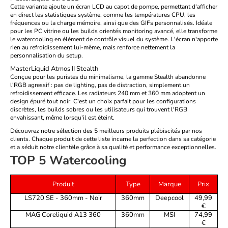
Cette variante ajoute un écran LCD au capot de pompe, permettant d'afficher
en direct les statistiques système, comme les températures CPU, les
fréquences ou la charge mémoire, ainsi que des GIFs personnalisés. Idéale
pour les PC vitrine ou les builds orientés monitoring avancé, elle transforme
le watercooling en élément de contrôle visuel du système. L'écran n'apporte
rien au refroidissement lui-même, mais renforce nettement la
personnalisation du setup.
MasterLiquid Atmos II Stealth
Conçue pour les puristes du minimalisme, la gamme Stealth abandonne
l'RGB agressif : pas de lighting, pas de distraction, simplement un
refroidissement efficace. Les radiateurs 240 mm et 360 mm adoptent un
design épuré tout noir. C'est un choix parfait pour les configurations
discrètes, les builds sobres ou les utilisateurs qui trouvent l'RGB
envahissant, même lorsqu'il est éteint.
Découvrez notre sélection des 5 meilleurs produits plébiscités par nos
clients. Chaque produit de cette liste incarne la perfection dans sa catégorie
et a séduit notre clientèle grâce à sa qualité et performance exceptionnelles.
TOP 5 Watercooling
Produit
Type
Marque
Prix
LS720 SE - 360mm - Noir
360mm
Deepcool
49,99
€
MAG Coreliquid A13 360
360mm
MSI
74,99
€