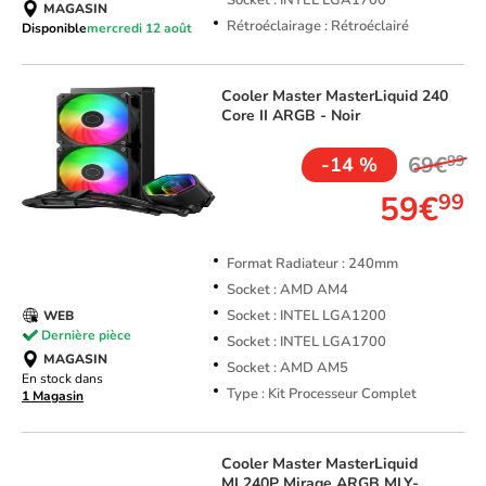
Socket : INTEL LGA1700
MAGASIN
Rétroéclairage : Rétroéclairé
Disponible
mercredi 12 août
Cooler Master
MasterLiquid 240
Core II ARGB - Noir
69€
99
-14 %
59€
99
Format Radiateur : 240mm
Socket : AMD AM4
Socket : INTEL LGA1200
WEB
Dernière pièce
Socket : INTEL LGA1700
MAGASIN
Socket : AMD AM5
En stock dans
Type : Kit Processeur Complet
1 Magasin
Cooler Master
MasterLiquid
ML240P Mirage ARGB MLY-