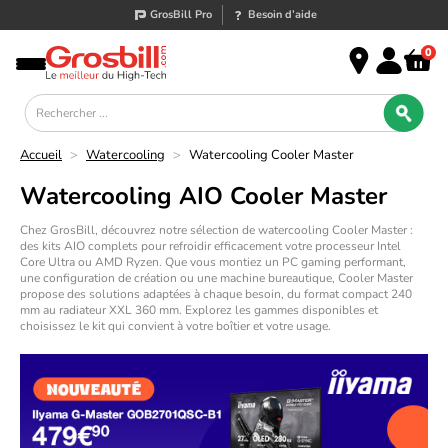
GrosBill Pro
Besoin d’aide
0
Accueil
>
Watercooling
>
Watercooling Cooler Master
Watercooling AIO Cooler Master
Chez GrosBill, découvrez notre sélection de
watercooling
Cooler Master :
des kits AIO complets pour refroidir efficacement votre processeur Intel
Core Ultra ou AMD Ryzen. Que vous montiez un PC gaming performant,
une configuration de création ou une machine bureautique, Cooler Master
propose des solutions adaptées à chaque besoin, du format compact 240
mm au radiateur XXL 360 mm. Explorez les gammes disponibles et
choisissez le kit qui convient à votre boîtier et votre usage.