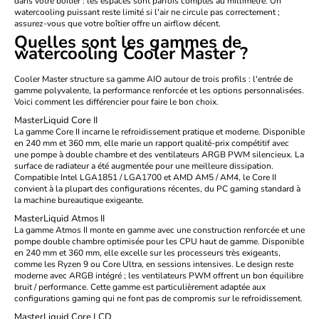
dans votre boîtier : les espaces sont parfois comptés au millimètre. Un
watercooling puissant reste limité si l'air ne circule pas correctement ;
assurez-vous que votre boîtier offre un airflow décent.
Quelles sont les gammes de
watercooling Cooler Master ?
Cooler Master structure sa gamme AIO autour de trois profils : l'entrée de
gamme polyvalente, la performance renforcée et les options personnalisées.
Voici comment les différencier pour faire le bon choix.
MasterLiquid Core II
La gamme Core II incarne le refroidissement pratique et moderne. Disponible
en 240 mm et 360 mm, elle marie un rapport qualité-prix compétitif avec
une pompe à double chambre et des ventilateurs ARGB PWM silencieux. La
surface de radiateur a été augmentée pour une meilleure dissipation.
Compatible Intel LGA1851 / LGA1700 et AMD AM5 / AM4, le Core II
convient à la plupart des configurations récentes, du PC gaming standard à
la machine bureautique exigeante.
MasterLiquid Atmos II
La gamme Atmos II monte en gamme avec une construction renforcée et une
pompe double chambre optimisée pour les CPU haut de gamme. Disponible
en 240 mm et 360 mm, elle excelle sur les processeurs très exigeants,
comme les
Ryzen 9
ou Core Ultra, en sessions intensives. Le design reste
moderne avec ARGB intégré ; les ventilateurs PWM offrent un bon équilibre
bruit / performance. Cette gamme est particulièrement adaptée aux
configurations gaming qui ne font pas de compromis sur le refroidissement.
MasterLiquid Core LCD