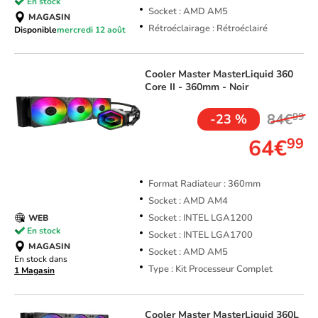
En stock
Socket : AMD AM5
MAGASIN
Rétroéclairage : Rétroéclairé
Disponible
mercredi 12 août
Cooler Master
MasterLiquid 360
Core II - 360mm - Noir
84€
99
-23 %
64€
99
Format Radiateur : 360mm
Socket : AMD AM4
Socket : INTEL LGA1200
WEB
En stock
Socket : INTEL LGA1700
MAGASIN
Socket : AMD AM5
En stock dans
Type : Kit Processeur Complet
1 Magasin
Cooler Master
MasterLiquid 360L