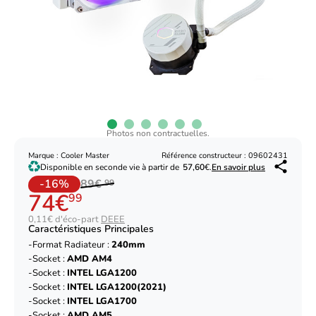
Photos non contractuelles.
Marque : Cooler Master
Référence constructeur : 09602431
Disponible en seconde vie à partir de
57,60
€.
En savoir plus
-16%
89€
99
74€
99
0,11€ d'éco-part
DEEE
Caractéristiques Principales
Format Radiateur :
240mm
Socket :
AMD AM4
Socket :
INTEL LGA1200
Socket :
INTEL LGA1200(2021)
Socket :
INTEL LGA1700
Socket :
AMD AM5