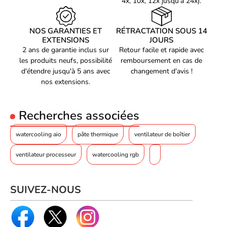
4x, 10x, 12x jusqu'à 24x).
Consommation de la
3,96 W
pompe
NOS GARANTIES ET
RÉTRACTATION SOUS 14
Courant nominal
0,26 A
EXTENSIONS
JOURS
Courant de sécurité
2 ans de garantie inclus sur
0,37 Ah
Retour facile et rapide avec
les produits neufs, possibilité
remboursement en cas de
Tension de la pompe
12 V
d'étendre jusqu'à 5 ans avec
changement d'avis !
nos extensions.
Poids et dimensions
Largeur du radiateur
12 cm
Recherches associées
Profondeur de radiateur
27,7 cm
Hauteur du radiateur
2,72 cm
watercooling aio
pâte thermique
ventilateur de boîtier
Largeur de la pompe
7,6 cm
ventilateur processeur
watercooling rgb
Profondeur de la pompe
8,1 cm
Hauteur de la pompe
4,7 cm
SUIVEZ-NOUS
Dimensions de
120 x 120 x 25 mm
ventilateur (l x p x h)
Code EAN
4719512137703