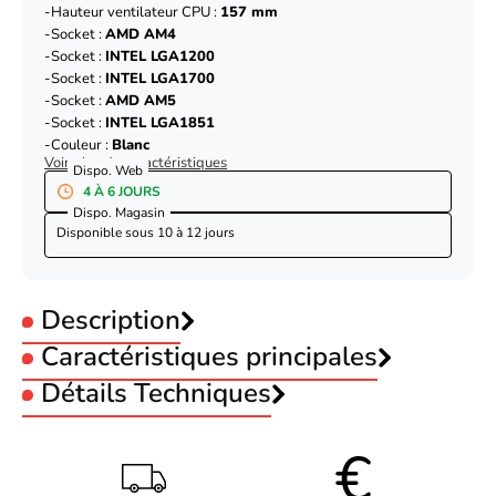
Hauteur ventilateur CPU :
157 mm
Socket :
AMD AM4
Socket :
INTEL LGA1200
Socket :
INTEL LGA1700
Socket :
AMD AM5
Socket :
INTEL LGA1851
Couleur :
Blanc
Voir plus de caractéristiques
Dispo. Web
4 À 6 JOURS
Dispo. Magasin
Disponible sous
10 à 12 jours
Description
Caractéristiques principales
Eclairage RGB :
Détails Techniques
Sans RGB
Matériau :
Cuivre
représentation /
Hauteur ventilateur CPU :
157 mm
réalisation
Socket :
AMD AM4
Socket :
INTEL LGA1200
Emplacement approprié
Processeur
Deepcool AK700 Digital - Blanc
Socket :
INTEL LGA1700