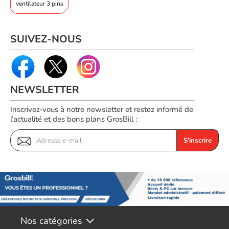
ventilateur 3 pins
Niveau sonore max. d'un
27 dB(A)
seul ventilateur dB(A)
Tension nominale
12 V
SUIVEZ-NOUS
Tension de démarrage
5 V
Référence produit
Voir produits Lian-Li
05801116
Référence constructeur
NEWSLETTER
Voir les ventilateur boîtier Lian-Li
12TLLCD1W3B-TBE
Inscrivez-vous à notre newsletter et restez informé de
l’actualité et des bons plans GrosBill :
S'inscrire
Nos catégories