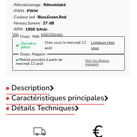
Rétroéclairage :
Rétroéclairé
PWM :
PWM
Couleur led :
Blue,Green,Red
Niveau Sonore :
27 dB
RPM :
1900 tr/min
Voir plus de caractéristiques
Dispo. Web
Chez vous le
mercredi 12
Livraison chez
Dernière
pièce
août
vous
Dispo. Magasin
Retrait possible à partir de
Voir les dispos
mercredi 12 août
magasin
Description
Caractéristiques principales
Taille :
Détails Techniques
120 mm
Eclairage RGB :
RGB
Couleur :
Noir
Taille du ventilateur
120 mm
Connecteur :
USB
Direction des pales du
Régulier
Rétroéclairage :
Rétroéclairé
ventilateur
Lian-Li UNI FAN TL Sans fil LCD ARGB PWM +
PWM :
PWM
Vitesse minimale du