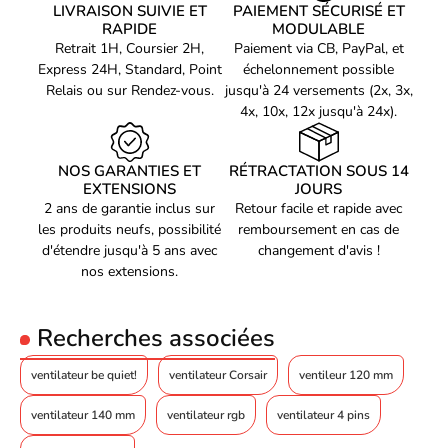
350 tr/min
LIVRAISON SUIVIE ET
PAIEMENT SÉCURISÉ ET
Couleur led :
Blue,Green,Red
ventilateur
Contrôleur - Pack 3x120mm - Noir-Seconde
RAPIDE
MODULABLE
Niveau Sonore :
27 dB
Vitesse max. du
1900 tr/min
Vie-Très Bon Etat
Retrait 1H, Coursier 2H,
Paiement via CB, PayPal, et
RPM :
1900 tr/min
ventilateur
Express 24H, Standard, Point
échelonnement possible
Débit d'air max. d'un
105,33 m³/h
seul ventilateur
Relais ou sur Rendez-vous.
jusqu'à 24 versements (2x, 3x,
4x, 10x, 12x jusqu'à 24x).
Pression statique max.
2,9 mH2O
Couleur
Noir
Couleur principale du
NOS GARANTIES ET
RÉTRACTATION SOUS 14
Noir
ventilateur (cadre)
EXTENSIONS
JOURS
Couleur principale du
2 ans de garantie inclus sur
Retour facile et rapide avec
Noir
ventilateur (rotor)
les produits neufs, possibilité
remboursement en cas de
Longueur / Profondeur
124 mm
d'étendre jusqu'à 5 ans avec
changement d'avis !
nos extensions.
Largeur
120 mm
Hauteur du ventilateur
28 mm
Recherches associées
Ensemble
Oui
ventilateur be quiet!
ventilateur Corsair
ventileur 120 mm
Matériels
PBT
Éclairage
Oui
ventilateur 140 mm
ventilateur rgb
ventilateur 4 pins
Couleur d'éclairage
RVB