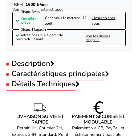
RPM :
1600 tr/min
Voir plus de caractéristiques
Dispo. Web
Chez vous le
mercredi 12
Livraison chez
Dernière
pièce
août
vous
Dispo. Magasin
Retrait possible à partir de
Voir les dispos
mercredi 12 août
magasin
Description
Caractéristiques principales
Taille :
Détails Techniques
140 mm
Eclairage RGB :
Sans RGB
représentation /
Couleur :
Noir
réalisation
Connecteur :
4 pins
Rétroéclairage :
Non rétroéclairé
Emplacement approprié
Boitier PC
Corsair RS140 MAX PWM 140 mm - Noir-
PWM :
PWM
LIVRAISON SUIVIE ET
PAIEMENT SÉCURISÉ ET
Niveau Sonore :
31 dB
Type
Ventilateur
Seconde Vie-Parfait Etat
RAPIDE
MODULABLE
RPM :
1600 tr/min
Diamètre du ventilateur
14 cm
Retrait 1H, Coursier 2H,
Paiement via CB, PayPal, et
Express 24H, Standard, Point
échelonnement possible
Vitesse de rotation (max)
1600 tr/min