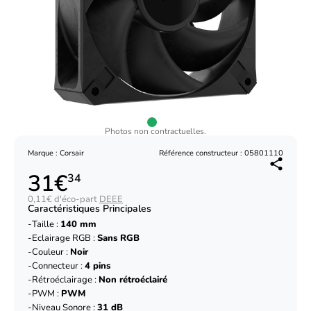
Photos non contractuelles.
Marque : Corsair
Référence constructeur : 05801110
31€
34
0,11€ d'éco-part
DEEE
Caractéristiques Principales
Taille :
140 mm
Eclairage RGB :
Sans RGB
Couleur :
Noir
Connecteur :
4 pins
Rétroéclairage :
Non rétroéclairé
PWM :
PWM
Niveau Sonore :
31 dB