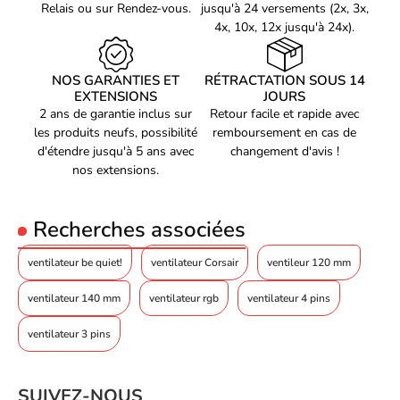
Relais ou sur Rendez-vous.
jusqu'à 24 versements (2x, 3x,
Niveau de son (vitesse
4x, 10x, 12x jusqu'à 24x).
31 dB
rapide)
Débit d'air minimal
27,5 cfm
NOS GARANTIES ET
RÉTRACTATION SOUS 14
EXTENSIONS
JOURS
Courant d'air maximum
104 cfm
2 ans de garantie inclus sur
Retour facile et rapide avec
Pression d'air minimum
0,2 mmH2O
les produits neufs, possibilité
remboursement en cas de
d'étendre jusqu'à 5 ans avec
changement d'avis !
Pression d'air maximale
2,4 mmH2O
nos extensions.
Prise en charge de la
modulation par largeur
Oui
d'impulsion
Recherches associées
Quantité
1 pièce(s)
ventilateur be quiet!
ventilateur Corsair
ventileur 120 mm
Design
Couleur du produit
Noir
ventilateur 140 mm
ventilateur rgb
ventilateur 4 pins
Nombre de ventilateurs
1 ventilateur(s)
ventilateur 3 pins
Connecteur du
4 broches
ventilateur
SUIVEZ-NOUS
Puissance