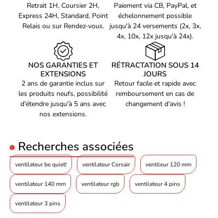
Retrait 1H, Coursier 2H,
Paiement via CB, PayPal, et
RPM :
1600 tr/min
refroidissement haut de gamme.
Vitesse de rotation à
1600 tr/min
Express 24H, Standard, Point
échelonnement possible
100% PWM / 12V
Relais ou sur Rendez-vous.
jusqu'à 24 versements (2x, 3x,
Niveau sonore à 100%
Refroidissement efficace et silencieux
25.5 dB(A)
4x, 10x, 12x jusqu'à 24x).
PWM / 12V
Débit d'air à 100 %
Grâce à ses pales aérodynamiques et son moteur de haute
PWM / 12 V (CFM /
51.5 / 87.5
qualité, le be quiet! LIGHT WINGS LX - 120mm PWM assure un
m3/h)
NOS GARANTIES ET
RÉTRACTATION SOUS 14
refroidissement efficace tout en restant extrêmement silencieux.
Pression de l'air à 100
EXTENSIONS
JOURS
Vous pourrez travailler ou jouer avec votre ordinateur sans être
% PWM / 12 V (mm
1,34
2 ans de garantie inclus sur
Retour facile et rapide avec
H2O)
dérangé par le bruit du ventilateur.
les produits neufs, possibilité
remboursement en cas de
Code EAN
d'étendre jusqu'à 5 ans avec
changement d'avis !
Voir produits be quiet!
4260052191583
Installation facile et rapide
nos extensions.
Référence produit
Voir les ventilateur boîtier be quiet!
05800916
Ce ventilateur est équipé d'un connecteur PWM pour une
Référence constructeur
installation rapide et facile. Vous pourrez également ajuster la
Recherches associées
BL120
vitesse de rotation et le niveau sonore du ventilateur selon vos
besoins grâce à son mode PWM.
ventilateur be quiet!
ventilateur Corsair
ventileur 120 mm
Avantages :
ventilateur 140 mm
ventilateur rgb
ventilateur 4 pins
Hautes performances pour un refroidissement efficace de votre
ventilateur 3 pins
ordinateur