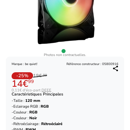
Photos non contractuelles.
Marque : be quiet!
Référence constructeur : 05800916
-25%
19€
99
14€
99
0,11€ d'éco-part
DEEE
Caractéristiques Principales
Taille :
120 mm
Eclairage RGB :
RGB
Couleur :
RGB
Couleur :
Noir
Rétroéclairage :
Rétroéclairé
PWM :
PWM