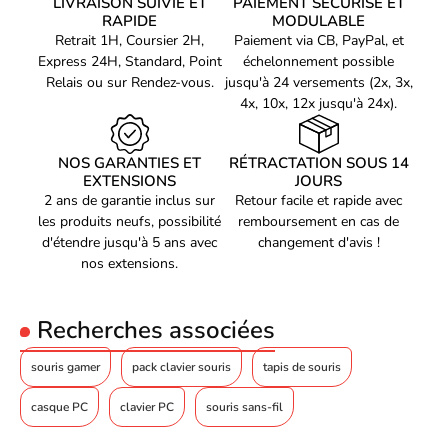
LIVRAISON SUIVIE ET
PAIEMENT SÉCURISÉ ET
RAPIDE
MODULABLE
Retrait 1H, Coursier 2H,
Paiement via CB, PayPal, et
Express 24H, Standard, Point
échelonnement possible
Relais ou sur Rendez-vous.
jusqu'à 24 versements (2x, 3x,
4x, 10x, 12x jusqu'à 24x).
NOS GARANTIES ET
RÉTRACTATION SOUS 14
EXTENSIONS
JOURS
2 ans de garantie inclus sur
Retour facile et rapide avec
les produits neufs, possibilité
remboursement en cas de
d'étendre jusqu'à 5 ans avec
changement d'avis !
nos extensions.
Recherches associées
souris gamer
pack clavier souris
tapis de souris
casque PC
clavier PC
souris sans-fil