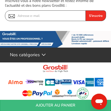
Inscrivez-vous à notre newsletter et restez informé de
l’actualité et des bons plans GrosBill :
S'inscrire
Nos catégories
Conditions générales de réservation
Conditions générales de vente
Mentions
AJOUTER AU PANIER
légales
Vos informations personnelles
Préférences Cookies
Aide &
Contact
Devenez partenaires
Marques
Blog