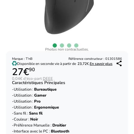
Photos non contractuelles.
Marque : T'nB
Référence constructeur : 01301586
Disponible en seconde vie à partir de
23,72
€.
En savoir plus
27€
90
0,04€ d'éco-part
DEEE
Caractéristiques Principales
Utilisation :
Bureautique
Utilisation :
Gamer
Utilisation :
Pro
Utilisation :
Ergonomique
Sans fil :
Sans fil
Couleur :
Noir
Préférence Manuelle :
Droitier
Interface avec le PC :
Bluetooth