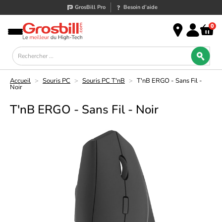
GrosBill Pro
Besoin d’aide
0
Accueil
>
Souris PC
>
Souris PC T'nB
>
T'nB ERGO - Sans Fil -
Noir
T'nB ERGO - Sans Fil - Noir