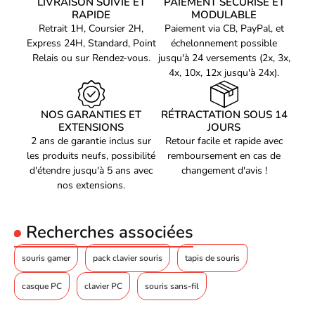
LIVRAISON SUIVIE ET
PAIEMENT SÉCURISÉ ET
Le Hator Pulsar 3 délivre un son clair, riche et immersif grâce à
RAPIDE
MODULABLE
Nombre de modes de
ses haut-parleurs de haute qualité. Chaque bruit de pas,
résolution des
Retrait 1H, Coursier 2H,
6
Paiement via CB, PayPal, et
explosion ou ambiance de jeu est restitué avec précision pour une
mouvements
Express 24H, Standard, Point
échelonnement possible
immersion totale. Une qualité sonore qui fait la différence dans
Relais ou sur Rendez-vous.
jusqu'à 24 versements (2x, 3x,
vos performances en jeu.
Accélération (max)
35 G
4x, 10x, 12x jusqu'à 24x).
Taux de transfert
Oui
ajustable
NOS GARANTIES ET
RÉTRACTATION SOUS 14
Taux d'interrogation
125,250,500,1000 Hz
EXTENSIONS
JOURS
Bande de fréquence
2.4 GHz
2 ans de garantie inclus sur
Retour facile et rapide avec
les produits neufs, possibilité
remboursement en cas de
Type de capteur
PixArt PMW 3311
d'étendre jusqu'à 5 ans avec
changement d'avis !
Design
nos extensions.
Format
Ambidextre
Recherches associées
Couleur du produit
Blanc
Coloration de surface
Monochromatique
souris gamer
pack clavier souris
tapis de souris
Matériau du pied
Polytétrafluoroéthylène (PTFE)
casque PC
clavier PC
souris sans-fil
Éclairage
Oui