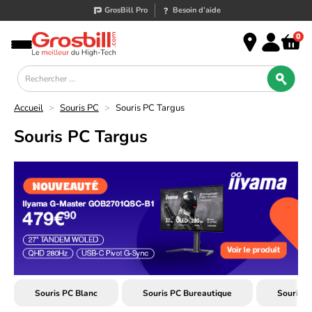
GrosBill Pro
Besoin d’aide
0
Accueil
>
Souris PC
>
Souris PC Targus
Souris PC Targus
Souris PC Blanc
Souris PC Bureautique
Souris 