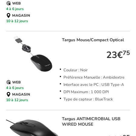
WEB
4 à 6 jours
MAGASIN
10 à 12 jours
Targus
Mouse/Compact Optical
23€
75
Couleur : Noir
Préférence Manuelle : Ambidextre
WEB
Interface avec le PC : USB Type-A
4 à 6 jours
DPI Maximum : 1 000 DPI
MAGASIN
Type de capteur : BlueTrack
10 à 12 jours
Targus
ANTIMICROBIAL USB
WIRED MOUSE