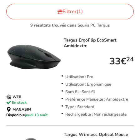
Filtrer
(1)
9 résultats trouvés dans Souris PC Targus
Targus
ErgoFlip EcoSmart
Ambidextre
33€
24
Utilisation : Pro
Utilisation : Ergonomique
Sans fil : Sans fil
WEB
Préférence Manuelle : Ambidextre
En stock
Type : Standard
MAGASIN
Rechargeable : Non rechargeable
Disponible
jeudi 13 août
Targus
Wireless Optical Mouse