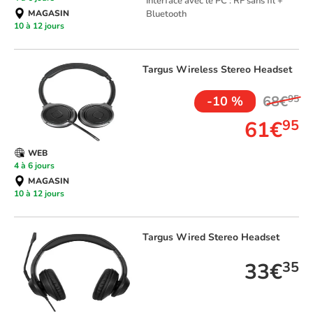
Interface avec le PC : RF sans fil +
MAGASIN
Bluetooth
10 à 12 jours
Targus
Wireless Stereo Headset
68€
95
-10 %
61€
95
WEB
4 à 6 jours
MAGASIN
10 à 12 jours
Targus
Wired Stereo Headset
33€
35