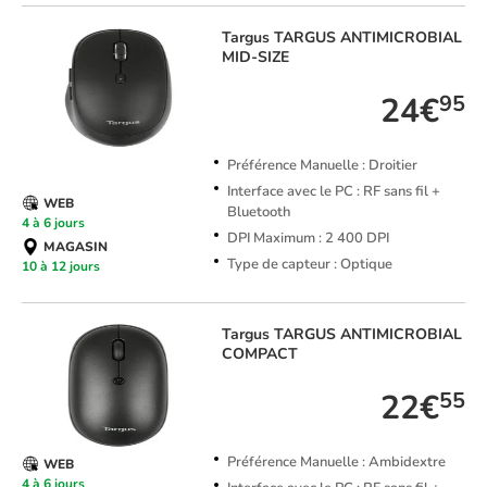
Targus
TARGUS ANTIMICROBIAL
MID-SIZE
24€
95
Préférence Manuelle : Droitier
Interface avec le PC : RF sans fil +
WEB
Bluetooth
4 à 6 jours
DPI Maximum : 2 400 DPI
MAGASIN
Type de capteur : Optique
10 à 12 jours
Targus
TARGUS ANTIMICROBIAL
COMPACT
22€
55
Préférence Manuelle : Ambidextre
WEB
4 à 6 jours