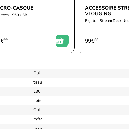
ICRO-CASQUE
ACCESSOIRE STR
VLOGGING
itech - 960 USB
Elgato - Stream Deck Neo
1
€
99
99
€
99
Oui
tissu
130
noire
Oui
métal
tissu