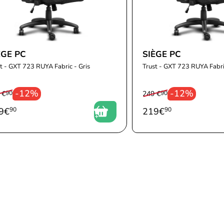
ÈGE PC
SIÈGE PC
t - GXT 723 RUYA Fabric - Gris
Trust - GXT 723 RUYA Fabric
-12%
-12%
 €
90
249 €
90
9
€
90
219
€
90