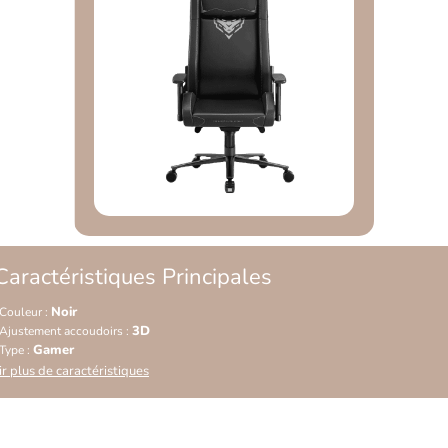
Caractéristiques Principales
Noir
Couleur :
3D
Ajustement accoudoirs :
Gamer
Type :
ir plus de caractéristiques