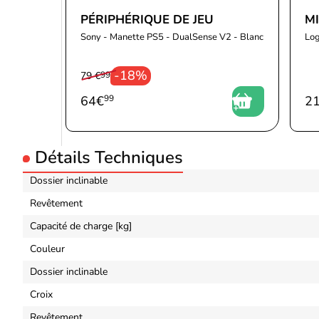
PÉRIPHÉRIQUE DE JEU
M
Sony - Manette PS5 - DualSense V2 - Blanc
Log
-18%
79 €
99
64
€
99
2
Détails Techniques
Dossier inclinable
Revêtement
Capacité de charge [kg]
Couleur
Dossier inclinable
Croix
Revêtement