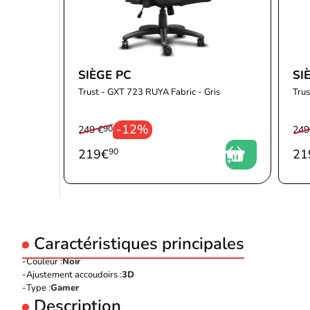
SIÈGE PC
SI
Trust - GXT 723 RUYA Fabric - Gris
Trus
-12%
249 €
90
249
219
€
90
21
Caractéristiques principales
Couleur :
Noir
Ajustement accoudoirs :
3D
Type :
Gamer
Description