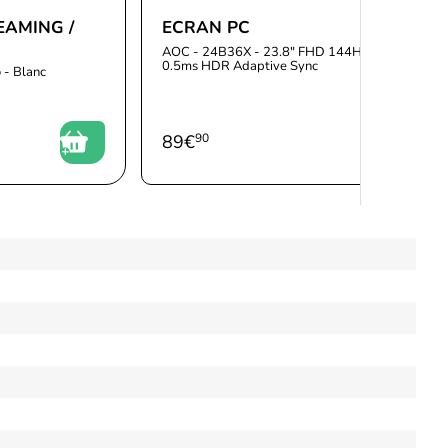
EAMING /
ECRAN PC
AOC - 24B36X - 23.8" FHD 144Hz IPS
0.5ms HDR Adaptive Sync
 - Blanc
89
€
90