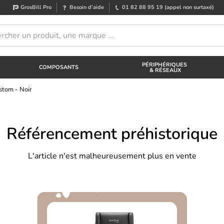
GrosBill Pro
Besoin d’aide
01 82 88 95 19
(appel non surtaxé)
PÉRIPHÉRIQUES
COMPOSANTS
& RÉSEAUX
stom - Noir
Référencement préhistorique
L'article n'est malheureusement plus en vente