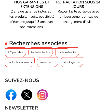
très résistant aux chocs. Ce sac est doté de fermetures éclair
NOS GARANTIES ET
RÉTRACTATION SOUS 14
robustes et ceintures d'épaule réglables qui permettent à
EXTENSIONS
JOURS
l'utilisateur de le transporter confortablement. Le tissu est
2 ans de garantie inclus sur
Retour facile et rapide avec
protégé par une finition résistante à l'eau qui offre une protection
les produits neufs, possibilité
remboursement en cas de
supplémentaire contre les intempéries.
d'étendre jusqu'à 5 ans avec
changement d'avis !
nos extensions.
Un look élégant
Recherches associées
Grâce à son design élégant et discret, le Sac et sacoche Targus
CN31 Classic 15.6" Clamshell Nylon black est très chic et peut
PC portable
tablette tactile
carte mémoire
être porté à tout moment. Il est doté d'un look unique qui le rend
pack clavier souris
enceinte PC
stockage nas
à la fois pratique et tendance. Il est également doté d'un
revêtement en caoutchouc qui protège votre ordinateur tout en
assurant un certain niveau de discrétion.
SUIVEZ-NOUS
Le Sac et sacoche Targus CN31 Classic 15.6" Clamshell Nylon
black est un produit idéal pour ceux qui recherchent un sac à la
fois pratique et élégant. Il offre une protection supplémentaire,
une matière robuste et durable et un look discret pour vous
NEWSLETTER
accompagner partout. Il est capable d'accueillir un ordinateur