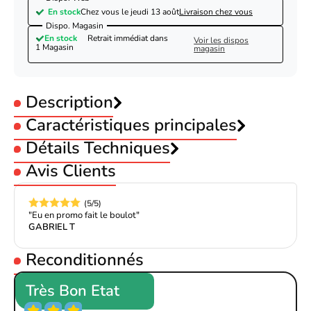
En stock
Chez vous le
jeudi 13 août
Livraison chez vous
Dispo. Magasin
En stock
Retrait immédiat dans
Voir les dispos
1 Magasin
magasin
Description
Caractéristiques principales
Type Produit :
Détails Techniques
Notebook
Format :
Sacoche
Avis Clients
Fiche technique de Targus 15.4 - sacoche pour ordinateur
Taille PC Portable :
15.6 pouces
portable - noir
Couleur :
Noir
Hauteur
33,5 cm
(5/5)
Targus CN31 Classic 15.6" Clamshell Nylon
"Eu en promo fait le boulot"
Largeur
41 cm
black
GABRIEL T
Le Sac et sacoche Targus CN31 Classic 15.6" Clamshell Nylon
Profondeur
6 cm
Reconditionnés
black est spécialement conçu pour convenir à un PC Portable
Poids
550g
15.6". Il est élaboré à partir de Nylon Noir pour assurer sa
Très Bon Etat
robustesse et sa durabilité. Il est le choix parfait pour ceux qui
Couleur
Noir
veulent une sacoche à la fois élégante et discrète pour