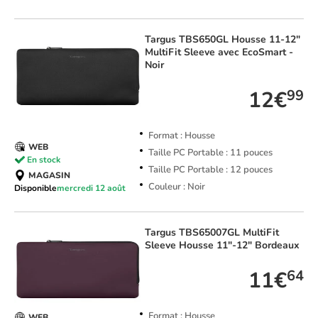
Targus
TBS650GL Housse 11-12"
MultiFit Sleeve avec EcoSmart -
Noir
12€
99
Format : Housse
WEB
Taille PC Portable : 11 pouces
En stock
Taille PC Portable : 12 pouces
MAGASIN
Couleur : Noir
Disponible
mercredi 12 août
Targus
TBS65007GL MultiFit
Sleeve Housse 11"-12" Bordeaux
11€
64
Format : Housse
WEB