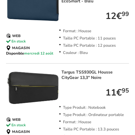
EcoSmart - Bleu
12€
99
Format : Housse
WEB
Taille PC Portable : 11 pouces
En stock
Taille PC Portable : 12 pouces
MAGASIN
Couleur : Bleu
Disponible
mercredi 12 août
Targus
TSS930GL Housse
CityGear 13,3" Noire
11€
95
Type Produit : Notebook
Type Produit : Ordinateur portable
WEB
Format : Housse
En stock
Taille PC Portable : 13.3 pouces
MAGASIN