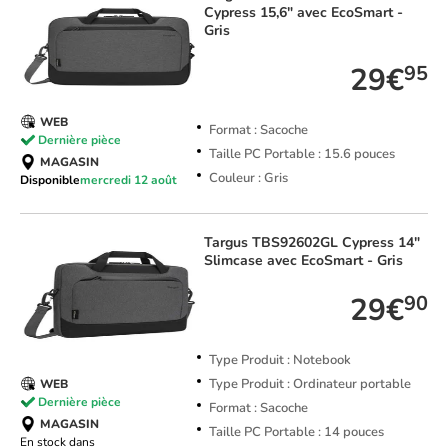
Cypress 15,6" avec EcoSmart -
Gris
29€
95
WEB
Format : Sacoche
Dernière pièce
Taille PC Portable : 15.6 pouces
MAGASIN
Couleur : Gris
Disponible
mercredi 12 août
Targus
TBS92602GL Cypress 14"
Slimcase avec EcoSmart - Gris
29€
90
Type Produit : Notebook
Type Produit : Ordinateur portable
WEB
Dernière pièce
Format : Sacoche
MAGASIN
Taille PC Portable : 14 pouces
En stock dans