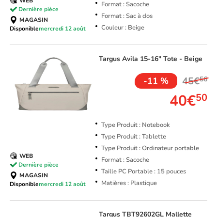
WEB
Format : Sacoche
Dernière pièce
Format : Sac à dos
MAGASIN
Couleur : Beige
Disponible
mercredi 12 août
Targus
Avila 15-16" Tote - Beige
45€
56
-11 %
40€
50
Type Produit : Notebook
Type Produit : Tablette
Type Produit : Ordinateur portable
WEB
Format : Sacoche
Dernière pièce
Taille PC Portable : 15 pouces
MAGASIN
Matières : Plastique
Disponible
mercredi 12 août
Targus
TBT92602GL Mallette