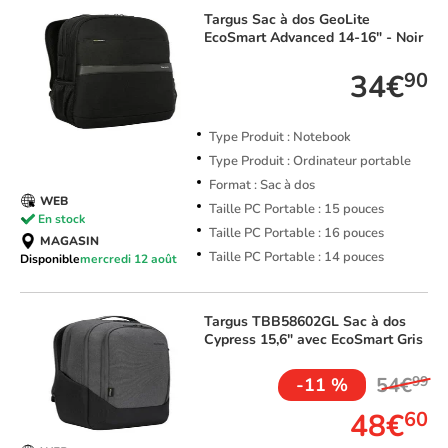
Targus
Sac à dos GeoLite
EcoSmart Advanced 14-16" - Noir
34€
90
Type Produit : Notebook
Type Produit : Ordinateur portable
Format : Sac à dos
WEB
Taille PC Portable : 15 pouces
En stock
Taille PC Portable : 16 pouces
MAGASIN
Taille PC Portable : 14 pouces
Disponible
mercredi 12 août
Targus
TBB58602GL Sac à dos
Cypress 15,6" avec EcoSmart Gris
54€
99
-11 %
48€
60