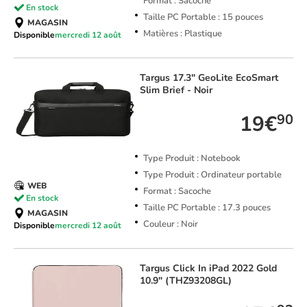
Format : Sacoche
En stock
Taille PC Portable : 15 pouces
MAGASIN
Matières : Plastique
Disponible
mercredi 12 août
Targus
17.3" GeoLite EcoSmart
Slim Brief - Noir
19€
90
Type Produit : Notebook
Type Produit : Ordinateur portable
WEB
Format : Sacoche
En stock
Taille PC Portable : 17.3 pouces
MAGASIN
Couleur : Noir
Disponible
mercredi 12 août
Targus
Click In iPad 2022 Gold
10.9" (THZ93208GL)