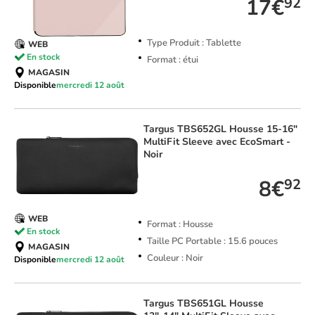
17€
92
Type Produit : Tablette
WEB
En stock
Format : étui
MAGASIN
Disponible
mercredi 12 août
Targus
TBS652GL Housse 15-16"
MultiFit Sleeve avec EcoSmart -
Noir
8€
92
WEB
Format : Housse
En stock
Taille PC Portable : 15.6 pouces
MAGASIN
Couleur : Noir
Disponible
mercredi 12 août
Targus
TBS651GL Housse