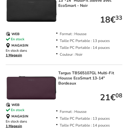
13"-14" MultiFit Sleeve avec
EcoSmart - Noir
18€
33
Format : Housse
WEB
En stock
Taille PC Portable : 13 pouces
MAGASIN
Taille PC Portable : 14 pouces
En stock dans
Couleur : Noir
1 Magasin
Targus
TBS65107GL Multi-Fit
Housse EcoSmart 13-14"
Bordeaux
21€
08
WEB
En stock
Format : Housse
MAGASIN
Taille PC Portable : 13 pouces
En stock dans
Taille PC Portable : 14 pouces
1 Magasin