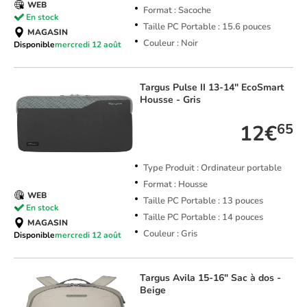
WEB
Format : Sacoche
En stock
Taille PC Portable : 15.6 pouces
MAGASIN
Couleur : Noir
Disponible
mercredi 12 août
Targus
Pulse II 13-14" EcoSmart
Housse - Gris
12€
65
Type Produit : Ordinateur portable
Format : Housse
WEB
Taille PC Portable : 13 pouces
En stock
Taille PC Portable : 14 pouces
MAGASIN
Couleur : Gris
Disponible
mercredi 12 août
Targus
Avila 15-16" Sac à dos -
Beige