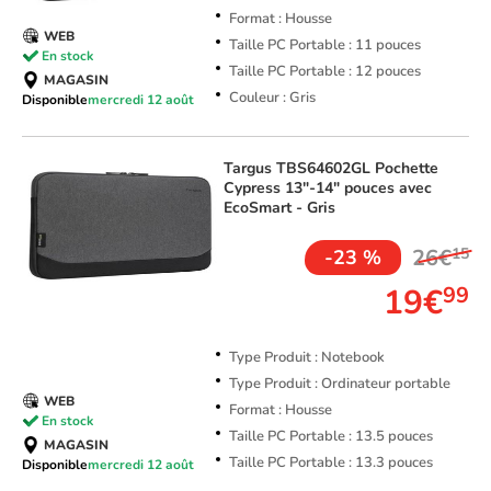
Format : Housse
WEB
Taille PC Portable : 11 pouces
En stock
Taille PC Portable : 12 pouces
MAGASIN
Couleur : Gris
Disponible
mercredi 12 août
Targus
TBS64602GL Pochette
Cypress 13"-14" pouces avec
EcoSmart - Gris
26€
15
-23 %
19€
99
Type Produit : Notebook
Type Produit : Ordinateur portable
WEB
Format : Housse
En stock
Taille PC Portable : 13.5 pouces
MAGASIN
Taille PC Portable : 13.3 pouces
Disponible
mercredi 12 août