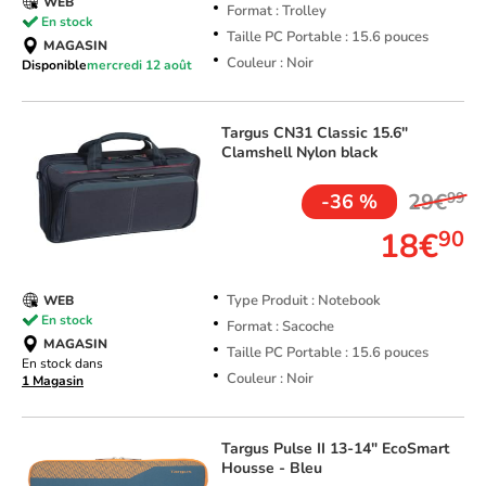
WEB
Format : Trolley
En stock
Taille PC Portable : 15.6 pouces
MAGASIN
Couleur : Noir
Disponible
mercredi 12 août
Targus
CN31 Classic 15.6"
Clamshell Nylon black
29€
99
-36 %
18€
90
Type Produit : Notebook
WEB
En stock
Format : Sacoche
MAGASIN
Taille PC Portable : 15.6 pouces
En stock dans
Couleur : Noir
1 Magasin
Targus
Pulse II 13-14" EcoSmart
Housse - Bleu