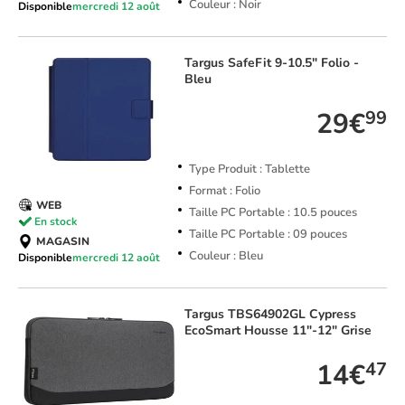
Couleur : Noir
Disponible
mercredi 12 août
Targus
SafeFit 9-10.5" Folio -
Bleu
29€
99
Type Produit : Tablette
Format : Folio
WEB
Taille PC Portable : 10.5 pouces
En stock
Taille PC Portable : 09 pouces
MAGASIN
Couleur : Bleu
Disponible
mercredi 12 août
Targus
TBS64902GL Cypress
EcoSmart Housse 11"-12" Grise
14€
47