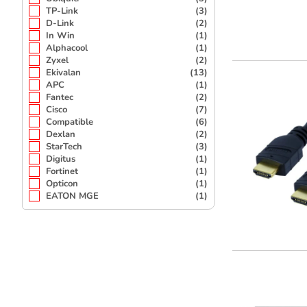
TP-Link
(3)
D-Link
(2)
In Win
(1)
Alphacool
(1)
Zyxel
(2)
Ekivalan
(13)
APC
(1)
Fantec
(2)
Cisco
(7)
Compatible
(6)
Dexlan
(2)
StarTech
(3)
Digitus
(1)
Fortinet
(1)
Opticon
(1)
EATON MGE
(1)