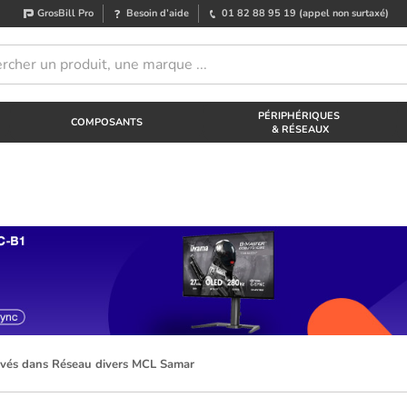
GrosBill Pro
Besoin d’aide
01 82 88 95 19
(appel non surtaxé)
PÉRIPHÉRIQUES
COMPOSANTS
& RÉSEAUX
ouvés dans Réseau divers MCL Samar