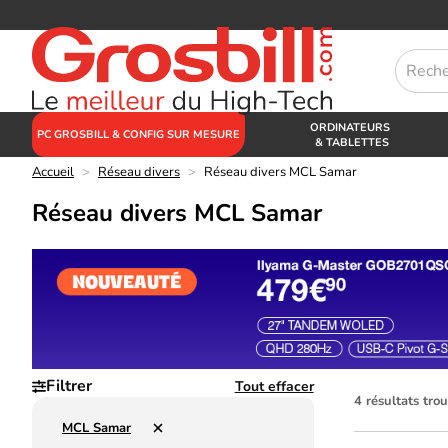
ORDINATEURS
PC GROSBILL & CONFIG SUR MESURE
& TABLETTES
Accueil
>
Réseau divers
>
Réseau divers MCL Samar
Réseau divers MCL Samar
Filtrer
Tout effacer
4 résultats tr
MCL Samar