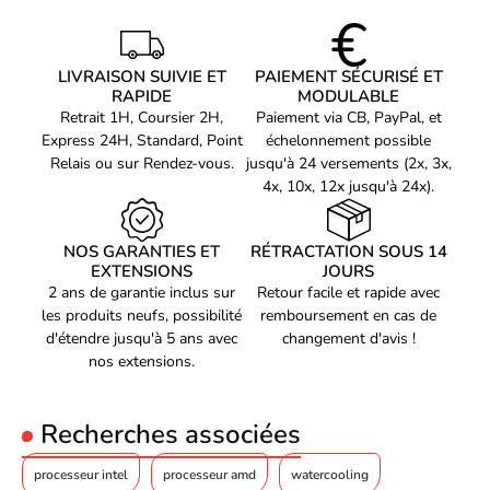
Mémoire cache du
32 Mo
processeur
Type de cache de
L3
processeur
LIVRAISON SUIVIE ET
PAIEMENT SÉCURISÉ ET
RAPIDE
MODULABLE
Enveloppe thermique
Retrait 1H, Coursier 2H,
Paiement via CB, PayPal, et
(TDP, Thermal Design
65 W
Express 24H, Standard, Point
échelonnement possible
Power)
Relais ou sur Rendez-vous.
jusqu'à 24 versements (2x, 3x,
Boîte
Oui
4x, 10x, 12x jusqu'à 24x).
Refroidisseur inclus
Oui
Mémoire
NOS GARANTIES ET
RÉTRACTATION SOUS 14
EXTENSIONS
JOURS
Mémoire interne
2 ans de garantie inclus sur
Retour facile et rapide avec
maximum prise en
192 Go
les produits neufs, possibilité
remboursement en cas de
charge par le processeur
d'étendre jusqu'à 5 ans avec
changement d'avis !
Types de mémoires pris
nos extensions.
en charge par le
DDR5-SDRAM
processeur
Vitesses d'horloge de
Recherches associées
mémoire prises en
3600,5600 MHz
charge par le processeur
processeur intel
processeur amd
watercooling