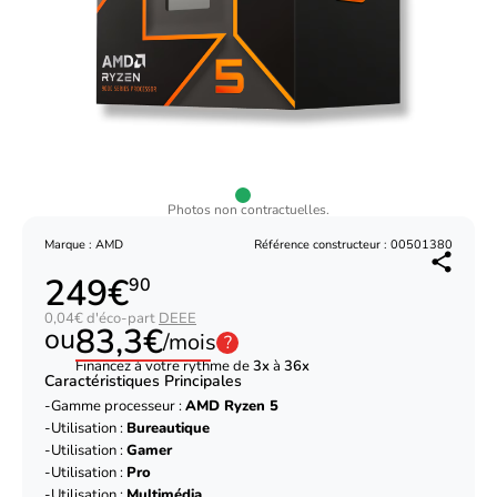
Photos non contractuelles.
Marque : AMD
Référence constructeur : 00501380
249€
90
0,04€ d'éco-part
DEEE
83,3€
ou
/mois
?
Financez à votre rythme de
3x
à
36x
Caractéristiques Principales
Gamme processeur :
AMD Ryzen 5
Utilisation :
Bureautique
Utilisation :
Gamer
Utilisation :
Pro
Utilisation :
Multimédia