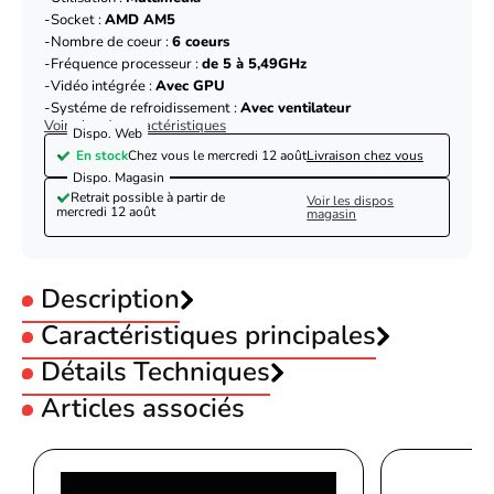
Socket :
AMD AM5
Nombre de coeur :
6 coeurs
Fréquence processeur :
de 5 à 5,49GHz
Vidéo intégrée :
Avec GPU
Systéme de refroidissement :
Avec ventilateur
Voir plus de caractéristiques
Dispo. Web
En stock
Chez vous le
mercredi 12 août
Livraison chez vous
Dispo. Magasin
Retrait possible à partir de
Voir les dispos
mercredi 12 août
magasin
Description
Caractéristiques principales
Gamme processeur :
Détails Techniques
AMD Ryzen 5
Utilisation :
Bureautique
Articles associés
Utilisation :
Gamer
Processeur
Utilisation :
Pro
Fabricant de processeur
AMD
Utilisation :
Multimédia
AMD Ryzen 5 9600 - 5.2GHz/38Mo/AM5/BOX
Socket :
AMD AM5
Génération de
AMD Ryzen 9000 Series
Nombre de coeur :
6 coeurs