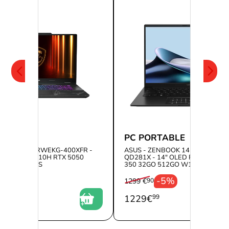
RTABLE
PC PORTABLE
YBORG 15 B2RWEKG-400XFR -
ASUS - ZENBOOK 14 OLED UM3
TEL CORE 5 210H RTX 5050
QD281X - 14" OLED FHD+ RYZEN 
2GO SANS OS
350 32GO 512GO W11P
-5%
1299 €
90
90
1229
€
99