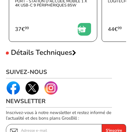
PORT - STATION D'ACCUEIL MOBILE 1 X
LOGITECH - 
Fréquences :
144Hz
4K USB-C 9 PÉRIPHÉRIQUES 85W
37
€
99
44
€
99
Détails Techniques
Design
SUIVEZ-NOUS
Nom de la couleur
Jaeger Gray
Type de produit
Ordinateur portable
Couleur du produit
Noir, Gris
Format
Clapet
NEWSLETTER
Matériau du boîtier/corps
Plastique
Inscrivez-vous à notre newsletter et restez informé de
l’actualité et des bons plans GrosBill :
position de marché
Gaming
Reconditionné certifié
Non
S'inscrire