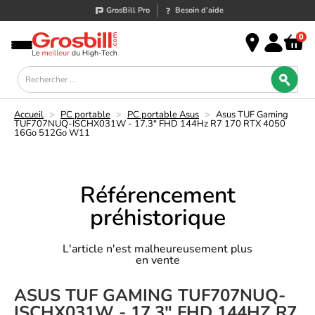
GrosBill Pro
Besoin d’aide
0
Accueil
>
PC portable
>
PC portable Asus
>
Asus TUF Gaming
TUF707NUQ-ISCHX031W - 17.3" FHD 144Hz R7 170 RTX 4050
16Go 512Go W11
Référencement
préhistorique
L'article n'est malheureusement plus
en vente
ASUS TUF GAMING TUF707NUQ-
ISCHX031W - 17.3" FHD 144HZ R7