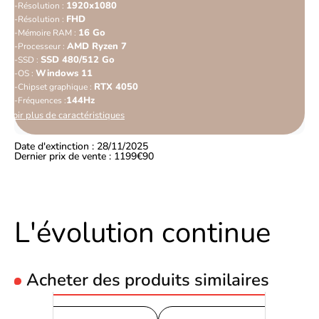
1920x1080
Résolution :
FHD
Résolution :
16 Go
Mémoire RAM :
AMD Ryzen 7
Processeur :
SSD 480/512 Go
SSD :
Windows 11
OS :
RTX 4050
Chipset graphique :
144Hz
Fréquences :
Voir plus de caractéristiques
Date d'extinction : 28/11/2025
Dernier prix de vente : 1199€90
L'évolution continue
Acheter des produits similaires