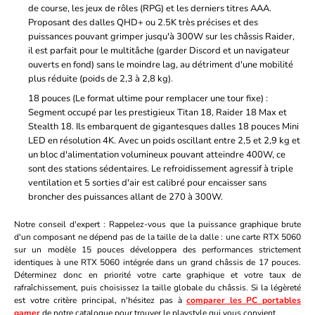
de course, les jeux de rôles (RPG) et les derniers titres AAA.
Proposant des dalles QHD+ ou 2.5K très précises et des
puissances pouvant grimper jusqu'à 300W sur les châssis Raider,
il est parfait pour le multitâche (garder Discord et un navigateur
ouverts en fond) sans le moindre lag, au détriment d'une mobilité
plus réduite (poids de 2,3 à 2,8 kg).
18 pouces (Le format ultime pour remplacer une tour fixe)
:
Segment occupé par les prestigieux Titan 18, Raider 18 Max et
Stealth 18. Ils embarquent de gigantesques dalles 18 pouces Mini
LED en résolution 4K. Avec un poids oscillant entre 2,5 et 2,9 kg et
un bloc d'alimentation volumineux pouvant atteindre 400W, ce
sont des stations sédentaires. Le refroidissement agressif à triple
ventilation et 5 sorties d'air est calibré pour encaisser sans
broncher des puissances allant de 270 à 300W.
Notre conseil d'expert :
Rappelez-vous que la puissance graphique brute
d'un composant ne dépend pas de la taille de la dalle : une carte RTX 5060
sur un modèle 15 pouces développera des performances strictement
identiques à une RTX 5060 intégrée dans un grand châssis de 17 pouces.
Déterminez donc en priorité votre carte graphique et votre taux de
rafraîchissement, puis choisissez la taille globale du châssis. Si la légèreté
est votre critère principal, n'hésitez pas à
comparer les PC portables
gamer
de notre catalogue pour trouver le playstyle qui vous convient.