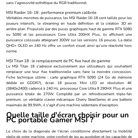
sans l'agressivité esthétique du RGB traditionnel.
MSI Raider 16-18 : performance premium calibrée
Véritables monstres de puissance, les
MSI Raider 16-18
sont taillés pour les
joueurs intensifs, le streaming en haute définition et la création 3D en
arrière-plan. Propulsés par des puces graphiques haut de gamme RTX 5080
ou 5090 et les processeurs Core Ultra 200HX Plus, ils affichent une
puissance colossale atteignant 300W sur les versions 16 pouces. La dalle
QHD+ OLED en 240 Hz offre un confort visuel ainsi qu'une réactivité hors
norme.
MSI Titan 18 : le remplacement de PC fixe haut de gamme
Le
MSI Titan 18
s'adresse exclusivement aux utilisateurs qui souhaitent
remplacer une tour fixe traditionnelle sans faire la moindre concession.
Fiche technique ultime : carte graphique RTX 5090 (24 Go de mémoire
dédiée en GDDR7), écran 18 pouces Mini LED en résolution 4K
(3840x2400) cadencé à 240 Hz, processeur Core Ultra 9 290HX Plus et une
puissance totale de 270W. Complété par un refroidissement triple-fan
premium, un véritable clavier mécanique Cherry SteelSeries et une batterie
maximale de 99.9Wh, il s'agit d'une machine sédentaire d'exception.
Quelle taille d'écran choisir pour un
PC portable Gamer MSI ?
Le choix de la diagonale de l'écran conditionne directement la mobilité
réelle de votre machine, votre confort de jeu au quotidien et les capacités de