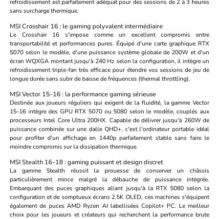
refroidissement est parfaitement adéquat pour des sessions de 2 à 3 heures
sans surcharge thermique.
MSI Crosshair 16 : le gaming polyvalent intermédiaire
Le
Crosshair 16
s'impose comme un excellent compromis entre
transportabilité et performances pures. Équipé d'une carte graphique RTX
5070 selon le modèle, d'une puissance système globale de 200W et d'un
écran WQXGA montant jusqu'à 240 Hz selon la configuration, il intègre un
refroidissement triple-fan très efficace pour étendre vos sessions de jeu de
longue durée sans subir de baisse de fréquences (thermal throttling).
MSI Vector 15-16 : la performance gaming sérieuse
Destinée aux joueurs réguliers qui exigent de la fluidité, la gamme
Vector
15-16
intègre des GPU RTX 5070 ou 5080 selon le modèle, couplés aux
processeurs Intel Core Ultra 200HX. Capable de délivrer jusqu'à 260W de
puissance combinée sur une dalle QHD+, c'est l'ordinateur portable idéal
pour profiter d'un affichage en 1440p parfaitement stable sans faire le
moindre compromis sur la dissipation thermique.
MSI Stealth 16-18 : gaming puissant et design discret
La gamme
Stealth
réussit la prouesse de conserver un châssis
particulièrement mince malgré la débauche de puissance intégrée.
Embarquant des puces graphiques allant jusqu'à la RTX 5080 selon la
configuration et de somptueux écrans 2.5K OLED, ces machines s'équipent
également de puces AMD Ryzen AI labellisées Copilot+ PC. Le meilleur
choix pour les joueurs et créateurs qui recherchent la performance brute