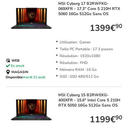
MSI
Cyborg 17 B2RWFKG-
069XFR - 17.3" Core 5 210H RTX
5060 16Go 512Go Sans OS
1399€
90
Utilisation : Gamer
Taille PC Portable : 17.3 pouces
Résolution : 1920x1080
WEB
Résolution : FHD
En stock
Mémoire RAM : 16 Go
MAGASIN
SSD : SSD 480/512 Go
Disponible
mardi 11 août
MSI
Cyborg 15 B2RWEKG-
400XFR - 15.6" Intel Core 5 210H
RTX 5050 16Go 512Go Sans OS
1199€
90