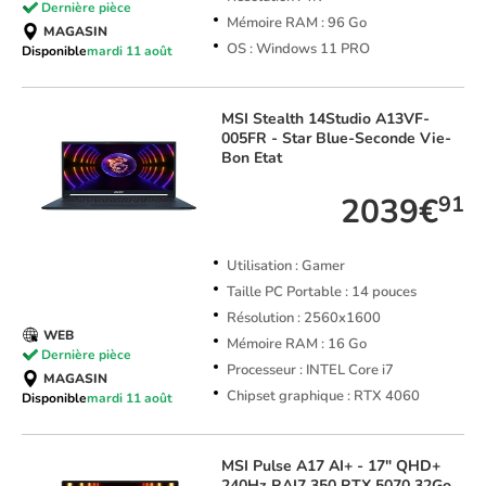
Dernière pièce
Mémoire RAM : 96 Go
MAGASIN
OS : Windows 11 PRO
Disponible
mardi 11 août
MSI
Stealth 14Studio A13VF-
005FR - Star Blue-Seconde Vie-
Bon Etat
2039€
91
Utilisation : Gamer
Taille PC Portable : 14 pouces
Résolution : 2560x1600
WEB
Mémoire RAM : 16 Go
Dernière pièce
Processeur : INTEL Core i7
MAGASIN
Chipset graphique : RTX 4060
Disponible
mardi 11 août
MSI
Pulse A17 AI+ - 17" QHD+
240Hz RAI7 350 RTX 5070 32Go