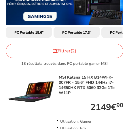
PC Portable 15.6"
PC Portable 17.3"
PC Portab
Filtrer
(2)
13 résultats trouvés dans PC portable gamer MSI
MSI
Katana 15 HX B14WFK-
007FR - 15.6" FHD 144Hz i7-
14650HX RTX 5060 32Go 1To
W11P
2149€
90
Utilisation : Gamer
Utilisation : Pro