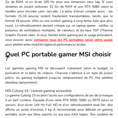
Go de RAM, et un écran 165 Hz pour une immersion sans lag. Si vous
streamez en jouant, prévoyez 32 Go de RAM et une RTX 5080 selon le
modèle pour encoder sans saccade. La taille d'écran compte aussi : les
formats 15-16 pouces restent hautement transportables, tandis que le
format 18 pouces offre un vrai confort gaming à long terme bien que plus
lourd. Le refroidissement devient critique sur un laptop gamer : vérifiez la
présence de ventilateurs multiples, de caloducs et les taux TGP (Thermal
Graphic Power) réels. Si vous hésitez entre gaming pur et usage polyvalent,
vous pouvez aussi
comparer tous les PC portables selon votre usage
pour arbitrer entre mobilité légère et performances brutes.
Quel PC portable gamer MSI choisir
?
Les gammes gaming MSI se découpent clairement selon le budget, la
puissance et la taille du châssis. Chacune s'adresse à un type de joueur
précis, du gaming budgétisé jusqu'au remplacement de PC fixe extrême
(desktop replacement).
MSI Cyborg 15 : l'entrée gaming accessible
La gamme
Cyborg 15
incarne l'accès aux configurations de jeu de la marque
à un tarif contenu. Équipée d'une carte RTX 5050, 5060 ou 5070 selon la
version, d'un écran 144 Hz Full HD et d'un refroidissement dual-fan, elle
affiche un poids d'environ 2 kg. À recommander pour débuter en gaming
portable, jouer aux titres esports ou aux jeux AAA légers. Son système de