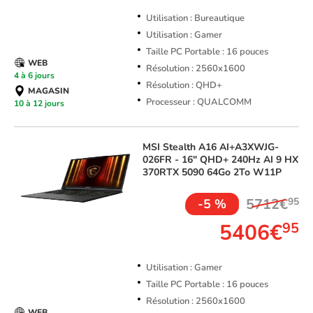
Utilisation : Bureautique
Utilisation : Gamer
Taille PC Portable : 16 pouces
WEB
Résolution : 2560x1600
4 à 6 jours
Résolution : QHD+
MAGASIN
Processeur : QUALCOMM
10 à 12 jours
MSI
Stealth A16 AI+A3XWJG-
026FR - 16" QHD+ 240Hz AI 9 HX
370RTX 5090 64Go 2To W11P
5712€
95
-5 %
5406€
95
Utilisation : Gamer
Taille PC Portable : 16 pouces
Résolution : 2560x1600
WEB