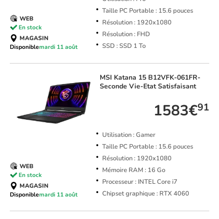
Taille PC Portable : 15.6 pouces
WEB
Résolution : 1920x1080
En stock
Résolution : FHD
MAGASIN
SSD : SSD 1 To
Disponible
mardi 11 août
MSI
Katana 15 B12VFK-061FR-
Seconde Vie-Etat Satisfaisant
1583€
91
Utilisation : Gamer
Taille PC Portable : 15.6 pouces
Résolution : 1920x1080
WEB
Mémoire RAM : 16 Go
En stock
Processeur : INTEL Core i7
MAGASIN
Chipset graphique : RTX 4060
Disponible
mardi 11 août