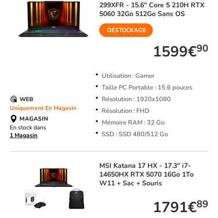
299XFR - 15.6" Core 5 210H RTX
5060 32Go 512Go Sans OS
DÉSTOCKAGE
1599€
90
Utilisation : Gamer
Taille PC Portable : 15.6 pouces
Résolution : 1920x1080
WEB
Uniquement En Magasin
Résolution : FHD
MAGASIN
Mémoire RAM : 32 Go
En stock dans
SSD : SSD 480/512 Go
1 Magasin
MSI
Katana 17 HX - 17.3" i7-
14650HX RTX 5070 16Go 1To
W11 + Sac + Souris
1791€
89