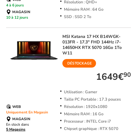
Résolution : QHD+
4 à 6 jours
Mémoire RAM : 64 Go
MAGASIN
SSD : SSD 2 To
10 à 12 jours
MSI
Katana 17 HX B14WGK-
013FR - 17.3" FHD 144Hz i7-
14650HX RTX 5070 16Go 1To
W11
DÉSTOCKAGE
1649€
90
Utilisation : Gamer
Taille PC Portable : 17.3 pouces
Résolution : 1920x1080
WEB
Uniquement En Magasin
Mémoire RAM : 16 Go
MAGASIN
Processeur : INTEL Core i7
En stock dans
Chipset graphique : RTX 5070
5 Magasins