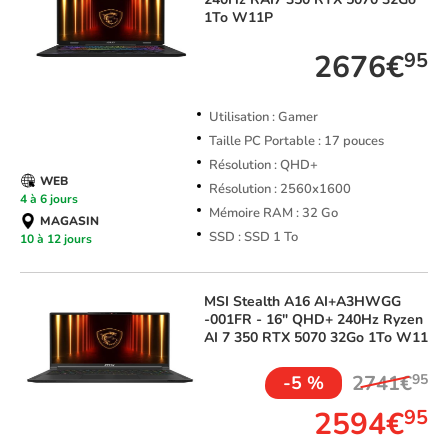
1To W11P
2676€
95
Utilisation : Gamer
Taille PC Portable : 17 pouces
Résolution : QHD+
WEB
Résolution : 2560x1600
4 à 6 jours
Mémoire RAM : 32 Go
MAGASIN
SSD : SSD 1 To
10 à 12 jours
MSI
Stealth A16 AI+A3HWGG
-001FR - 16" QHD+ 240Hz Ryzen
AI 7 350 RTX 5070 32Go 1To W11
2741€
95
-5 %
2594€
95