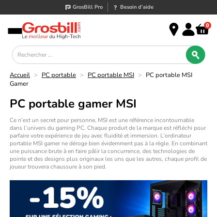
GrosBill Pro
Besoin d’aide
0
Accueil
>
PC portable
>
PC portable MSI
>
PC portable MSI
Gamer
PC portable gamer MSI
Ce n’est un secret pour personne, MSI est une référence incontournable
dans l’univers du gaming PC. Chaque produit de la marque est réfléchi pour
parfaire votre expérience de jeu avec fluidité et immersion. L’ordinateur
portable MSI gamer ne déroge bien évidemment pas à la règle. En combinant
une puissance brute à en faire pâlir la concurrence, des technologies de
pointe et des designs plus originaux les uns que les autres, chaque profil de
joueur trouvera chaussure à son pied.