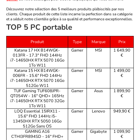
Découvrez notre sélection des 5 meilleurs produits plébiscités par nos
clients. Chaque produit de cette liste incarne la perfection dans sa catégorie
et a séduit notre clientèle grâce à sa qualité et performance exceptionnelles.
TOP 5 PC portable
Produit
Type
Marque
Prix
Katana 17 HX B14WGK-
Gamer
MSI
1 649,90
013FR - 17.3" FHD 144Hz
€
i7-14650HX RTX 5070 16Go
1To W11
Katana 15 HX B14WGK-
Gamer
MSI
1 499,00
006FR - 15.6" FHD 144Hz
€
i7-14650HX RTX 5070 16Go
512Go W11
TUF Gaming TUF608JPR-
Gamer
Asus
1 899,90
QT054W - 16" QHD+ 165Hz
€
i7-14650HX RTX 5070 32Go
1To W11
LOQ Essential 15IRX11 -
Gamer
Lenovo
949,90 €
15.6" FHD 144Hz i5-
13450HX RTX 5050 16Go
512Go Sans OS
GAMING A16
Gamer
Gigabyte
1 099,90
CTHI3FR894SD - 16" FHD+
€