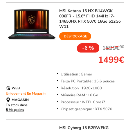
MSI
Katana 15 HX B14WGK-
006FR - 15.6" FHD 144Hz i7-
14650HX RTX 5070 16Go 512Go
W11
DÉSTOCKAGE
1599€
90
-6 %
1499€
Utilisation : Gamer
Taille PC Portable : 15.6 pouces
Résolution : 1920x1080
WEB
Uniquement En Magasin
Mémoire RAM : 16 Go
MAGASIN
Processeur : INTEL Core i7
En stock dans
Chipset graphique : RTX 5070
5 Magasins
MSI
Cyborg 15 B2RWFKG-