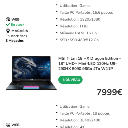
Utilisation : Gamer
Taille PC Portable : 15.6 pouces
Résolution : 1920x1080
WEB
En stock
Résolution : FHD
MAGASIN
Mémoire RAM : 16 Go
En stock dans
SSD : SSD 480/512 Go
3 Magasins
MSI
Titan 18 HX Dragon Edition -
18" UHD+ Mini-LED 120Hz U9-
290HX 5090 96Go 4To W11P
NOUVEAU
7999€
Utilisation : Gamer
Taille PC Portable : 18 pouces
Résolution : 3840x2400
WEB
Résolution : 4K