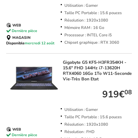
Utilisation : Gamer
Taille PC Portable : 15.6 pouces
Résolution : 1920x1080
WEB
Mémoire RAM : 16 Go
Dernière pièce
Processeur : INTEL Core i5
MAGASIN
Chipset graphique : RTX 3060
Disponible
mercredi 12 août
Gigabyte
G5 KF5-H3FR354KH -
15.6" FHD 144Hz i7-13620H
RTX4060 16Go 1To W11-Seconde
Vie-Très Bon Etat
919€
08
Utilisation : Gamer
Taille PC Portable : 15.6 pouces
Résolution : 1920x1080
WEB
Résolution : FHD
Dernière pièce