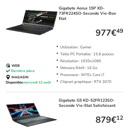
Gigabyte
Aorus 15P XD-
73FR224SO-Seconde Vie-Bon
Etat
977€
49
Utilisation : Gamer
Taille PC Portable : 15.6 pouces
Résolution : 1920x1080
WEB
Mémoire RAM : 16 Go
Dernière pièce
Processeur : INTEL Core i7
MAGASIN
Chipset graphique : RTX 3070
Disponible
mercredi 12 août
Gigabyte
G5 KD-52FR123SO-
Seconde Vie-Etat Satisfaisant
879€
12