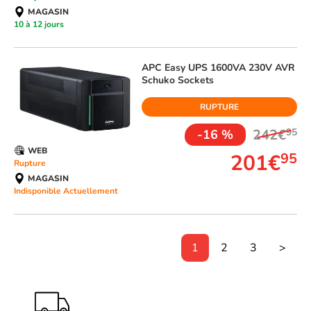
MAGASIN
10 à 12 jours
APC
Easy UPS 1600VA 230V AVR
Schuko Sockets
RUPTURE
242€
95
-16 %
WEB
201€
95
Rupture
MAGASIN
Indisponible Actuellement
1
2
3
>