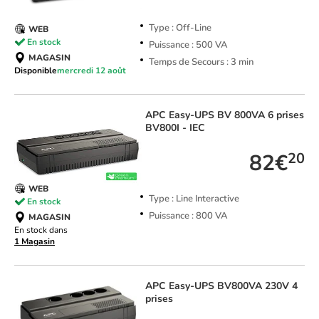
Type : Off-Line
WEB
En stock
Puissance : 500 VA
MAGASIN
Temps de Secours : 3 min
Disponible
mercredi 12 août
APC
Easy-UPS BV 800VA 6 prises
BV800I - IEC
82€
20
WEB
Type : Line Interactive
En stock
Puissance : 800 VA
MAGASIN
En stock dans
1 Magasin
APC
Easy-UPS BV800VA 230V 4
prises