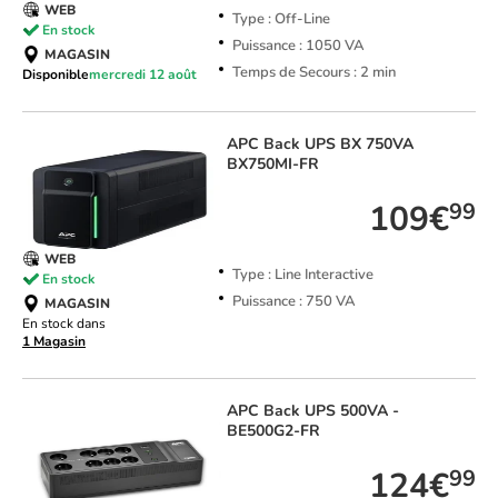
WEB
Type : Off-Line
En stock
Puissance : 1050 VA
MAGASIN
Temps de Secours : 2 min
Disponible
mercredi 12 août
APC
Back UPS BX 750VA
BX750MI-FR
109€
99
WEB
Type : Line Interactive
En stock
Puissance : 750 VA
MAGASIN
En stock dans
1 Magasin
APC
Back UPS 500VA -
BE500G2-FR
124€
99