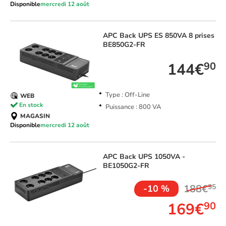
Disponible
mercredi 12 août
APC
Back UPS ES 850VA 8 prises
BE850G2-FR
144€
90
Type : Off-Line
WEB
En stock
Puissance : 800 VA
MAGASIN
Disponible
mercredi 12 août
APC
Back UPS 1050VA -
BE1050G2-FR
188€
95
-10 %
169€
90