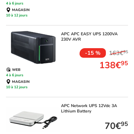
4 à 6 jours
MAGASIN
10 à 12 jours
APC
APC EASY UPS 1200VA
230V AVR
163€
95
-15 %
138€
95
WEB
4 à 6 jours
MAGASIN
10 à 12 jours
APC
Network UPS 12Vdc 3A
Lithium Battery
70€
95