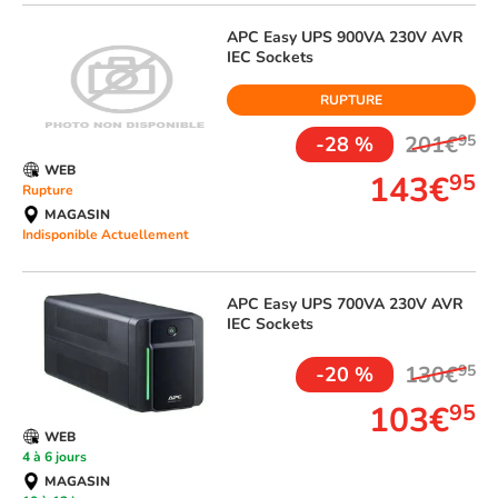
APC
Easy UPS 900VA 230V AVR
IEC Sockets
RUPTURE
201€
95
-28 %
WEB
143€
95
Rupture
MAGASIN
Indisponible Actuellement
APC
Easy UPS 700VA 230V AVR
IEC Sockets
130€
95
-20 %
103€
95
WEB
4 à 6 jours
MAGASIN