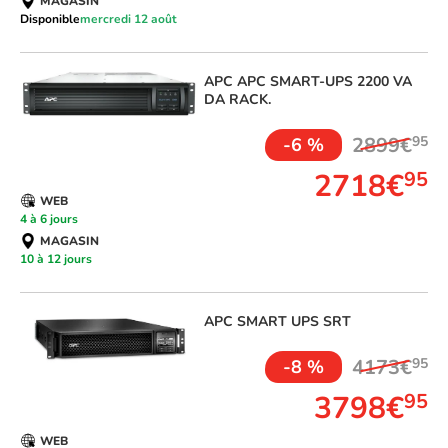
MAGASIN
Disponible
mercredi 12 août
APC
APC SMART-UPS 2200 VA
DA RACK.
2899€
95
-6 %
2718€
95
WEB
4 à 6 jours
MAGASIN
10 à 12 jours
APC
SMART UPS SRT
4173€
95
-8 %
3798€
95
WEB