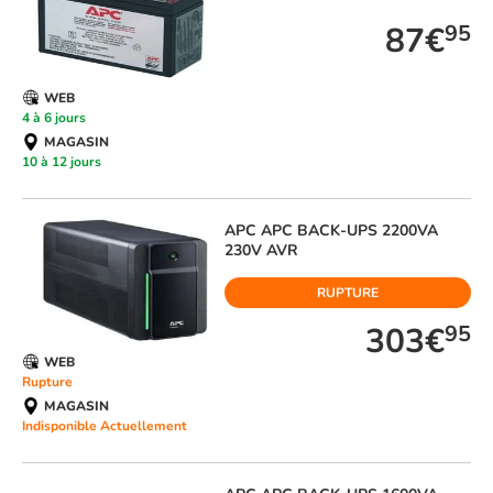
87€
95
WEB
4 à 6 jours
MAGASIN
10 à 12 jours
APC
APC BACK-UPS 2200VA
230V AVR
RUPTURE
303€
95
WEB
Rupture
MAGASIN
Indisponible Actuellement