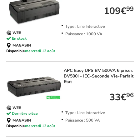
109€
99
Type : Line Interactive
WEB
Puissance : 1000 VA
En stock
MAGASIN
Disponible
mercredi 12 août
APC
Easy UPS BV 500VA 6 prises
BV500I - IEC-Seconde Vie-Parfait
Etat
33€
96
WEB
Type : Line Interactive
Dernière pièce
Puissance : 500 VA
MAGASIN
Disponible
mercredi 12 août