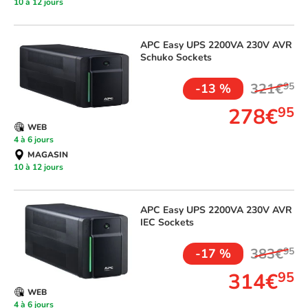
10 à 12 jours
APC
Easy UPS 2200VA 230V AVR
Schuko Sockets
321€
95
-13 %
278€
95
WEB
4 à 6 jours
MAGASIN
10 à 12 jours
APC
Easy UPS 2200VA 230V AVR
IEC Sockets
383€
95
-17 %
314€
95
WEB
4 à 6 jours