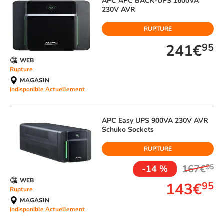
APC
APC BACK-UPS 1600VA
230V AVR
RUPTURE
241€
95
WEB
Rupture
MAGASIN
Indisponible Actuellement
APC
Easy UPS 900VA 230V AVR
Schuko Sockets
RUPTURE
167€
95
-14 %
WEB
143€
95
Rupture
MAGASIN
Indisponible Actuellement