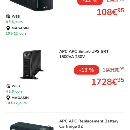
124€
-12 %
108€
95
WEB
4 à 6 jours
MAGASIN
10 à 12 jours
APC
APC Smart-UPS SRT
1500VA 230V
1988€
95
-13 %
1728€
95
WEB
4 à 6 jours
MAGASIN
10 à 12 jours
APC
APC Replacement Battery
Cartridge #2