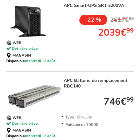
APC
Smart-UPS SRT 2200VA
2617€
99
-22 %
2039€
99
WEB
Dernière pièce
MAGASIN
Disponible
mercredi 12 août
APC
Batterie de remplacement
RBC140
746€
99
Type : On-Line
WEB
Dernière pièce
Puissance : 10000
MAGASIN
Disponible
mercredi 12 août