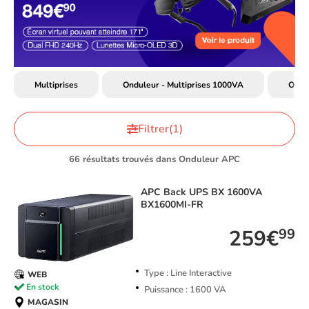
Multiprises
Onduleur - Multiprises 1000VA
Ondul
Filtrer
(1)
66 résultats trouvés dans Onduleur APC
APC
Back UPS BX 1600VA
BX1600MI-FR
259€
99
Type : Line Interactive
WEB
En stock
Puissance : 1600 VA
MAGASIN