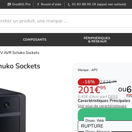
GrosBill Pro
Besoin d’aide
01 82 88 95 19
(appel non surtaxé)
PÉRIPHÉRIQUES
COMPOSANTS
& RÉSEAUX
V AVR Schuko Sockets
uko Sockets
Marque : APC
-16%
242€
95
201€
6
ou
95
Fin
0,42€ d'éco-part
DEEE
Caractéristiques Principales
Voir plus de caractéristiques
Dispo. Web
RUPTURE
Dispo. Magasin