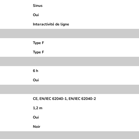
Sinus
Oui
Interactivité de ligne
Type F
Type F
6 h
Oui
CE, EN/IEC 62040-1, EN/IEC 62040-2
1,2 m
Oui
Noir