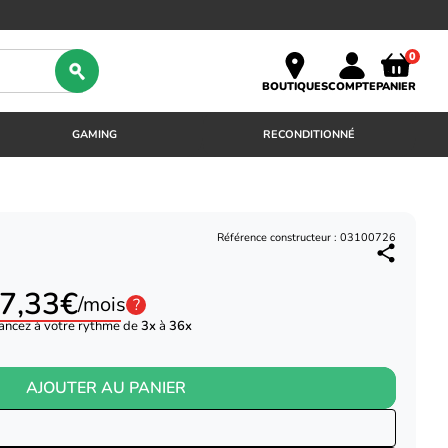
0
BOUTIQUES
COMPTE
PANIER
GAMING
RECONDITIONNÉ
Référence constructeur : 03100726
7,33€
/mois
?
ancez à votre rythme de
3x
à
36x
AJOUTER AU PANIER