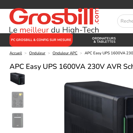
ORDINATEURS
PC GROSBILL & CONFIG SUR MESURE
& TABLETTES
Accueil
>
Onduleur
>
Onduleur APC
>
APC Easy UPS 1600VA 230
APC Easy UPS 1600VA 230V AVR Sch