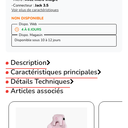
Connecteur :
Jack 3.5
Voir plus de caractéristiques
NON DISPONIBLE
Dispo. Web
4 À 6 JOURS
Dispo. Magasin
Disponible sous
10 à 12 jours
Description
Caractéristiques principales
Utilisation :
Détails Techniques
Gamer
Type :
Supra-auriculaire
Articles associés
Sans fil :
Filaire
Micro
Oui
Couleur :
Blanc
Connectivité
Filaire
Technologie Audio :
Stereo
Razer BlackShark V2 X - White edition
Micro :
Avec micro intégré
Utilisation
Gamer
Connecteur :
Jack 3.5
Couleur
Blanc
Connecteur
Jack 3.5