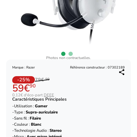
Photos non contractuelles.
Marque : Razer
Référence constructeur : 07302189
-25%
79€
99
59€
90
0,12€ d'éco-part
DEEE
Caractéristiques Principales
Utilisation :
Gamer
Type :
Supra-auriculaire
Sans fil :
Filaire
Couleur :
Blanc
Technologie Audio :
Stereo
Micro :
Avec micro intégré