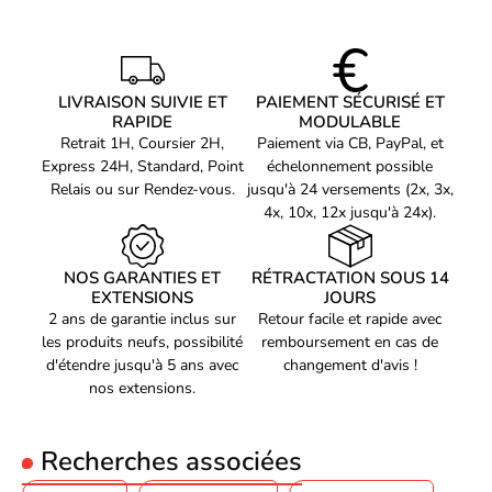
LIVRAISON SUIVIE ET
PAIEMENT SÉCURISÉ ET
RAPIDE
MODULABLE
Retrait 1H, Coursier 2H,
Paiement via CB, PayPal, et
Express 24H, Standard, Point
échelonnement possible
Relais ou sur Rendez-vous.
jusqu'à 24 versements (2x, 3x,
4x, 10x, 12x jusqu'à 24x).
NOS GARANTIES ET
RÉTRACTATION SOUS 14
EXTENSIONS
JOURS
2 ans de garantie inclus sur
Retour facile et rapide avec
les produits neufs, possibilité
remboursement en cas de
d'étendre jusqu'à 5 ans avec
changement d'avis !
nos extensions.
Recherches associées
Un design élégant pour les gamers exigeants