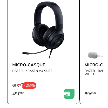
X - Blanc est équipé d'un microphone intégré qui vous permet de
communiquer avec vos coéquipiers sans aucun problème. Grâce à
sa suppression de bruit intégrée, vous pouvez être sûr que votre
voix sera claire et audible même dans les environnements les
plus bruyants. De plus, le microphone est entièrement
rétractable, ce qui vous permet de le ranger facilement lorsque
vous n'en avez pas besoin.
MICRO-CASQUE
MICRO-CA
RAZER - KRAKEN V3 X USB
RAZER - BARR
WHITE
-28%
69 €
99
49
€
99
89
€
90