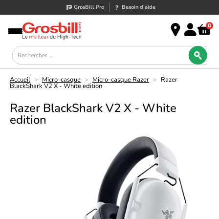
GrosBill Pro
Besoin d’aide
0
Accueil
>
Micro-casque
>
Micro-casque Razer
>
Razer
BlackShark V2 X - White edition
Razer BlackShark V2 X - White
edition