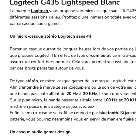
Logitech G435 Lightspeed Blanc
La marque
Logitech
vous propose son micro-casque sans-fil G43
différentes sessions de jeu. Profitez d’une immersion totale avec v
par ce casque audio gamer.
Un micro-casque stéréo Logitech sans-fil
Porter un casque durant de longues heures lors de vos parties de 
que propose Logitech ! En effet, de type
circum aural
, ce micro-ca
assurer un confort hors normes. Cela vous permettra aussi une tot
par des bruits parasites autour de vous.
De type
stéréo
, ce micro-casque gamer de la marque Logitech est 
Afin d’entendre à merveille ses coéquipiers ou le son de votre jeu, 
une bande passante allant de
20 Hz à 20 KHz
, le son que vous e
Sur le plan micro, la bande passante s’étale entre
100 Hz et 20 KH
mettre en place une stratégie de jeu avec eux !
Enfin, ce micro-casque sans-fil se connecte par
bluetooth
. Si jama
batterie, vous pourrez néanmoins vous en servir de manière filair
Un casque audio gamer design