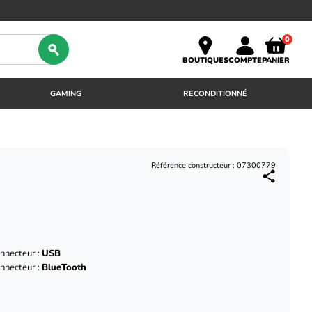
0
BOUTIQUES
COMPTE
PANIER
GAMING
RECONDITIONNÉ
Référence constructeur : 07300779
nnecteur :
USB
nnecteur :
BlueTooth