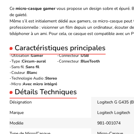
Ce
micro-casque gamer
vous propose un design sobre et épuré. Bl
de gaïeté.
Même s’il est initialement dédié aux gamers, ce micro-casque peut 
professionnelle : visionner un film depuis un ordinateur, écouter
téléphoner à un ami. Pour cela, ce casque est compatible avec un
Caractéristiques principales
Utilisation :
Gamer
Connecteur :
USB
Type :
Circum-aural
Connecteur :
BlueTooth
Sans fil :
Sans fil
Couleur :
Blanc
Technologie Audio :
Stereo
Micro :
Avec micro intégré
Détails Techniques
Désignation
Logitech G G435 (B
Marque
Logitech
Logitech
Modèle
981-001074
Type de Micro/Casque
Micro-Casque