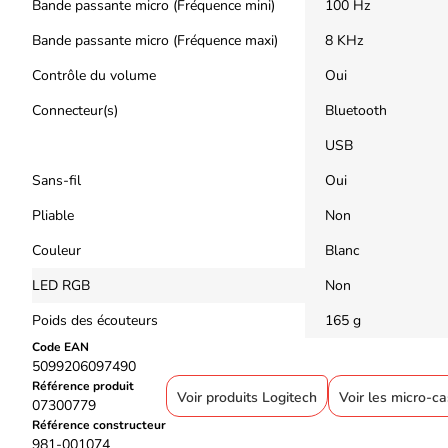
Bande passante micro (Fréquence mini)
100 Hz
Bande passante micro (Fréquence maxi)
8 KHz
Contrôle du volume
Oui
Connecteur(s)
Bluetooth
USB
Sans-fil
Oui
Pliable
Non
Couleur
Blanc
LED RGB
Non
Poids des écouteurs
165 g
Code EAN
5099206097490
Référence produit
Voir produits Logitech
Voir les micro-c
07300779
Référence constructeur
981-001074