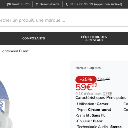
GrosBill Pro
Besoin d’aide
01 82 88 95 19
(appel non surtaxé)
PÉRIPHÉRIQUES
COMPOSANTS
& RÉSEAUX
Lightspeed Blanc
Marque : Logitech
-25%
79€
99
59€
99
0,1€ d'éco-part
DEEE
Caractéristiques Principales
Utilisation :
Gamer
Co
Type :
Circum-aural
Co
Sans fil :
Sans fil
Couleur :
Blanc
Technologie Audio :
Stereo