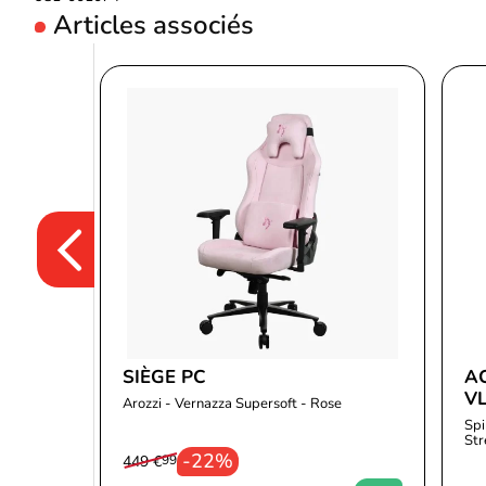
Articles associés
SIÈGE PC
A
V
Arozzi - Vernazza Supersoft - Rose
Spi
St
-22%
449 €
99