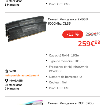
En stock dans
Profil OC : XMP
5 Magasins
Corsair
Vengeance 2x8GB
6000Mhz CL36
299€
90
-13 %
259€
99
Capacité RAM : 16Go
Type de mémoire : DDR5
Fréquence (MHz) : 6000MHz
PC48000
WEB
Indisponible actuellement
Nombre de barrettes : 2
MAGASIN
Couleur : Noir
En stock dans
Profil OC : XMP
2 Magasins
Corsair
Vengeance RGB 32Go