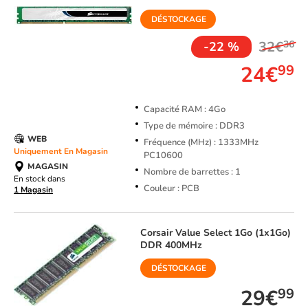
DÉSTOCKAGE
32€
36
-22 %
24€
99
Capacité RAM : 4Go
Type de mémoire : DDR3
WEB
Fréquence (MHz) : 1333MHz
Uniquement En Magasin
PC10600
MAGASIN
Nombre de barrettes : 1
En stock dans
Couleur : PCB
1 Magasin
Corsair
Value Select 1Go (1x1Go)
DDR 400MHz
DÉSTOCKAGE
29€
99