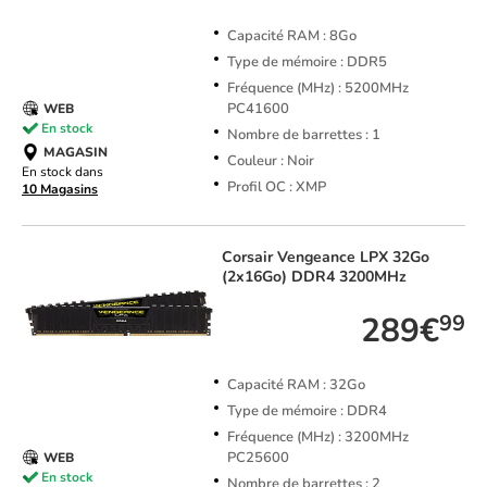
Capacité RAM : 8Go
Type de mémoire : DDR5
Fréquence (MHz) : 5200MHz
PC41600
WEB
En stock
Nombre de barrettes : 1
MAGASIN
Couleur : Noir
En stock dans
Profil OC : XMP
10 Magasins
Corsair
Vengeance LPX 32Go
(2x16Go) DDR4 3200MHz
289€
99
Capacité RAM : 32Go
Type de mémoire : DDR4
Fréquence (MHz) : 3200MHz
PC25600
WEB
En stock
Nombre de barrettes : 2