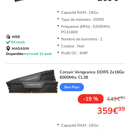
Capacité RAM : 16Go
Type de mémoire : DDR5
Fréquence (MHz) : 5200MHz
PC41600
WEB
Nombre de barrettes : 2
En stock
Couleur : Noir
MAGASIN
Profil OC : XMP
Disponible
mercredi 12 août
Corsair
Vengeance DDR5 2x16Go
6000Mhz CL38
Bon Plan
449€
90
-19 %
359€
99
Capacité RAM : 16Go