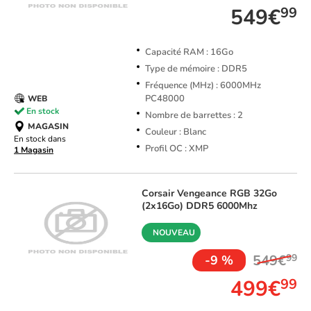
549€
99
Capacité RAM : 16Go
Type de mémoire : DDR5
Fréquence (MHz) : 6000MHz
PC48000
WEB
En stock
Nombre de barrettes : 2
MAGASIN
Couleur : Blanc
En stock dans
Profil OC : XMP
1 Magasin
Corsair
Vengeance RGB 32Go
(2x16Go) DDR5 6000Mhz
NOUVEAU
549€
99
-9 %
499€
99