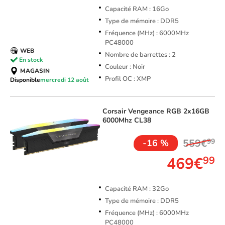
Capacité RAM : 16Go
Type de mémoire : DDR5
Fréquence (MHz) : 6000MHz
PC48000
WEB
Nombre de barrettes : 2
En stock
Couleur : Noir
MAGASIN
Profil OC : XMP
Disponible
mercredi 12 août
Corsair
Vengeance RGB 2x16GB
6000Mhz CL38
559€
99
-16 %
469€
99
Capacité RAM : 32Go
Type de mémoire : DDR5
Fréquence (MHz) : 6000MHz
PC48000