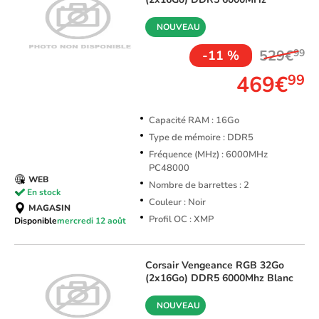
NOUVEAU
529€
99
-11 %
469€
99
Capacité RAM : 16Go
Type de mémoire : DDR5
Fréquence (MHz) : 6000MHz
PC48000
WEB
Nombre de barrettes : 2
En stock
Couleur : Noir
MAGASIN
Profil OC : XMP
Disponible
mercredi 12 août
Corsair
Vengeance RGB 32Go
(2x16Go) DDR5 6000Mhz Blanc
NOUVEAU