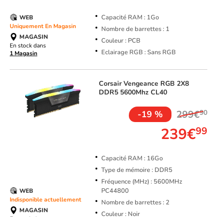
Capacité RAM : 1Go
WEB
Uniquement En Magasin
Nombre de barrettes : 1
MAGASIN
Couleur : PCB
En stock dans
Eclairage RGB : Sans RGB
1 Magasin
Corsair
Vengeance RGB 2X8
DDR5 5600Mhz CL40
299€
90
-19 %
239€
99
Capacité RAM : 16Go
Type de mémoire : DDR5
Fréquence (MHz) : 5600MHz
PC44800
WEB
Indisponible actuellement
Nombre de barrettes : 2
MAGASIN
Couleur : Noir