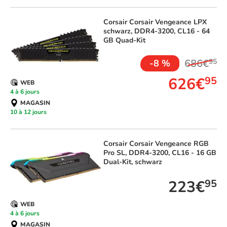
Corsair
Corsair Vengeance LPX
schwarz, DDR4-3200, CL16 - 64
GB Quad-Kit
686€
95
-8 %
626€
95
WEB
4 à 6 jours
MAGASIN
10 à 12 jours
Corsair
Corsair Vengeance RGB
Pro SL, DDR4-3200, CL16 - 16 GB
Dual-Kit, schwarz
223€
95
WEB
4 à 6 jours
MAGASIN