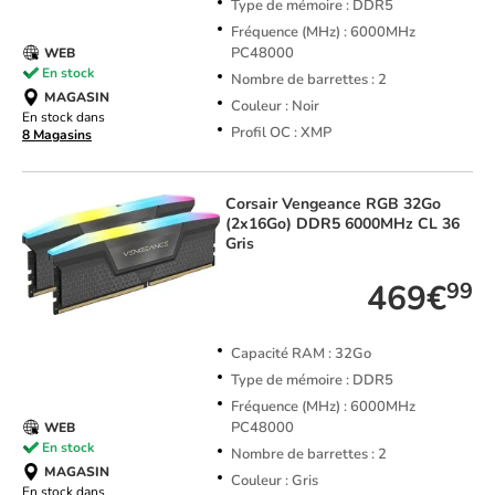
Type de mémoire : DDR5
Fréquence (MHz) : 6000MHz
PC48000
WEB
En stock
Nombre de barrettes : 2
MAGASIN
Couleur : Noir
En stock dans
Profil OC : XMP
8 Magasins
Corsair
Vengeance RGB 32Go
(2x16Go) DDR5 6000MHz CL 36
Gris
469€
99
Capacité RAM : 32Go
Type de mémoire : DDR5
Fréquence (MHz) : 6000MHz
PC48000
WEB
En stock
Nombre de barrettes : 2
MAGASIN
Couleur : Gris
En stock dans