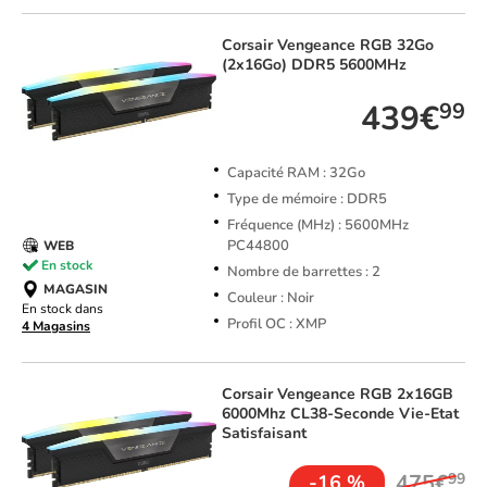
Corsair
Vengeance RGB 32Go
(2x16Go) DDR5 5600MHz
439€
99
Capacité RAM : 32Go
Type de mémoire : DDR5
Fréquence (MHz) : 5600MHz
PC44800
WEB
En stock
Nombre de barrettes : 2
MAGASIN
Couleur : Noir
En stock dans
Profil OC : XMP
4 Magasins
Corsair
Vengeance RGB 2x16GB
6000Mhz CL38-Seconde Vie-Etat
Satisfaisant
475€
99
-16 %