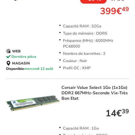
399€
49
Capacité RAM : 32Go
Type de mémoire : DDR5
Fréquence (MHz) : 6000MHz
PC48000
WEB
Nombre de barrettes : 2
Dernière pièce
Couleur : Noir
MAGASIN
Profil OC : XMP
Disponible
mercredi 12 août
Corsair
Value Select 1Go (1x1Go)
DDR2 667MHz-Seconde Vie-Très
Bon Etat
14€
39
Capacité RAM : 1Go