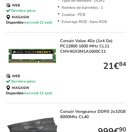
Type de mémoire : DDR2
WEB
Nombre de barrettes : 1
Dernière pièce
Couleur : PCB
MAGASIN
Eclairage RGB : Sans RGB
Disponible
mercredi 12 août
Corsair
Value 4Go (1x4 Go)
PC12800 1600 MHz CL11
CMV4GX3M1A1600C11
21€
84
WEB
Dernière pièce
MAGASIN
Disponible
mercredi 12 août
Corsair
Vengeance DDR5 2x32GB
6000Mhz CL40
999€
90