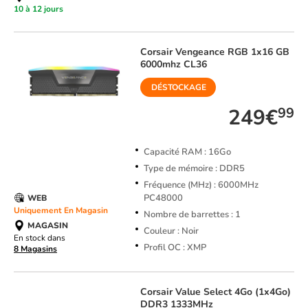
10 à 12 jours
Corsair
Vengeance RGB 1x16 GB
6000mhz CL36
DÉSTOCKAGE
249€
99
Capacité RAM : 16Go
Type de mémoire : DDR5
Fréquence (MHz) : 6000MHz
PC48000
WEB
Uniquement En Magasin
Nombre de barrettes : 1
MAGASIN
Couleur : Noir
En stock dans
Profil OC : XMP
8 Magasins
Corsair
Value Select 4Go (1x4Go)
DDR3 1333MHz