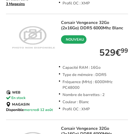
Profil OC : XMP
3 Magasins
Corsair
Vengeance 32Go
(2x16Go) DDR5 6000Mhz Blanc
NOUVEAU
529€
99
Capacité RAM : 16Go
Type de mémoire : DDR5
Fréquence (MHz) : 6000MHz
PC48000
WEB
Nombre de barrettes : 2
En stock
Couleur : Blanc
MAGASIN
Profil OC : XMP
Disponible
mercredi 12 août
Corsair
Vengeance 32Go
(2x16Go) DDR5 6000MHz