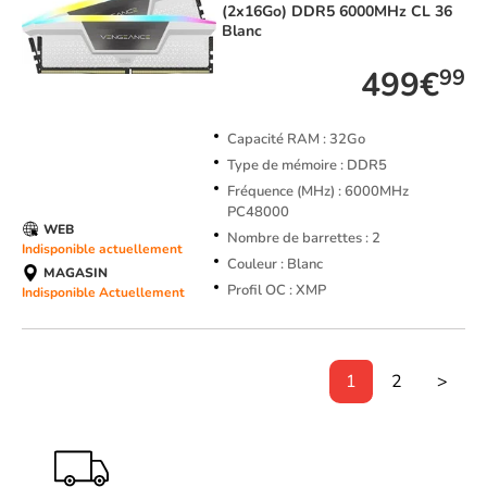
(2x16Go) DDR5 6000MHz CL 36
Blanc
499€
99
Capacité RAM : 32Go
Type de mémoire : DDR5
Fréquence (MHz) : 6000MHz
PC48000
WEB
Nombre de barrettes : 2
Indisponible actuellement
Couleur : Blanc
MAGASIN
Profil OC : XMP
Indisponible Actuellement
1
2
>