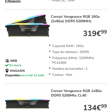
Profil OC : XMP
5 Magasins
Corsair
Vengeance RGB 16Go
(2x8Go) DDR5 5200MHz
319€
99
Capacité RAM : 16Go
Type de mémoire : DDR5
Fréquence (MHz) : 5200MHz
WEB
PC41600
En stock
Nombre de barrettes : 2
MAGASIN
Couleur : Noir
Disponible
mercredi 12 août
Corsair
Vengeance RGB 1x8Go
DDR5 5200Mhz CL40
134€
99