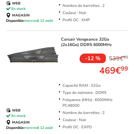
WEB
Nombre de barrettes : 2
En stock
Couleur : Noir
MAGASIN
Profil OC : XMP
Disponible
mercredi 12 août
Corsair
Vengeance 32Go
(2x16Go) DDR5 6000MHz
539€
99
-12 %
469€
99
Capacité RAM : 32Go
Type de mémoire : DDR5
Fréquence (MHz) : 6000MHz
PC48000
WEB
Nombre de barrettes : 2
En stock
Couleur : Noir
MAGASIN
Profil OC : EXPO
Disponible
mercredi 12 août