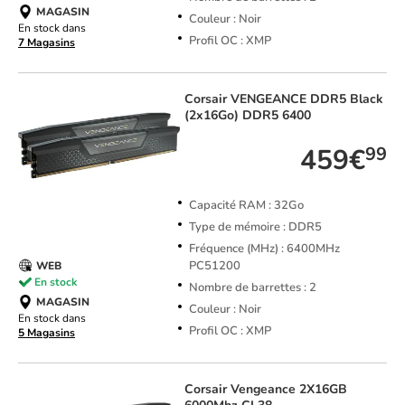
MAGASIN
Couleur : Noir
En stock dans
Profil OC : XMP
7 Magasins
Corsair
VENGEANCE DDR5 Black
(2x16Go) DDR5 6400
459€
99
Capacité RAM : 32Go
Type de mémoire : DDR5
Fréquence (MHz) : 6400MHz
PC51200
WEB
En stock
Nombre de barrettes : 2
MAGASIN
Couleur : Noir
En stock dans
Profil OC : XMP
5 Magasins
Corsair
Vengeance 2X16GB