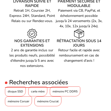
RGB personnalisable. Vous pourrez ainsi ajouter une touche de
LIVRAISON SUIVIE ET
PAIEMENT SÉCURISÉ ET
Code EAN
style à votre configuration en choisissant parmi une variété de
RAPIDE
MODULABLE
Voir produits Corsair
0840440425533
couleurs et d'effets lumineux.
Retrait 1H, Coursier 2H,
Paiement via CB, PayPal, et
Référence produit
Express 24H, Standard, Point
échelonnement possible
Voir les mémoire pc Corsair
00203124
Relais ou sur Rendez-vous.
jusqu'à 24 versements (2x, 3x,
Référence constructeur
4x, 10x, 12x jusqu'à 24x).
CMH16GX5M2B5200Z40
NOS GARANTIES ET
RÉTRACTATION SOUS 14
EXTENSIONS
JOURS
2 ans de garantie inclus sur
Retour facile et rapide avec
les produits neufs, possibilité
remboursement en cas de
d'étendre jusqu'à 5 ans avec
changement d'avis !
nos extensions.
Recherches associées
disque SSD
carte mère
mémoire PC DDR5
mémoire Corsair
mémoire Crucial
Une latence CAS de 40 ms pour une réactivité optimale