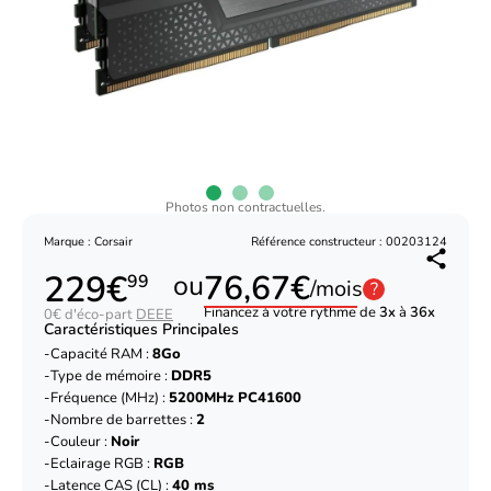
Photos non contractuelles.
Marque : Corsair
Référence constructeur : 00203124
229€
76,67€
ou
99
/mois
?
Financez à votre rythme de
3x
à
36x
0€ d'éco-part
DEEE
Caractéristiques Principales
Capacité RAM :
8Go
Type de mémoire :
DDR5
Fréquence (MHz) :
5200MHz PC41600
Nombre de barrettes :
2
Couleur :
Noir
Eclairage RGB :
RGB
Latence CAS (CL) :
40 ms