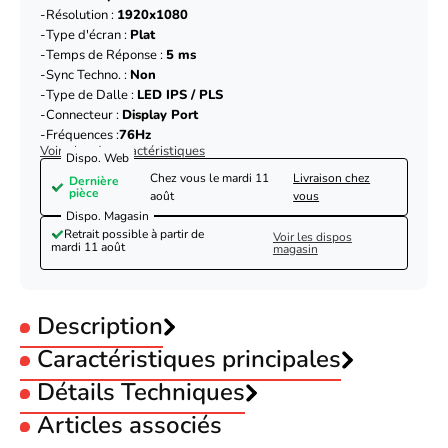
Résolution :
1920x1080
Type d'écran :
Plat
Temps de Réponse :
5 ms
Sync Techno. :
Non
Type de Dalle :
LED IPS / PLS
Connecteur :
Display Port
Fréquences :
76Hz
Voir plus de caractéristiques
Dispo. Web
Chez vous le
mardi 11
Livraison chez
Dernière
pièce
août
vous
Dispo. Magasin
Retrait possible à partir de
Voir les dispos
mardi 11 août
magasin
Description
Caractéristiques principales
Utilisation :
Détails Techniques
Bureautique
Utilisation :
Pro
Articles associés
Taille :
22 pouces
Écran
Résolution :
1920x1080