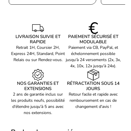
(HD 1080)
Taux de contraste
1000:1
Rapport de contraste
50000000:1
(dynamique)
Angle de vision
LIVRAISON SUIVIE ET
PAIEMENT SÉCURISÉ ET
178°
horizontal
RAPIDE
MODULABLE
Retrait 1H, Coursier 2H,
Paiement via CB, PayPal, et
Angle de vision vertical
178°
Express 24H, Standard, Point
échelonnement possible
Pas de pixel
Relais ou sur Rendez-vous.
0,24825 x 0,24825 mm
jusqu'à 24 versements (2x, 3x,
4x, 10x, 12x jusqu'à 24x).
Domaine de
24 - 82 kHz
numérisation horizontale
Fréquence de balayage
NOS GARANTIES ET
RÉTRACTATION SOUS 14
50 - 76 Hz
vertical
EXTENSIONS
JOURS
2 ans de garantie inclus sur
Retour facile et rapide avec
Diagonale d'écran (cm)
54,6 cm
les produits neufs, possibilité
remboursement en cas de
Luminosité de l'écran
250 cd/m²
d'étendre jusqu'à 5 ans avec
changement d'avis !
nos extensions.
représentation /
réalisation
NVIDIA G-SYNC
Non