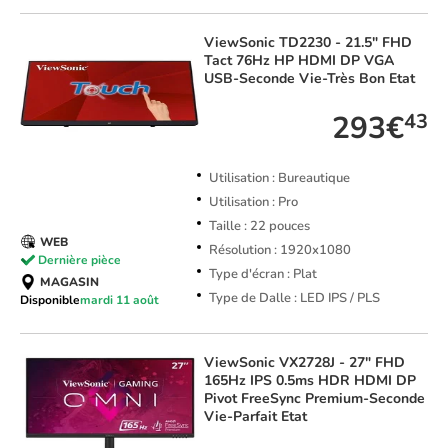
ViewSonic
TD2230 - 21.5" FHD
Tact 76Hz HP HDMI DP VGA
USB-Seconde Vie-Très Bon Etat
293€
43
Utilisation : Bureautique
Utilisation : Pro
Taille : 22 pouces
WEB
Résolution : 1920x1080
Dernière pièce
Type d'écran : Plat
MAGASIN
Type de Dalle : LED IPS / PLS
Disponible
mardi 11 août
ViewSonic
VX2728J - 27" FHD
165Hz IPS 0.5ms HDR HDMI DP
Pivot FreeSync Premium-Seconde
Vie-Parfait Etat