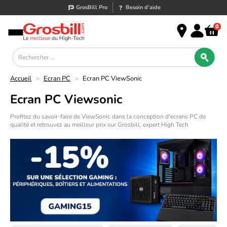
GrosBill Pro
Besoin d’aide
0
Accueil
>
Ecran PC
>
Ecran PC ViewSonic
Ecran PC Viewsonic
Profitez du savoir-faire de ViewSonic dans la conception d'ecrans PC de
qualité et retrouvez au meilleur prix sur Grosbill, expert High Tech