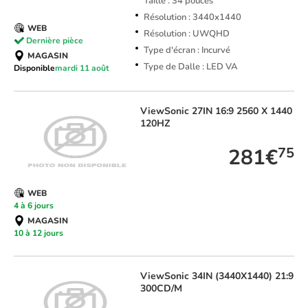
Taille : 34 pouces
Résolution : 3440x1440
WEB
Résolution : UWQHD
Dernière pièce
Type d'écran : Incurvé
MAGASIN
Type de Dalle : LED VA
Disponible
mardi 11 août
ViewSonic
27IN 16:9 2560 X 1440
120HZ
281€
75
WEB
4 à 6 jours
MAGASIN
10 à 12 jours
ViewSonic
34IN (3440X1440) 21:9
300CD/M