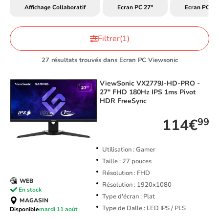
Affichage Collaboratif
Ecran PC 27"
Ecran PC Bu
Filtrer
(1)
27 résultats trouvés dans Ecran PC Viewsonic
ViewSonic
VX2779J-HD-PRO -
27" FHD 180Hz IPS 1ms Pivot
HDR FreeSync
114€
99
Utilisation : Gamer
Taille : 27 pouces
Résolution : FHD
WEB
Résolution : 1920x1080
En stock
Type d'écran : Plat
MAGASIN
Type de Dalle : LED IPS / PLS
Disponible
mardi 11 août