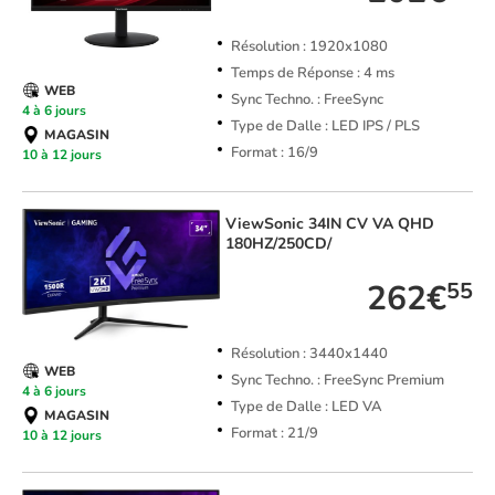
Résolution : 1920x1080
Temps de Réponse : 4 ms
WEB
Sync Techno. : FreeSync
4 à 6 jours
Type de Dalle : LED IPS / PLS
MAGASIN
Format : 16/9
10 à 12 jours
ViewSonic
34IN CV VA QHD
180HZ/250CD/
262€
55
Résolution : 3440x1440
WEB
Sync Techno. : FreeSync Premium
4 à 6 jours
Type de Dalle : LED VA
MAGASIN
Format : 21/9
10 à 12 jours