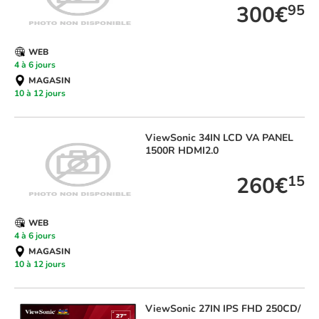
300€
95
WEB
4 à 6 jours
MAGASIN
10 à 12 jours
ViewSonic
34IN LCD VA PANEL
1500R HDMI2.0
260€
15
WEB
4 à 6 jours
MAGASIN
10 à 12 jours
ViewSonic
27IN IPS FHD 250CD/