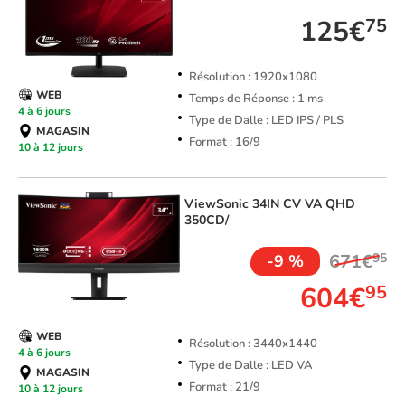
125€
75
Résolution : 1920x1080
WEB
Temps de Réponse : 1 ms
4 à 6 jours
Type de Dalle : LED IPS / PLS
MAGASIN
Format : 16/9
10 à 12 jours
ViewSonic
34IN CV VA QHD
350CD/
671€
95
-9 %
604€
95
WEB
Résolution : 3440x1440
4 à 6 jours
Type de Dalle : LED VA
MAGASIN
Format : 21/9
10 à 12 jours