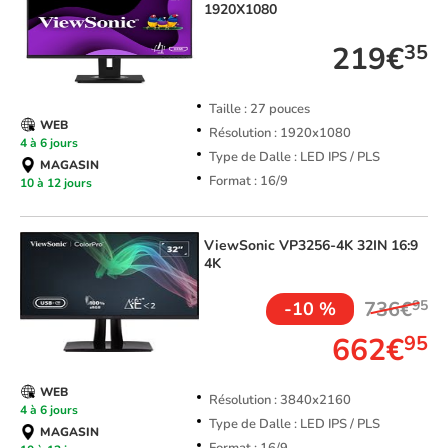
1920X1080
219€
35
Taille : 27 pouces
WEB
Résolution : 1920x1080
4 à 6 jours
Type de Dalle : LED IPS / PLS
MAGASIN
Format : 16/9
10 à 12 jours
ViewSonic
VP3256-4K 32IN 16:9
4K
736€
95
-10 %
662€
95
WEB
Résolution : 3840x2160
4 à 6 jours
Type de Dalle : LED IPS / PLS
MAGASIN