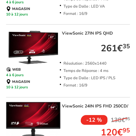
4 à 6 jours
Type de Dalle : LED VA
MAGASIN
Format : 16/9
10 à 12 jours
ViewSonic
27IN IPS QHD
261€
35
Résolution : 2560x1440
WEB
Temps de Réponse : 4 ms
4 à 6 jours
Type de Dalle : LED IPS / PLS
MAGASIN
Format : 16/9
10 à 12 jours
ViewSonic
24IN IPS FHD 250CD/
138€
95
-12 %
120€
95