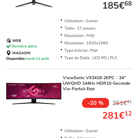
185€
68
Utilisation : Gamer
Taille : 27 pouces
Résolution : FHD
WEB
Résolution : 1920x1080
Dernière pièce
Type d'écran : Plat
MAGASIN
Type de Dalle : LED IPS / PLS
Disponible
mardi 11 août
ViewSonic
VX3418-2KPC - 34"
UWQHD 144Hz HDR10-Seconde
Vie-Parfait Etat
351€
41
-20 %
281€
12
Utilisation : Gamer