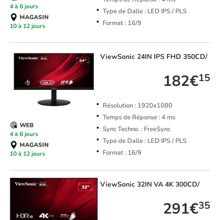
4 à 6 jours
Type de Dalle : LED IPS / PLS
MAGASIN
Format : 16/9
10 à 12 jours
ViewSonic
24IN IPS FHD 350CD/
182€
15
Résolution : 1920x1080
Temps de Réponse : 4 ms
WEB
Sync Techno. : FreeSync
4 à 6 jours
Type de Dalle : LED IPS / PLS
MAGASIN
Format : 16/9
10 à 12 jours
ViewSonic
32IN VA 4K 300CD/
291€
35