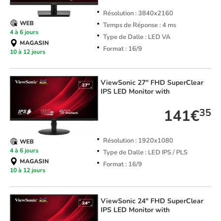
Résolution : 3840x2160
WEB
Temps de Réponse : 4 ms
4 à 6 jours
Type de Dalle : LED VA
MAGASIN
Format : 16/9
10 à 12 jours
ViewSonic
27" FHD SuperClear
IPS LED Monitor with
141€
35
Résolution : 1920x1080
WEB
4 à 6 jours
Type de Dalle : LED IPS / PLS
MAGASIN
Format : 16/9
10 à 12 jours
ViewSonic
24" FHD SuperClear
IPS LED Monitor with