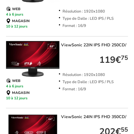
WEB
Résolution : 1920x1080
4 à 6 jours
Type de Dalle : LED IPS / PLS
MAGASIN
Format : 16/9
10 à 12 jours
ViewSonic
22IN IPS FHD 250CD/
119€
75
Résolution : 1920x1080
WEB
Type de Dalle : LED IPS / PLS
4 à 6 jours
Format : 16/9
MAGASIN
10 à 12 jours
ViewSonic
24IN IPS FHD 350CD/
202€
55