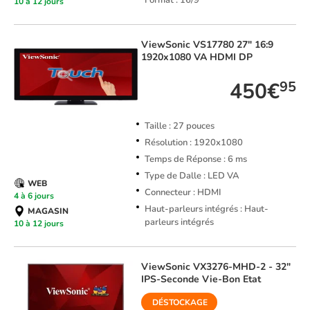
Format : 16/9
10 à 12 jours
ViewSonic
VS17780 27" 16:9
1920x1080 VA HDMI DP
450€
95
Taille : 27 pouces
Résolution : 1920x1080
Temps de Réponse : 6 ms
Type de Dalle : LED VA
WEB
Connecteur : HDMI
4 à 6 jours
Haut-parleurs intégrés : Haut-
MAGASIN
parleurs intégrés
10 à 12 jours
ViewSonic
VX3276-MHD-2 - 32"
IPS-Seconde Vie-Bon Etat
DÉSTOCKAGE