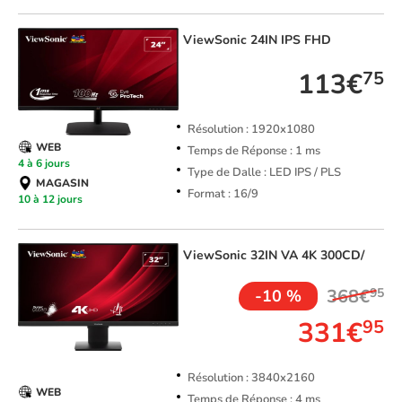
ViewSonic
24IN IPS FHD
113€
75
Résolution : 1920x1080
WEB
Temps de Réponse : 1 ms
4 à 6 jours
Type de Dalle : LED IPS / PLS
MAGASIN
Format : 16/9
10 à 12 jours
ViewSonic
32IN VA 4K 300CD/
368€
95
-10 %
331€
95
Résolution : 3840x2160
WEB
Temps de Réponse : 4 ms