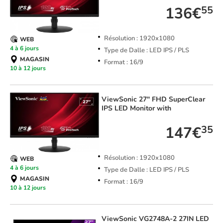
136€
55
Résolution : 1920x1080
WEB
4 à 6 jours
Type de Dalle : LED IPS / PLS
MAGASIN
Format : 16/9
10 à 12 jours
ViewSonic
27" FHD SuperClear
IPS LED Monitor with
147€
35
Résolution : 1920x1080
WEB
4 à 6 jours
Type de Dalle : LED IPS / PLS
MAGASIN
Format : 16/9
10 à 12 jours
ViewSonic
VG2748A-2 27IN LED