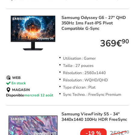
Samsung
Odyssey G6 - 27" QHD
350Hz 1ms Fast-IPS Pivot
Compatible G-Sync
369€
90
Utilisation : Gamer
Taille : 27 pouces
Résolution : 2560x1440
WEB
Résolution : WQHD/QHD
En stock
Type d'écran : Plat
MAGASIN
Sync Techno. : FreeSync Premium
Disponible
mercredi 12 août
Samsung
ViewFinity S5 - 34"
3440x1440 100Hz HDR FreeSync
259€
90
-19 %