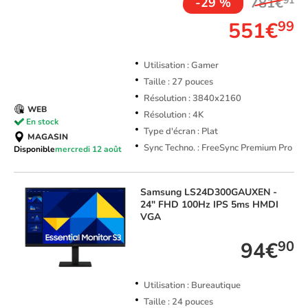
781€
91
-29 %
551€
99
Utilisation : Gamer
Taille : 27 pouces
Résolution : 3840x2160
WEB
Résolution : 4K
En stock
Type d'écran : Plat
MAGASIN
Sync Techno. : FreeSync Premium Pro
Disponible
mercredi 12 août
Samsung
LS24D300GAUXEN -
24" FHD 100Hz IPS 5ms HMDI
VGA
94€
90
Utilisation : Bureautique
Taille : 24 pouces