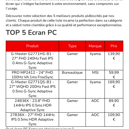
écran qui s’intègre facilement à votre environnement, sans compromis sur
l’usage.
Découvrez notre sélection des 5 meilleurs produits plébiscités par nos
clients. Chaque produit de cette liste incarne la perfection dans sa catégorie
et a séduit notre clientèle grâce à sa qualité et performance exceptionnelles.
TOP 5 Ecran PC
Produit
Type
Marque
Prix
G-Master G2771HS-B1 -
Gamer
Iiyama
139,90
27" FHD 240Hz Fast IPS
€
0.4ms G-Sync Adaptive
Sync
PRO MP2412 - 24" FHD
Bureautique
MSI
59,99
100Hz VA 1ms FreeSync
€
G-Master G2771QS-B1 -
Gamer
Iiyama
169,90
27" WQHD 200Hz Fast IPS
€
0.5ms G-Sync Adaptive
Sync
24B36X - 23.8" FHD
Gamer
AOC
89,90
144Hz IPS 0.5ms HDR
€
Adaptive Sync
27B36X - 27" FHD 144Hz
Gamer
AOC
109,90
IPS 0.5ms HDR Adaptive
€
Sync