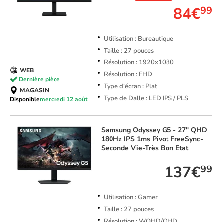
84€
99
Utilisation : Bureautique
Taille : 27 pouces
Résolution : 1920x1080
WEB
Résolution : FHD
Dernière pièce
Type d'écran : Plat
MAGASIN
Type de Dalle : LED IPS / PLS
Disponible
mercredi 12 août
Samsung
Odyssey G5 - 27" QHD
180Hz IPS 1ms Pivot FreeSync-
Seconde Vie-Très Bon Etat
137€
99
Utilisation : Gamer
Taille : 27 pouces
Résolution : WQHD/QHD