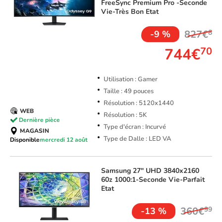
FreeSync Premium Pro -Seconde
Vie-Très Bon Etat
827€
8
-9 %
744€
70
Utilisation : Gamer
Taille : 49 pouces
Résolution : 5120x1440
WEB
Résolution : 5K
Dernière pièce
Type d'écran : Incurvé
MAGASIN
Type de Dalle : LED VA
Disponible
mercredi 12 août
Samsung
27" UHD 3840x2160
60z 1000:1-Seconde Vie-Parfait
Etat
360€
99
-13 %