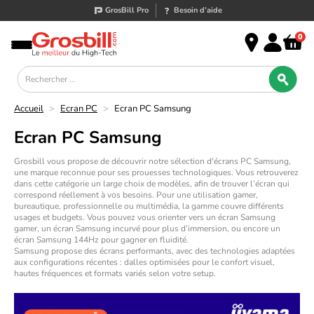
GrosBill Pro
Besoin d’aide
0
Accueil
>
Ecran PC
>
Ecran PC Samsung
Ecran PC Samsung
Grosbill vous propose de découvrir notre sélection
d'écrans PC Samsung
,
une marque reconnue pour ses prouesses technologiques. Vous retrouverez
dans cette catégorie un large choix de modèles, afin de trouver l’écran qui
correspond réellement à vos besoins. Pour une utilisation
gamer,
bureautique, professionnelle ou multimédia
, la gamme couvre différents
usages et budgets. Vous pouvez vous orienter vers un
écran Samsung
gamer
, un
écran Samsung incurvé
pour plus d’immersion, ou encore
un
écran Samsung 144Hz
pour gagner en fluidité.
Samsung propose des
écrans performants
, avec des technologies adaptées
aux configurations récentes : dalles optimisées pour le confort visuel,
hautes fréquences et formats variés selon votre setup.