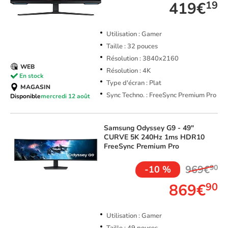
419€
19
Utilisation : Gamer
Taille : 32 pouces
Résolution : 3840x2160
WEB
Résolution : 4K
En stock
Type d'écran : Plat
MAGASIN
Sync Techno. : FreeSync Premium Pro
Disponible
mercredi 12 août
Samsung
Odyssey G9 - 49"
CURVE 5K 240Hz 1ms HDR10
FreeSync Premium Pro
969€
90
-10 %
869€
90
Utilisation : Gamer