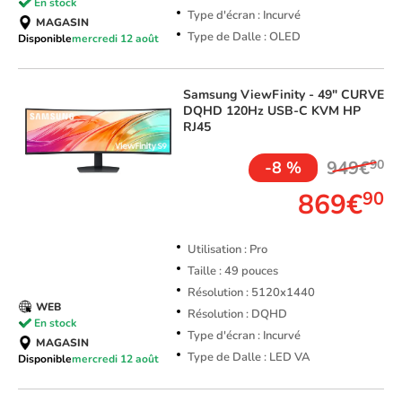
En stock
Type d'écran : Incurvé
MAGASIN
Type de Dalle : OLED
Disponible
mercredi 12 août
Samsung
ViewFinity - 49" CURVE
DQHD 120Hz USB-C KVM HP
RJ45
949€
90
-8 %
869€
90
Utilisation : Pro
Taille : 49 pouces
Résolution : 5120x1440
WEB
Résolution : DQHD
En stock
Type d'écran : Incurvé
MAGASIN
Type de Dalle : LED VA
Disponible
mercredi 12 août