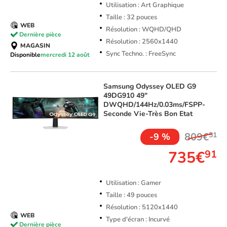
Utilisation : Art Graphique
Taille : 32 pouces
WEB
Résolution : WQHD/QHD
Dernière pièce
Résolution : 2560x1440
MAGASIN
Sync Techno. : FreeSync
Disponible
mercredi 12 août
Samsung
Odyssey OLED G9
49DG910 49"
DWQHD/144Hz/0.03ms/FSPP-
Seconde Vie-Très Bon Etat
809€
51
-9 %
735€
91
Utilisation : Gamer
Taille : 49 pouces
Résolution : 5120x1440
WEB
Type d'écran : Incurvé
Dernière pièce