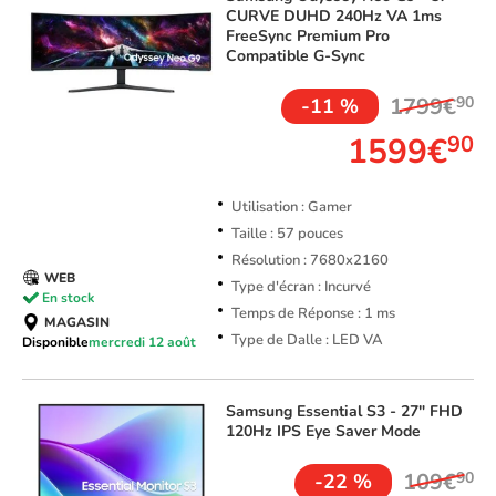
CURVE DUHD 240Hz VA 1ms
FreeSync Premium Pro
Compatible G-Sync
1799€
90
-11 %
1599€
90
Utilisation : Gamer
Taille : 57 pouces
Résolution : 7680x2160
WEB
Type d'écran : Incurvé
En stock
Temps de Réponse : 1 ms
MAGASIN
Type de Dalle : LED VA
Disponible
mercredi 12 août
Samsung
Essential S3 - 27" FHD
120Hz IPS Eye Saver Mode
109€
90
-22 %