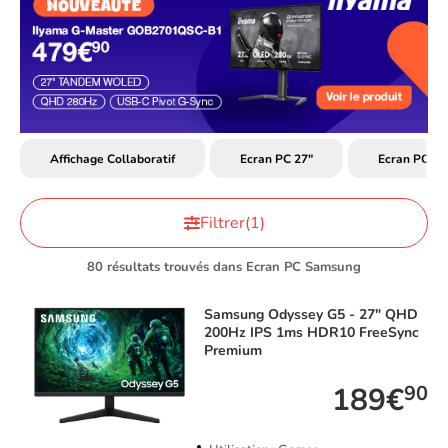
Affichage Collaboratif
Ecran PC 27"
Ecran PC Bu
Filtrer
(1)
80 résultats trouvés dans Ecran PC Samsung
Samsung
Odyssey G5 - 27" QHD
200Hz IPS 1ms HDR10 FreeSync
Premium
189€
90