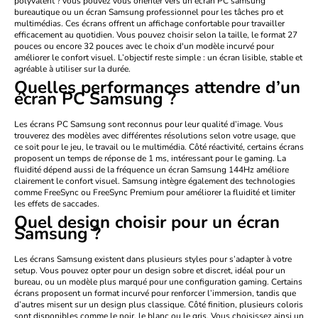
polyvalent ? vous pouvez vous orienter vers un
écran PC samsung
bureautique
ou un
écran Samsung professionnel
pour les tâches pro et
multimédias. Ces écrans offrent un affichage confortable pour travailler
efficacement au quotidien. Vous pouvez choisir selon la taille, le format 27
pouces ou encore 32 pouces avec le choix d'un modèle incurvé pour
améliorer le confort visuel. L’objectif reste simple : un écran lisible, stable et
agréable à utiliser sur la durée.
Quelles performances attendre d’un
écran PC Samsung ?
Les écrans PC Samsung sont reconnus pour leur qualité d’image. Vous
trouverez des modèles avec différentes résolutions selon votre usage, que
ce soit pour le jeu, le travail ou le multimédia. Côté réactivité, certains écrans
proposent un
temps de réponse de 1 ms
,
intéressant pour le gaming. La
fluidité dépend aussi de la fréquence un
écran Samsung 144Hz
améliore
clairement le confort visuel. Samsung intègre également des technologies
comme
FreeSync
ou
FreeSync Premium
pour améliorer la fluidité et limiter
les effets de saccades.
Quel design choisir pour un écran
Samsung ?
Les écrans Samsung existent dans plusieurs styles pour s’adapter à votre
setup. Vous pouvez opter pour un design sobre et discret, idéal pour un
bureau, ou un modèle plus marqué pour une configuration gaming. Certains
écrans proposent un format incurvé pour renforcer l’immersion, tandis que
d’autres misent sur un design plus classique. Côté finition, plusieurs coloris
sont disponibles comme le
noir
, le
blanc
ou le
gris
. Vous choisissez ainsi un