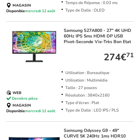
Temps de Réponse : 0.03 ms
MAGASIN
Type de Dalle : OLED
Disponible
mercredi 12 août
Samsung
S27A800 - 27" 4K UHD
60Hz IPS 5ms HDMI DP USB
Pivot-Seconde Vie-Très Bon Etat
274€
71
Utilisation : Bureautique
Utilisation : Multimédia
Taille : 27 pouces
WEB
Résolution : 3840x2160
Dernière pièce
Type d'écran : Plat
MAGASIN
Type de Dalle : LED IPS / PLS
Disponible
mercredi 12 août
Samsung
Odyssey G9 - 49"
CURVE 5K 240Hz 1ms HDR10