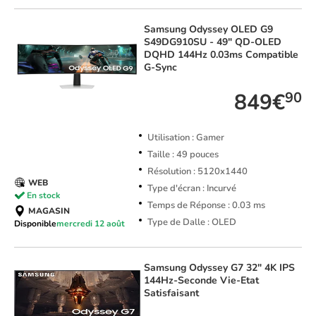
Samsung
Odyssey OLED G9
S49DG910SU - 49" QD-OLED
DQHD 144Hz 0.03ms Compatible
G-Sync
849€
90
Utilisation : Gamer
Taille : 49 pouces
Résolution : 5120x1440
WEB
Type d'écran : Incurvé
En stock
Temps de Réponse : 0.03 ms
MAGASIN
Type de Dalle : OLED
Disponible
mercredi 12 août
Samsung
Odyssey G7 32" 4K IPS
144Hz-Seconde Vie-Etat
Satisfaisant