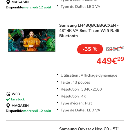
MAGASIN
Type de Dalle : LED VA
Disponible
mercredi 12 août
Samsung
LH43QBCEBGCXEN -
43" 4K VA 8ms Tizen Wifi RJ45
Bluetooth
699€
90
-35 %
449€
99
Utilisation : Affichage dynamique
Taille : 43 pouces
Résolution : 3840x2160
WEB
Résolution : 4K
En stock
Type d'écran : Plat
MAGASIN
Type de Dalle : LED VA
Disponible
mercredi 12 août
Samsung
Odyssey Neo G9 - 57"