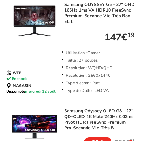
Samsung
ODYSSEY G5 - 27" QHD
165Hz 1ms VA HDR10 FreeSync
Premium-Seconde Vie-Très Bon
Etat
147€
19
Utilisation : Gamer
Taille : 27 pouces
Résolution : WQHD/QHD
WEB
Résolution : 2560x1440
En stock
Type d'écran : Plat
MAGASIN
Type de Dalle : LED VA
Disponible
mercredi 12 août
Samsung
Odyssey OLED G8 - 27"
QD-OLED 4K Mate 240Hz 0.03ms
Pivot HDR FreeSync Premium
Pro-Seconde Vie-Très B