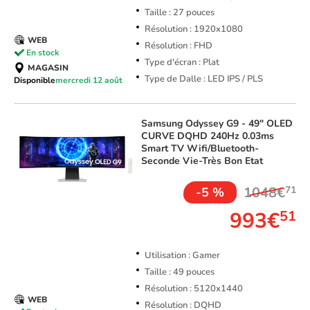
Taille : 27 pouces
Résolution : 1920x1080
WEB
Résolution : FHD
En stock
Type d'écran : Plat
MAGASIN
Type de Dalle : LED IPS / PLS
Disponible
mercredi 12 août
Samsung
Odyssey G9 - 49" OLED
CURVE DQHD 240Hz 0.03ms
Smart TV Wifi/Bluetooth-
Seconde Vie-Très Bon Etat
1048€
71
-5 %
993€
51
Utilisation : Gamer
Taille : 49 pouces
Résolution : 5120x1440
WEB
Résolution : DQHD