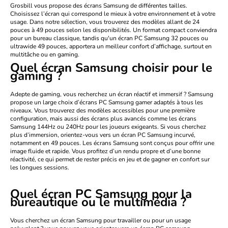
Grosbill vous propose des écrans Samsung de différentes tailles.
Choisissez l’écran qui correspond le mieux à votre environnement et à votre
usage. Dans notre sélection, vous trouverez des modèles allant de
24
pouces
à
49 pouces
selon les disponibilités. Un format compact conviendra
pour un bureau classique, tandis qu'un
écran PC Samsung 32 pouces
ou
ultrawide 49 pouces, apportera un meilleur confort d’affichage, surtout en
multitâche ou en gaming.
Quel écran Samsung choisir pour le
gaming ?
Adepte de gaming, vous recherchez un écran réactif et immersif ? Samsung
propose un large choix d’
écrans PC Samsung gamer
adaptés à tous les
niveaux. Vous trouverez des modèles accessibles pour une première
configuration, mais aussi des écrans plus avancés comme les
écrans
Samsung 144Hz
ou
240Hz
pour les joueurs exigeants. Si vous cherchez
plus d’immersion, orientez-vous vers un
écran PC Samsung incurvé
,
notamment en
49 pouces
. Les écrans Samsung sont conçus pour offrir une
image fluide et rapide. Vous profitez d’un rendu propre et d’une bonne
réactivité, ce qui permet de rester précis en jeu et de gagner en confort sur
les longues sessions.
Quel écran PC Samsung pour la
bureautique ou le multimédia ?
Vous cherchez un écran Samsung pour travailler ou pour un usage