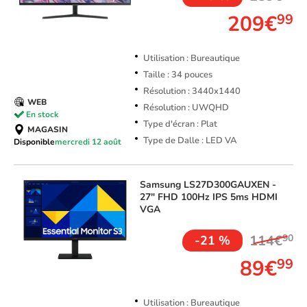
209€
99
Utilisation : Bureautique
Taille : 34 pouces
Résolution : 3440x1440
WEB
Résolution : UWQHD
En stock
Type d'écran : Plat
MAGASIN
Type de Dalle : LED VA
Disponible
mercredi 12 août
Samsung
LS27D300GAUXEN -
27" FHD 100Hz IPS 5ms HDMI
VGA
114€
90
-21 %
89€
99
Utilisation : Bureautique