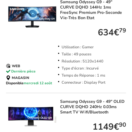
Samsung
Odyssey G9 - 49"
CURVE DQHD 144Hz 1ms
FreeSync Premium Pro-Seconde
Vie-Très Bon Etat
634€
79
Utilisation : Gamer
Taille : 49 pouces
Résolution : 5120x1440
WEB
Type d'écran : Incurvé
Dernière pièce
Temps de Réponse : 1 ms
MAGASIN
Connecteur : Display Port
Disponible
mercredi 12 août
Samsung
Odyssey G9 - 49" OLED
CURVE DQHD 240Hz 0.03ms
Smart TV Wifi/Bluetooth
1149€
90