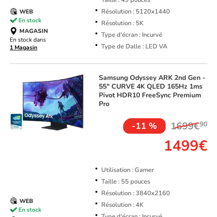
Taille : 49 pouces
Résolution : 5120x1440
WEB
En stock
Résolution : 5K
MAGASIN
Type d'écran : Incurvé
En stock dans
Type de Dalle : LED VA
1 Magasin
Samsung
Odyssey ARK 2nd Gen -
55" CURVE 4K QLED 165Hz 1ms
Pivot HDR10 FreeSync Premium
Pro
1699€
90
-11 %
1499€
Utilisation : Gamer
Taille : 55 pouces
Résolution : 3840x2160
WEB
Résolution : 4K
En stock
Type d'écran : Incurvé