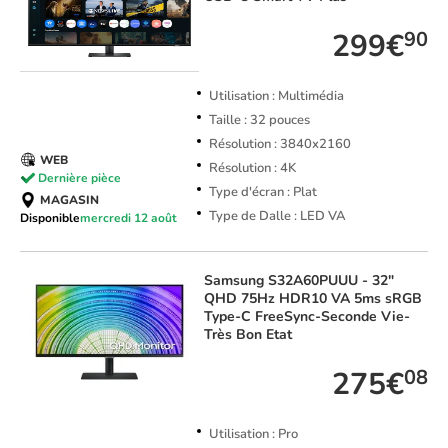
299€
90
Utilisation : Multimédia
Taille : 32 pouces
Résolution : 3840x2160
WEB
Résolution : 4K
Dernière pièce
Type d'écran : Plat
MAGASIN
Type de Dalle : LED VA
Disponible
mercredi 12 août
Samsung
S32A60PUUU - 32"
QHD 75Hz HDR10 VA 5ms sRGB
Type-C FreeSync-Seconde Vie-
Très Bon Etat
275€
08
Utilisation : Pro