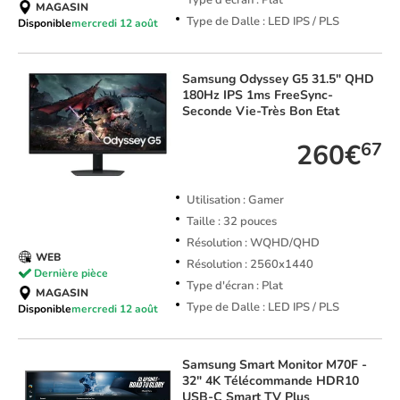
Type d'écran : Plat
MAGASIN
Type de Dalle : LED IPS / PLS
Disponible
mercredi 12 août
Samsung
Odyssey G5 31.5" QHD
180Hz IPS 1ms FreeSync-
Seconde Vie-Très Bon Etat
260€
67
Utilisation : Gamer
Taille : 32 pouces
Résolution : WQHD/QHD
WEB
Résolution : 2560x1440
Dernière pièce
Type d'écran : Plat
MAGASIN
Type de Dalle : LED IPS / PLS
Disponible
mercredi 12 août
Samsung
Smart Monitor M70F -
32" 4K Télécommande HDR10
USB-C Smart TV Plus