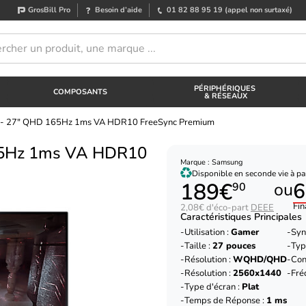
GrosBill Pro
Besoin d’aide
01 82 88 95 19
(appel non surtaxé)
PÉRIPHÉRIQUES
COMPOSANTS
& RÉSEAUX
- 27" QHD 165Hz 1ms VA HDR10 FreeSync Premium
65Hz 1ms VA HDR10
Marque : Samsung
Disponible en seconde vie à par
189€
6
ou
90
Fin
2,08€ d'éco-part
DEEE
Caractéristiques Principales
Utilisation :
Gamer
Syn
Taille :
27 pouces
Typ
Résolution :
WQHD/QHD
Con
Résolution :
2560x1440
Fré
Type d'écran :
Plat
Temps de Réponse :
1 ms