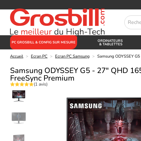
ORDINATEURS
PC GROSBILL & CONFIG SUR MESURE
& TABLETTES
Accueil
>
Ecran PC
>
Ecran PC Samsung
>
Samsung ODYSSEY G5 
Samsung ODYSSEY G5 - 27" QHD 1
FreeSync Premium
(1 avis)