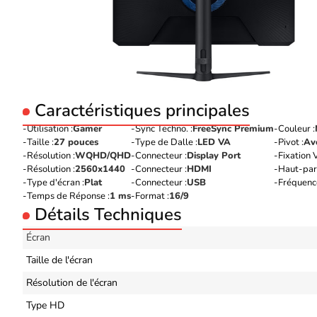
Caractéristiques principales
Utilisation :
Gamer
Sync Techno. :
FreeSync Premium
Couleur :
Taille :
27 pouces
Type de Dalle :
LED VA
Pivot :
Av
Résolution :
WQHD/QHD
Connecteur :
Display Port
Fixation 
Résolution :
2560x1440
Connecteur :
HDMI
Haut-parl
Type d'écran :
Plat
Connecteur :
USB
Fréquence
Temps de Réponse :
1 ms
Format :
16/9
Détails Techniques
Écran
Taille de l'écran
Résolution de l'écran
Type HD