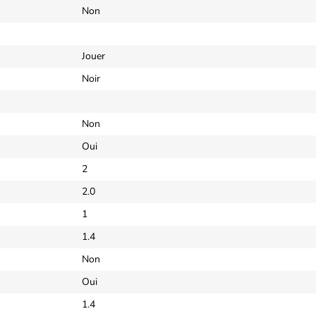
Non
Jouer
Noir
Non
Oui
2
2.0
1
1.4
Non
Oui
1.4