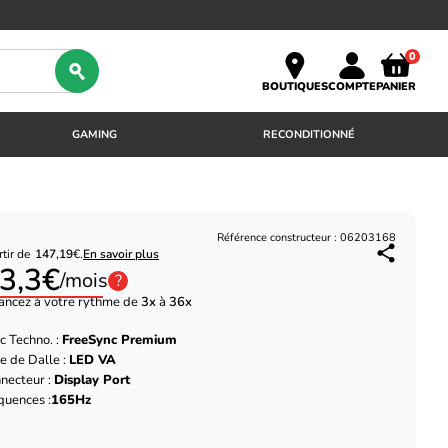
0
BOUTIQUES
COMPTE
PANIER
GAMING
RECONDITIONNÉ
Référence constructeur : 06203168
tir de
147,19
€.
En savoir plus
3,3€
/mois
?
ancez à votre rythme de
3x
à
36x
c Techno. :
FreeSync Premium
e de Dalle :
LED VA
necteur :
Display Port
quences :
165Hz