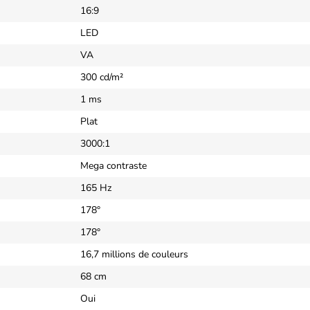
16:9
LED
VA
300 cd/m²
1 ms
Plat
3000:1
Mega contraste
165 Hz
178°
178°
16,7 millions de couleurs
68 cm
Oui