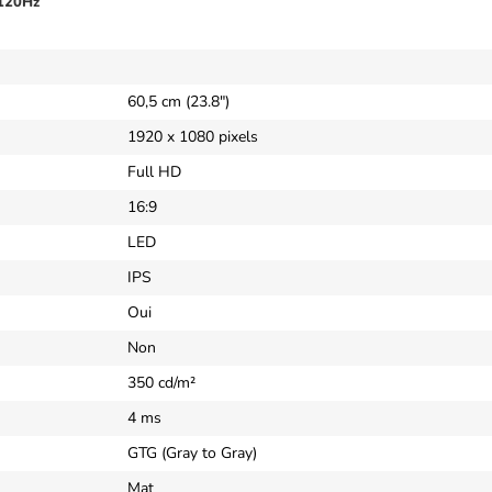
120Hz
60,5 cm (23.8")
1920 x 1080 pixels
Full HD
16:9
LED
IPS
Oui
Non
350 cd/m²
4 ms
GTG (Gray to Gray)
Mat