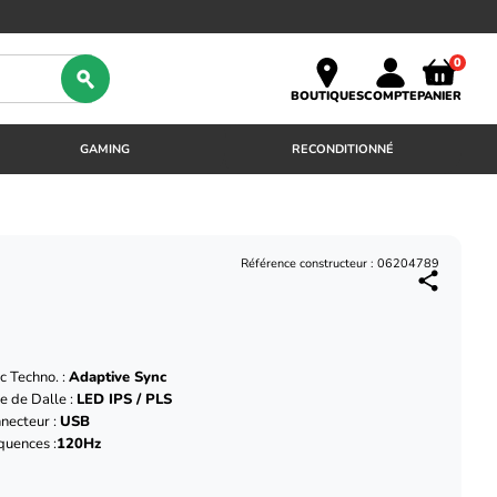
0
BOUTIQUES
COMPTE
PANIER
GAMING
RECONDITIONNÉ
Référence constructeur : 06204789
c Techno. :
Adaptive Sync
e de Dalle :
LED IPS / PLS
necteur :
USB
quences :
120Hz