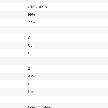
NTSC, sRGB
99%
72%
Oui
Oui
Oui
2
4 W
Oui
Non
Consommateur