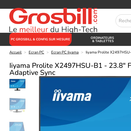
ORDINATEURS
PC GROSBILL & CONFIG SUR MESURE
& TABLETTES
Accueil
>
Ecran PC
>
Ecran PC Iiyama
>
Iiyama Prolite X2497HSU
Iiyama Prolite X2497HSU-B1 - 23.8"
Adaptive Sync