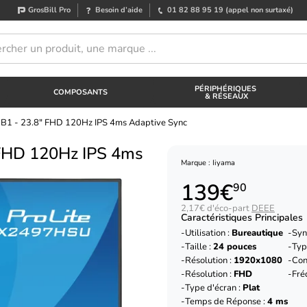
GrosBill Pro
Besoin d’aide
01 82 88 95 19
(appel non surtaxé)
PÉRIPHÉRIQUES
COMPOSANTS
& RÉSEAUX
-B1 - 23.8" FHD 120Hz IPS 4ms Adaptive Sync
 FHD 120Hz IPS 4ms
Marque : Iiyama
139€
90
2,17€ d'éco-part
DEEE
Caractéristiques Principales
Utilisation :
Bureautique
Syn
Taille :
24 pouces
Typ
Résolution :
1920x1080
Con
Résolution :
FHD
Fré
Type d'écran :
Plat
Temps de Réponse :
4 ms