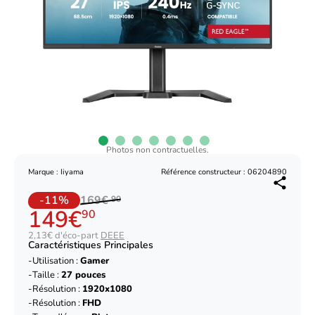
Photos non contractuelles.
Marque : Iiyama
Référence constructeur : 06204890
-11%
169€
90
149€
90
2,13€ d'éco-part
DEEE
Caractéristiques Principales
Utilisation :
Gamer
Taille :
27 pouces
Résolution :
1920x1080
Résolution :
FHD