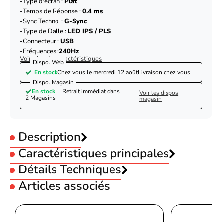
Type d'écran :
Plat
Temps de Réponse :
0.4 ms
Sync Techno. :
G-Sync
Type de Dalle :
LED IPS / PLS
Connecteur :
USB
Fréquences :
240Hz
Voir plus de caractéristiques
Dispo. Web
En stock
Chez vous le
mercredi 12 août
Livraison chez vous
Dispo. Magasin
En stock
Retrait immédiat dans
Voir les dispos
2 Magasins
magasin
Description
Caractéristiques principales
Utilisation :
Détails Techniques
Gamer
Taille :
27 pouces
Articles associés
Résolution :
1920x1080
Écran
Résolution :
FHD
Taille de l'écran
68,6 cm (27")
Type d'écran :
Plat
Iiyama GB2771HSU-B1 - 27" FHD 240Hz Fast
Temps de Réponse :
0.4 ms
Résolution de l'écran
1920 x 1080 pixels