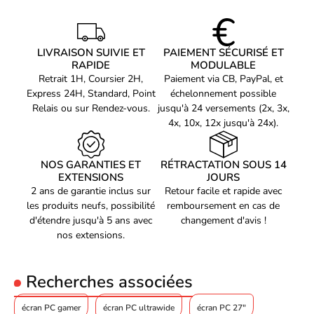
jouer pendant des heures sans aucune gêne.
Nombre de couleurs
16,7 millions de couleurs
affichées
Pas de pixel
LIVRAISON SUIVIE ET
0,311 x 0,311 mm
PAIEMENT SÉCURISÉ ET
Connectivité et polyvalence :
RAPIDE
MODULABLE
Domaine de
Retrait 1H, Coursier 2H,
Paiement via CB, PayPal, et
30 - 285 kHz
numérisation horizontale
Connectez facilement tous vos appareils grâce aux multiples
Express 24H, Standard, Point
échelonnement possible
ports disponibles sur l'écran PC Iiyama. Profitez d'une expérience
Fréquence de balayage
Relais ou sur Rendez-vous.
jusqu'à 24 versements (2x, 3x,
48 - 240 Hz
de jeu sans faille en branchant votre console, votre PC ou tout
vertical
4x, 10x, 12x jusqu'à 24x).
autre périphérique compatible. Avec une compatibilité étendue,
Taille visualisable
33,6 cm
cet écran est un véritable allié pour tous vos besoins en matière
verticale
de divertissement numérique.
NOS GARANTIES ET
RÉTRACTATION SOUS 14
Diagonale d'écran (cm)
68,6 cm
EXTENSIONS
JOURS
2 ans de garantie inclus sur
Retour facile et rapide avec
Prise en charge HDR
Oui
les produits neufs, possibilité
remboursement en cas de
Technologie HDR (plage
High Dynamic Range 10
d'étendre jusqu'à 5 ans avec
changement d'avis !
dynamique élevée)
(HDR10)
nos extensions.
DDC/CI
Oui
Taux de diffusion
25%
Recherches associées
Profondeur de couleurs
8 bit
écran PC gamer
écran PC ultrawide
écran PC 27"