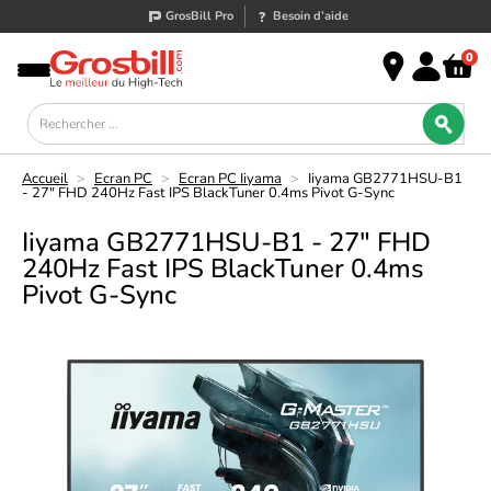
GrosBill Pro
Besoin d’aide
0
Accueil
>
Ecran PC
>
Ecran PC Iiyama
>
Iiyama GB2771HSU-B1
- 27" FHD 240Hz Fast IPS BlackTuner 0.4ms Pivot G-Sync
Iiyama GB2771HSU-B1 - 27" FHD
240Hz Fast IPS BlackTuner 0.4ms
Pivot G-Sync