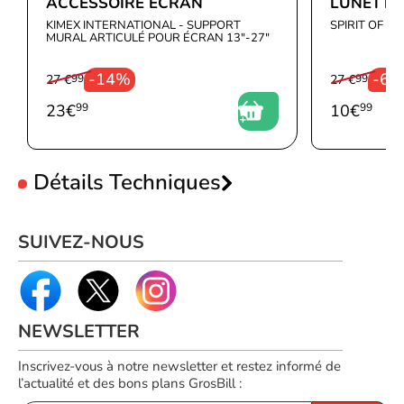
ACCESSOIRE ÉCRAN
LUNETTE
KIMEX INTERNATIONAL - SUPPORT
SPIRIT OF G
MURAL ARTICULÉ POUR ÉCRAN 13"-27"
-14%
-6
27 €
99
27 €
99
23
€
99
10
€
99
Détails Techniques
Écran
SUIVEZ-NOUS
Taille de l'écran
68,6 cm (27")
Résolution de l'écran
1920 x 1080 pixels
Type HD
Full HD
Format d'image
16:9
NEWSLETTER
Type de panneau
IPS
Inscrivez-vous à notre newsletter et restez informé de
l’actualité et des bons plans GrosBill :
Écran tactile
Non