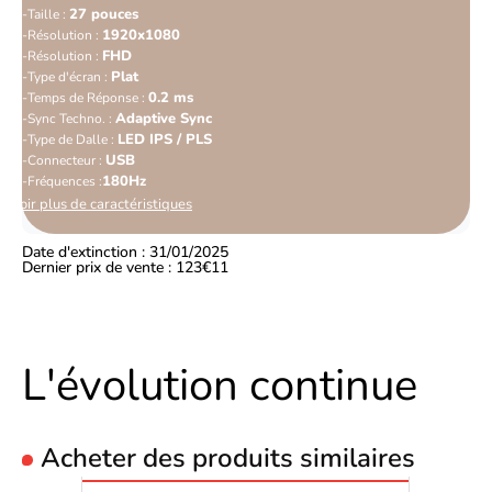
27 pouces
Taille :
1920x1080
Résolution :
FHD
Résolution :
Plat
Type d'écran :
0.2 ms
Temps de Réponse :
Adaptive Sync
Sync Techno. :
LED IPS / PLS
Type de Dalle :
USB
Connecteur :
180Hz
Fréquences :
Voir plus de caractéristiques
Date d'extinction : 31/01/2025
Dernier prix de vente : 123€11
L'évolution continue
Acheter des produits similaires