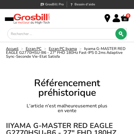
GrosBill Pro
Besoin d’aide
0
Accueil
>
Ecran PC
>
Ecran PC Iiyama
>
Iiyama G-MASTER RED
EAGLE G2770HSU-B6 - 27" FHD 180Hz Fast-IPS 0.2ms Adaptive
Sync-Seconde Vie-Etat Satisfa
Référencement
préhistorique
L'article n'est malheureusement plus
en vente
IIYAMA G-MASTER RED EAGLE
G2770HSU-B6 - 27" FHD 180HZ