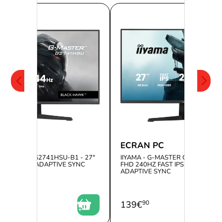
 PC
ECRAN PC
 G-MASTER G2741HSU-B1 - 27"
IIYAMA - G-MASTER G2771HS-B1 
HZ IPS 1MS ADAPTIVE SYNC
FHD 240HZ FAST IPS 0.4MS G-S
NC
ADAPTIVE SYNC
0
139
€
90