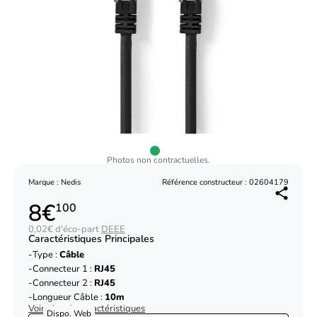
Photos non contractuelles.
Marque : Nedis
Référence constructeur : 02604179
8€
100
0,02€ d'éco-part
DEEE
Caractéristiques Principales
Type :
Câble
Connecteur 1 :
RJ45
Connecteur 2 :
RJ45
Longueur Câble :
10m
Voir plus de caractéristiques
Dispo. Web