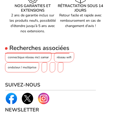
Genre de connecteur 1
Mâle
NOS GARANTIES ET
RÉTRACTATION SOUS 14
EXTENSIONS
JOURS
Genre de connecteur 2
Mâle
2 ans de garantie inclus sur
Retour facile et rapide avec
Contacts du connecteur
les produits neufs, possibilité
remboursement en cas de
Or
de placage
d'étendre jusqu'à 5 ans avec
changement d'avis !
Blindage de connecteur
nos extensions.
Oui
LSZH (Low smoke zero halogen
Matériau du manteau
)
Recherches associées
Forme du câble
Rond
connectique réseau mcl samar
réseau wifi
Matériau conducteur
Cuivre
onduleur / multiprise
Type d'interface Ethernet
10 Gigabit Ethernet
Taille des fils AWG
26
Taux de transfert de
SUIVEZ-NOUS
10000 Mbit/s
données
Fréquence
600 MHz
Poids et dimensions
NEWSLETTER
Diamètre extérieur
5,8 mm