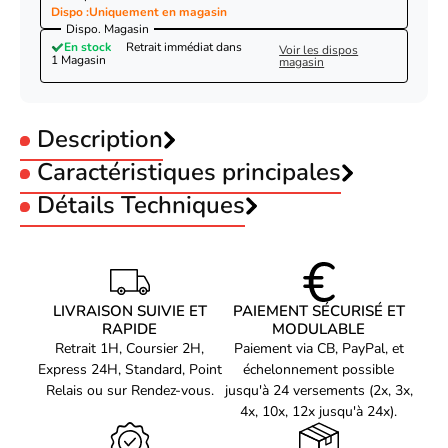
Dispo :
Uniquement en magasin
Dispo. Magasin
En stock
Retrait immédiat dans
Voir les dispos
1 Magasin
magasin
Description
Caractéristiques principales
Nedis Câble RJ45 CAT7 S/FTP - male/male -
10m - Noir-Seconde Vie-Très Bon Etat
Type :
Détails Techniques
Câble
Connecteur 1 :
RJ45
Connecteur 2 :
RJ45
Caractéristiques
Longueur Câble :
10m
Couleur du produit
Noir
Longueur de câble
10 m
LIVRAISON SUIVIE ET
PAIEMENT SÉCURISÉ ET
RAPIDE
MODULABLE
Câble standard
Cat7
Retrait 1H, Coursier 2H,
Paiement via CB, PayPal, et
Blindage du câble
S/FTP (S-STP)
Express 24H, Standard, Point
échelonnement possible
Relais ou sur Rendez-vous.
jusqu'à 24 versements (2x, 3x,
Connecteur 1
RJ-45
4x, 10x, 12x jusqu'à 24x).
Connecteur 2
RJ-45