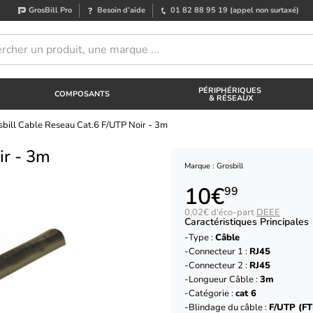
GrosBill Pro
Besoin d’aide
01 82 88 95 19
(appel non surtaxé)
PÉRIPHÉRIQUES
COMPOSANTS
& RÉSEAUX
sbill Cable Reseau Cat.6 F/UTP Noir - 3m
ir - 3m
Marque : Grosbill
10€
99
0,02€ d'éco-part
DEEE
Caractéristiques Principales
Type :
Câble
Connecteur 1 :
RJ45
Connecteur 2 :
RJ45
Longueur Câble :
3m
Catégorie :
cat 6
Blindage du câble :
F/UTP (FT