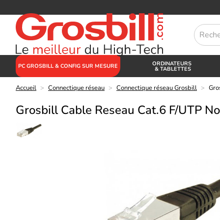
ORDINATEURS
PC GROSBILL & CONFIG SUR MESURE
& TABLETTES
Accueil
>
Connectique réseau
>
Connectique réseau Grosbill
>
Gro
Grosbill Cable Reseau Cat.6 F/UTP No