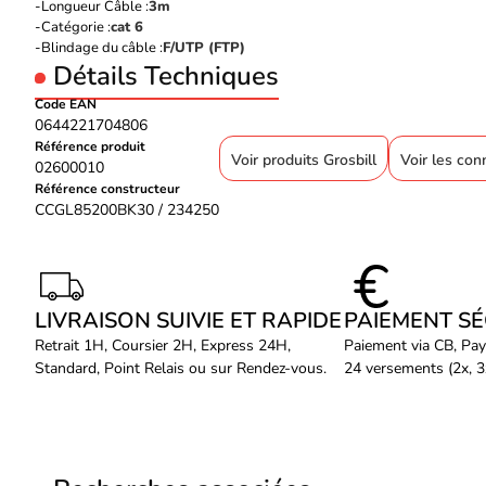
Longueur Câble :
3m
Catégorie :
cat 6
Blindage du câble :
F/UTP (FTP)
Détails Techniques
Code EAN
0644221704806
Référence produit
Voir produits Grosbill
Voir les con
02600010
Référence constructeur
CCGL85200BK30 / 234250
LIVRAISON SUIVIE ET RAPIDE
PAIEMENT S
Retrait 1H, Coursier 2H, Express 24H,
Paiement via CB, Pay
Standard, Point Relais ou sur Rendez-vous.
24 versements (2x, 3x