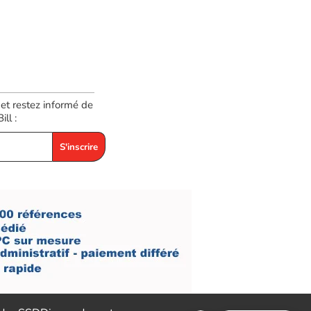
 et restez informé de
ll :
S'inscrire