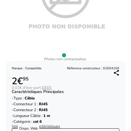
Photos non contractuelles.
Marque : Compatible
Référence constructeur : 02604100
2€
95
0,02€ d'éco-part
DEEE
Caractéristiques Principales
Type :
Câble
Connecteur 1 :
RJ45
Connecteur 2 :
RJ45
Longueur Câble :
1 m
Catégorie :
cat 6
Voir plus de caractéristiques
Dispo. Web