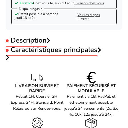
En stock
Chez vous le
jeudi 13 août
Livraison chez vous
Dispo. Magasin
Retrait possible à partir de
Voir les dispos
jeudi 13 août
magasin
Description
Caractéristiques principales
Compatible Câble RJ45 Cat6 STP - 1m - Jaune-
Seconde Vie-Parfait Etat
Type :
Câble
Connecteur 1 :
RJ45
Référence produit
Connecteur 2 :
RJ45
02604100
Longueur Câble :
1 m
Référence constructeur
Catégorie :
cat 6
V7CAT6STP-01M-YLW-1E-PE
LIVRAISON SUIVIE ET
PAIEMENT SÉCURISÉ ET
Voir produits Compatible
RAPIDE
MODULABLE
Retrait 1H, Coursier 2H,
Paiement via CB, PayPal, et
Voir les connectique réseau Compatible
Express 24H, Standard, Point
échelonnement possible
Relais ou sur Rendez-vous.
jusqu'à 24 versements (2x, 3x,
4x, 10x, 12x jusqu'à 24x).