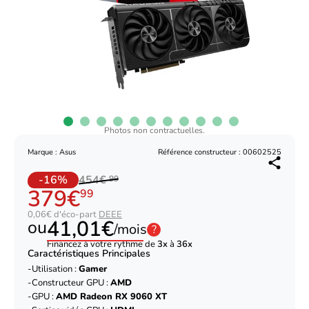
Photos non contractuelles.
Marque : Asus
Référence constructeur : 00602525
-16%
454€
99
379€
99
0,06€ d'éco-part
DEEE
41,01€
ou
/mois
?
Financez à votre rythme de
3x
à
36x
Caractéristiques Principales
Utilisation :
Gamer
Constructeur GPU :
AMD
GPU :
AMD Radeon RX 9060 XT