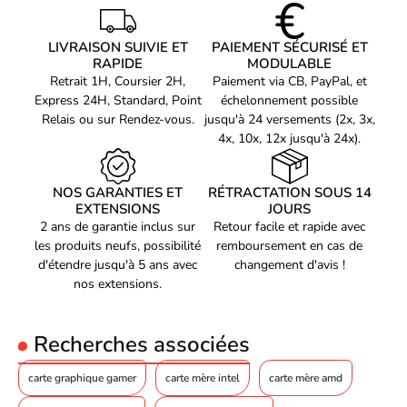
Quantité de ports HDMI
1
Le refroidissement actif de la Asus PRIME-RX9060XT-O8G
Version HDMI
LIVRAISON SUIVIE ET
2.1b
PAIEMENT SÉCURISÉ ET
permet de maintenir votre système à une température optimale,
RAPIDE
MODULABLE
même lors de sessions de jeu intenses. Grâce à cette technologie
Quantité d'interface
Retrait 1H, Coursier 2H,
Paiement via CB, PayPal, et
2
de pointe, vous pouvez profiter de toutes les capacités de votre
DisplayPorts
Express 24H, Standard, Point
échelonnement possible
carte graphique sans craindre de surchauffe ou de baisse de
Version de DisplayPort
2.1a
Relais ou sur Rendez-vous.
jusqu'à 24 versements (2x, 3x,
performance.
4x, 10x, 12x jusqu'à 24x).
représentation /
réalisation
Synthoniseur TV intégré
Non
NOS GARANTIES ET
RÉTRACTATION SOUS 14
EXTENSIONS
JOURS
Version OpenGL
4.6
2 ans de garantie inclus sur
Retour facile et rapide avec
les produits neufs, possibilité
remboursement en cas de
HDCP
Oui
d'étendre jusqu'à 5 ans avec
changement d'avis !
Version HDCP
2.3
nos extensions.
DVI dual-link
Non
Édition surcadencée (OC)
Oui
Recherches associées
Design
carte graphique gamer
carte mère intel
carte mère amd
Type de refroidissement
Actif