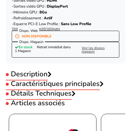
Sorties vidéo GPU :
HDMI
Sorties vidéo GPU :
DisplayPort
Mémoire GPU :
8Go
Refroidissement :
Actif
Equerre PCI-E Low Profile :
Sans Low Profile
Voir plus de caractéristiques
Dispo. Web
NON DISPONIBLE
Dispo. Magasin
En stock
Retrait immédiat dans
Voir les dispos
1 Magasin
magasin
Description
Caractéristiques principales
Utilisation :
Détails Techniques
Gamer
Constructeur GPU :
AMD
Articles associés
GPU :
AMD Radeon RX 9060 XT
Processeur
Sorties vidéo GPU :
HDMI
CUDA
Non
Sorties vidéo GPU :
DisplayPort
Asus Prime Radeon RX 9060 XT 8GB GDDR6
Mémoire GPU :
8Go
Processeur graphique
AMD
Refroidissement :
Actif
famille
OC Edition
Equerre PCI-E Low Profile :
Sans Low Profile