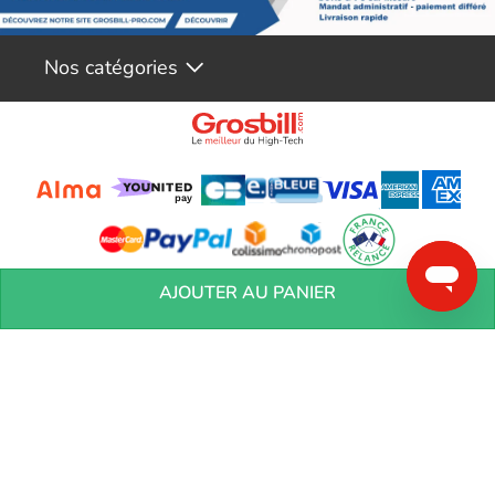
RTX 5060 Ti 8GB GDDR7 OC Edition :
Hautes performances pour une expérience de jeu fluide et
immersive
Nos catégories
Refroidissement actif pour une efficacité maximale
Conception par NVIDIA pour une qualité inégalée
Mémoire GDDR7 de 8GB pour des graphismes détaillés
Overclockée pour des performances encore plus élevées
Sans Low Profile pour une intégration facile dans votre système
En résumé, la carte graphique Asus PRIME GeForce RTX 5060 Ti
8GB GDDR7 OC Edition est le choix idéal pour les gamers
exigeants à la recherche d'une carte graphique performante et
Conditions générales de réservation
Conditions générales de vente
Mentions
AJOUTER AU PANIER
fiable. Son refroidissement actif, sa conception par NVIDIA et ses
légales
Vos informations personnelles
Préférences Cookies
Aide &
Contact
Devenez partenaires
Marques
Blog
caractéristiques haut de gamme en font un investissement
judicieux pour une expérience de jeu inoubliable. N'attendez plus,
procurez-vous la vôtre dès maintenant !