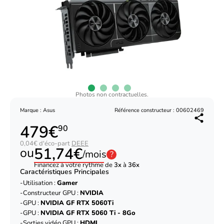
Photos non contractuelles.
Marque : Asus
Référence constructeur : 00602469
479€
90
0,04€ d'éco-part
DEEE
51,74€
ou
/mois
?
Financez à votre rythme de
3x
à
36x
Caractéristiques Principales
Utilisation :
Gamer
Constructeur GPU :
NVIDIA
GPU :
NVIDIA GF RTX 5060Ti
GPU :
NVIDIA GF RTX 5060 Ti - 8Go
Sorties vidéo GPU :
HDMI