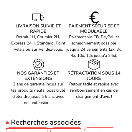
Conception par NVIDIA pour une qualité inégalée
Non applicable
NVLink/Crossfire
Alimentation
Cette carte graphique est conçue par NVIDIA, leader en matière
550 W
recommandée
de technologie graphique. Vous pouvez donc être assuré de la
LIVRAISON SUIVIE ET
PAIEMENT SÉCURISÉ ET
qualité et de la fiabilité de ce produit. Avec sa puce GPU NVIDIA
Norme du bus
PCIe 5.0
RAPIDE
MODULABLE
GF RTX 5060Ti et ses 8GB de mémoire GDDR7, elle offre des
Contenu de la boîte
1 x Manuel SpeedSetup
Retrait 1H, Coursier 2H,
Paiement via CB, PayPal, et
performances exceptionnelles pour une expérience de jeu
Express 24H, Standard, Point
échelonnement possible
immersive.
1 x Bande Velcro ASUS
Relais ou sur Rendez-vous.
jusqu'à 24 versements (2x, 3x,
1 x Carte de remerciement
4x, 10x, 12x jusqu'à 24x).
ASUS GPU Tweak III, MuseTree,
GeForce Game Ready Driver et
Logiciels inclus
NOS GARANTIES ET
RÉTRACTATION SOUS 14
Studio Driver : à télécharger
EXTENSIONS
JOURS
depuis le site de support.
2 ans de garantie inclus sur
Retour facile et rapide avec
Format
2.5 slots
les produits neufs, possibilité
remboursement en cas de
d'étendre jusqu'à 5 ans avec
changement d'avis !
Dimensions de la carte
304 x 120 x 50 mm
nos extensions.
Dimensions de la boîte
405 x 233 x 88,5 mm
Poids
Carte seule : 0,898 kg
Recherches associées
Produit avec emballage : 1,485