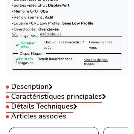
Sorties vidéo GPU :
DisplayPort
Mémoire GPU :
8Go
Refroidissement :
Actif
Equerre PCI-E Low Profile :
Sans Low Profile
Overclockée :
Overclokée
Voir plus de caractéristiques
Dispo. Web
Chez vous le
mercredi 12
Livraison chez
Dernière
pièce
août
vous
Dispo. Magasin
En stock
Retrait immédiat dans
Voir les dispos
2 Magasins
magasin
Description
Caractéristiques principales
Utilisation :
Détails Techniques
Gamer
Constructeur GPU :
NVIDIA
Articles associés
GPU :
NVIDIA GF RTX 5060Ti
Spécifications
GPU :
NVIDIA GF RTX 5060 Ti - 8Go
Nom du modèle
PRIME-RTX5060TI-O8G
Sorties vidéo GPU :
HDMI
Asus PRIME GeForce RTX 5060 Ti 8GB GDDR7
Sorties vidéo GPU :
DisplayPort