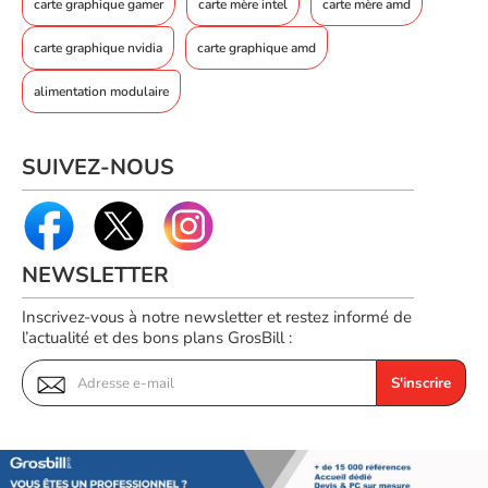
kg
carte graphique gamer
carte mère intel
carte mère amd
Code EAN
Voir produits Asus
carte graphique nvidia
carte graphique amd
4711387994207
Référence produit
Voir les carte graphique Asus
alimentation modulaire
00602469
Référence constructeur
90YV0MP0-M0NA00
SUIVEZ-NOUS
NEWSLETTER
Inscrivez-vous à notre newsletter et restez informé de
l’actualité et des bons plans GrosBill :
S'inscrire
Avantages clés de la carte graphique Asus PRIME GeForce