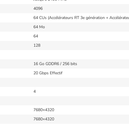
4096
64 CUs (Accélérateurs RT 3e génération + Accélérateu
64 Mo
64
128
16 Go GDDR6 / 256 bits
20 Gbps Effectif
4
7680×4320
7680×4320