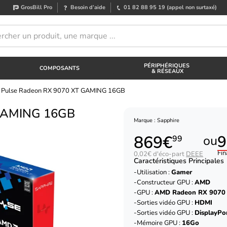
GrosBill Pro
Besoin d’aide
01 82 88 95 19
(appel non surtaxé)
PÉRIPHÉRIQUES
COMPOSANTS
& RÉSEAUX
e Pulse Radeon RX 9070 XT GAMING 16GB
 GAMING 16GB
Marque : Sapphire
869€
9
ou
99
Fin
0,02€ d'éco-part
DEEE
Caractéristiques Principales
Utilisation :
Gamer
Constructeur GPU :
AMD
GPU :
AMD Radeon RX 9070
Sorties vidéo GPU :
HDMI
Sorties vidéo GPU :
DisplayPo
Mémoire GPU :
16Go