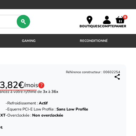
0
BOUTIQUES
COMPTE
PANIER
GAMING
RECONDITIONNÉ
Référence constructeur : 00602254
3,82€
/mois
?
ancez à votre rythme de
3x
à
36x
Refroidissement :
Actif
Equerre PCI-E Low Profile :
Sans Low Profile
 XT
Overclockée :
Non overclockée
rt