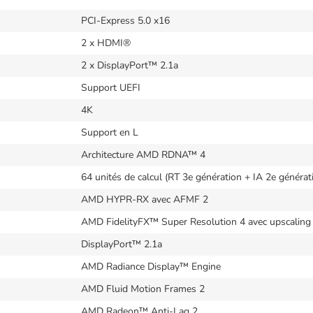
PCI-Express 5.0 x16
2 x HDMI®
2 x DisplayPort™ 2.1a
Support UEFI
4K
Support en L
Architecture AMD RDNA™ 4
64 unités de calcul (RT 3e génération + IA 2e générat
AMD HYPR-RX avec AFMF 2
AMD FidelityFX™ Super Resolution 4 avec upscaling
DisplayPort™ 2.1a
AMD Radiance Display™ Engine
AMD Fluid Motion Frames 2
AMD Radeon™ Anti-Lag 2