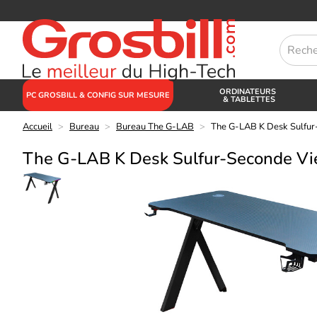
ORDINATEURS
PC GROSBILL & CONFIG SUR MESURE
& TABLETTES
Accueil
>
Bureau
>
Bureau The G-LAB
>
The G-LAB K Desk Sulfur
The G-LAB K Desk Sulfur-Seconde Vi