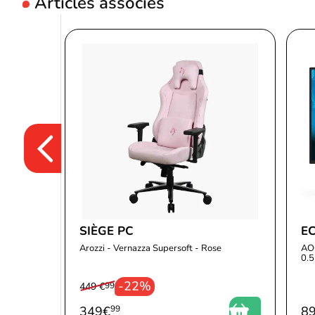
Articles associés
SIÈGE PC
E
Arozzi - Vernazza Supersoft - Rose
AO
0.
-22%
449 €
99
349
€
99
8