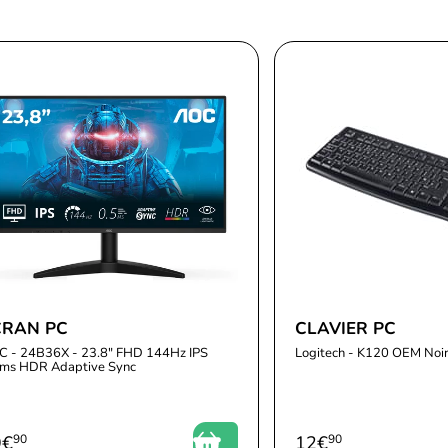
CRAN PC
CLAVIER PC
C - 24B36X - 23.8" FHD 144Hz IPS
Logitech - K120 OEM Noi
5ms HDR Adaptive Sync
9
€
90
12
€
90