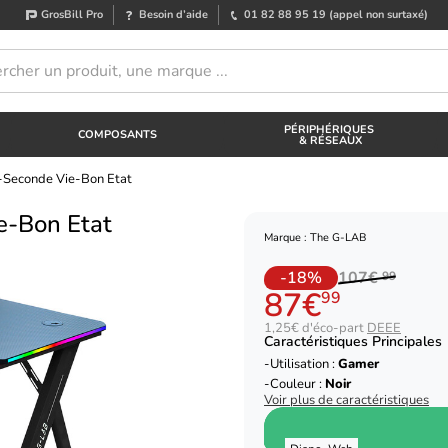
GrosBill Pro
Besoin d’aide
01 82 88 95 19
(appel non surtaxé)
PÉRIPHÉRIQUES
COMPOSANTS
& RÉSEAUX
-Seconde Vie-Bon Etat
e-Bon Etat
Marque : The G-LAB
-18%
107€
99
87€
99
1,25€ d'éco-part
DEEE
Caractéristiques Principales
Utilisation :
Gamer
Couleur :
Noir
Voir plus de caractéristiques