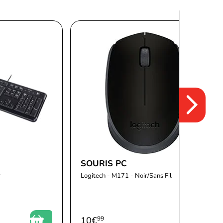
SOURIS PC
r
Logitech - M171 - Noir/Sans Fil
10
€
99